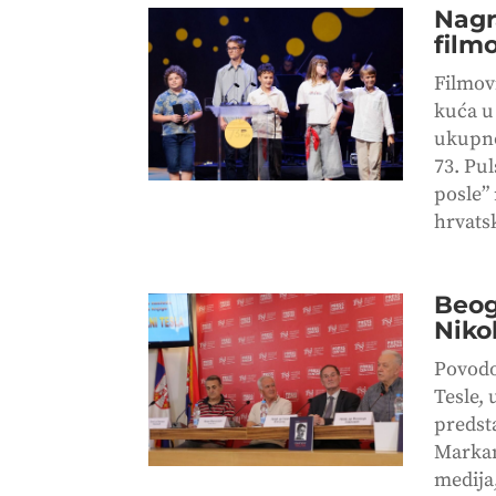
Nagr
filmo
Filmov
kuća u 
ukupno
73. Pu
posle” 
hrvatsk
Beog
Niko
Povodo
Tesle,
predsta
Markan
medija,