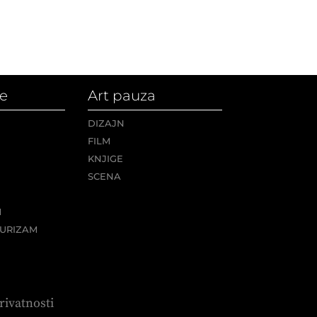
e
Art pauza
DIZAJN
FILM
KNJIGE
SCENA
M
URIZAM
rivatnosti