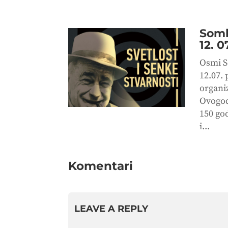
Somb
12. 0
Osmi S
12.07. 
organi
Ovogodi
150 go
i...
Komentari
LEAVE A REPLY