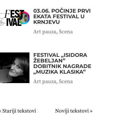
03.06. POČINJE PRVI
EKATA FESTIVAL U
KRNJEVU
Art pauza
,
Scena
FESTIVAL „ISIDORA
ŽEBELJAN”
DOBITNIK NAGRADE
„MUZIKA KLASIKA”
Art pauza
,
Scena
« Stariji unosi
Sledeći unosi »