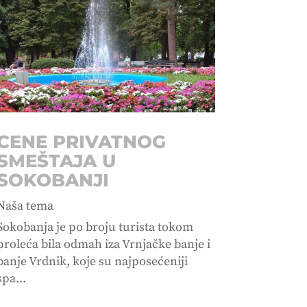
CENE PRIVATNOG
SMEŠTAJA U
SOKOBANJI
Naša tema
Sokobanja je po broju turista tokom
proleća bila odmah iza Vrnjačke banje i
banje Vrdnik, koje su najposećeniji
spa...