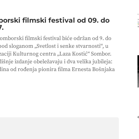
orski filmski festival od 09. do
7.
omborski filmski festival biće održan od 9. do
pod sloganom „Svetlost i senke stvarnosti“, u
zaciji Kulturnog centra „Laza Kostić“ Sombor.
šnje izdanje obeležavaju i dva velika jubileja:
dina od rođenja pionira filma Ernesta Bošnjaka