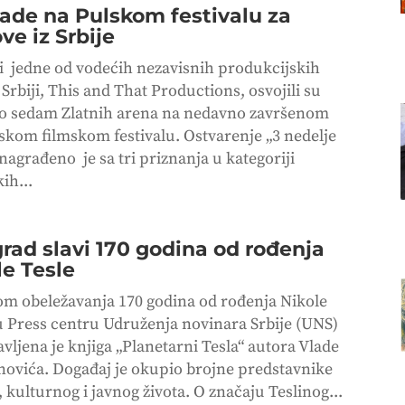
ade na Pulskom festivalu za
ve iz Srbije
i jedne od vodećih nezavisnih produkcijskih
Srbiji, This and That Productions, osvojili su
 sedam Zlatnih arena na nedavno završenom
lskom filmskom festivalu. Ostvarenje „3 nedelje
nagrađeno je sa tri priznanja u kategoriji
ih...
rad slavi 170 godina od rođenja
le Tesle
m obeležavanja 170 godina od rođenja Nikole
 u Press centru Udruženja novinara Srbije (UNS)
vljena je knjiga „Planetarni Tesla“ autora Vlade
ovića. Događaj je okupio brojne predstavnike
 kulturnog i javnog života. O značaju Teslinog...