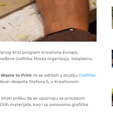
anog kroz program Kreativna Evropa,
 građana Grafička Mreža organizuju besplatnu
Waste to Print
će se održati u studiju
Grafičke
levar despota Stefana 5, u Kreativnom
će imati priliku da se upoznaju sa procesom
ičitih materijala, kao i sa osnovama grafičke