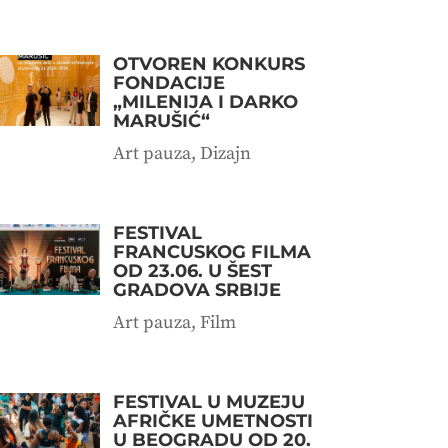
OTVOREN KONKURS
FONDACIJE
„MILENIJA I DARKO
MARUŠIĆ“
Art pauza
,
Dizajn
FESTIVAL
FRANCUSKOG FILMA
OD 23.06. U ŠEST
GRADOVA SRBIJE
Art pauza
,
Film
FESTIVAL U MUZEJU
AFRIČKE UMETNOSTI
U BEOGRADU OD 20.