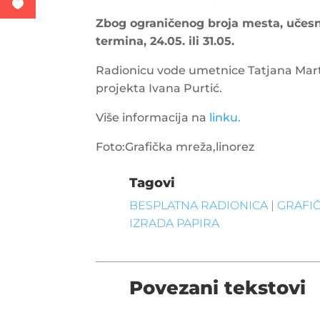
Zbog ograničenog broja mesta, učesn
termina, 24.
05. ili 31.
05.
Radionicu vode umetnice Tatjana Martic
projekta Ivana Purtić.
Više informacija na
linku.
Foto:Grafička mreža,linorez
Tagovi
BESPLATNA RADIONICA
|
GRAFI
IZRADA PAPIRA
Povezani tekstovi