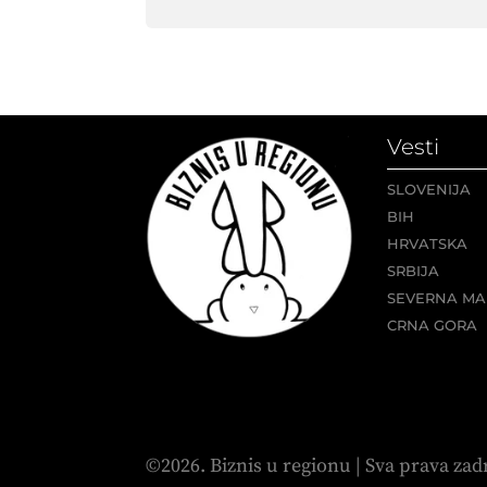
Vesti
SLOVENIJA
BIH
HRVATSKA
SRBIJA
SEVERNA MA
CRNA GORA
©2026. Biznis u regionu | Sva prava zad