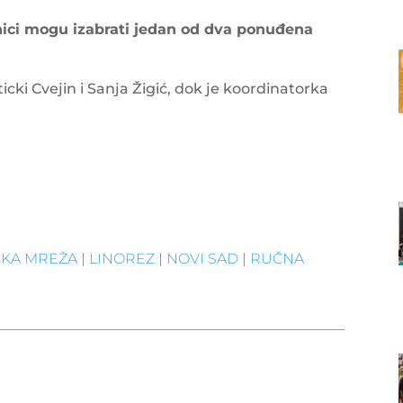
ici mogu izabrati jedan od dva ponuđena
ki Cvejin i Sanja Žigić, dok je koordinatorka
ČKA MREŽA
|
LINOREZ
|
NOVI SAD
|
RUČNA