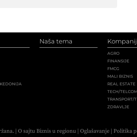
Naša tema
Kompanij
AGRO
FINANSIJE
FMCG
MALI BIZNIS
KEDONIJA
REAL ESTATE
TECH/TELCO
TRANSPORT/T
ZDRAVLJE
ržana. |
O sajtu Biznis u regionu
|
Oglašavanje
|
Politika p