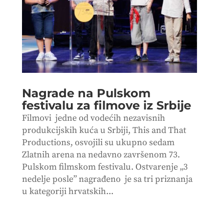
Nagrade na Pulskom
festivalu za filmove iz Srbije
Filmovi jedne od vodećih nezavisnih
produkcijskih kuća u Srbiji, This and That
Productions, osvojili su ukupno sedam
Zlatnih arena na nedavno završenom 73.
Pulskom filmskom festivalu. Ostvarenje „3
nedelje posle” nagrađeno je sa tri priznanja
u kategoriji hrvatskih...