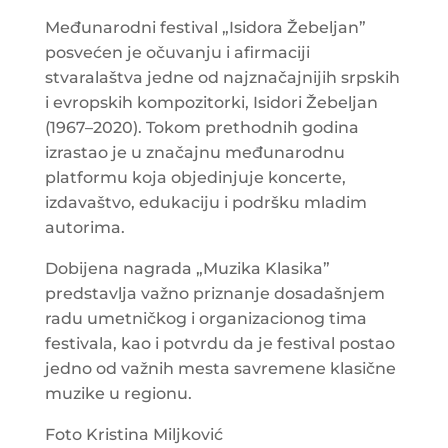
Međunarodni festival „Isidora Žebeljan”
posvećen je očuvanju i afirmaciji
stvaralaštva jedne od najznačajnijih srpskih
i evropskih kompozitorki, Isidori Žebeljan
(1967–2020). Tokom prethodnih godina
izrastao je u značajnu međunarodnu
platformu koja objedinjuje koncerte,
izdavaštvo, edukaciju i podršku mladim
autorima.
Dobijena nagrada „Muzika Klasika”
predstavlja važno priznanje dosadašnjem
radu umetničkog i organizacionog tima
festivala, kao i potvrdu da je festival postao
jedno od važnih mesta savremene klasične
muzike u regionu.
Foto Kristina Miljković