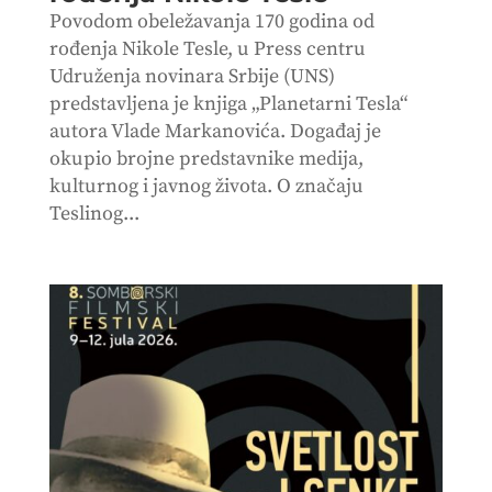
Povodom obeležavanja 170 godina od
rođenja Nikole Tesle, u Press centru
Udruženja novinara Srbije (UNS)
predstavljena je knjiga „Planetarni Tesla“
autora Vlade Markanovića. Događaj je
okupio brojne predstavnike medija,
kulturnog i javnog života. O značaju
Teslinog...