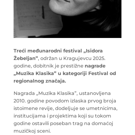
Treći međunarodni festival „Isidora
Žebeljan”
, održan u Kragujevcu 2025.
godine, dobitnik je prestižne
nagrade
„Muzika Klasika” u kategoriji Festival od
regionalnog značaja.
Nagrada „Muzika Klasika”, ustanovljena
2010. godine povodom izlaska prvog broja
istoimene revije, dodeljuje se umetnicima,
institucijama i projektima koji su tokom
godine ostavili poseban trag na domaćoj
muzičkoj sceni.