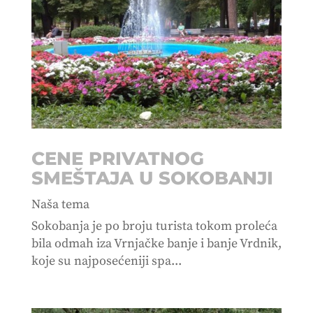
CENE PRIVATNOG
SMEŠTAJA U SOKOBANJI
Naša tema
Sokobanja je po broju turista tokom proleća
bila odmah iza Vrnjačke banje i banje Vrdnik,
koje su najposećeniji spa...