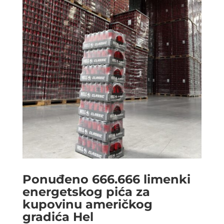
Ponuđeno 666.666 limenki
energetskog pića za
kupovinu američkog
gradića Hel