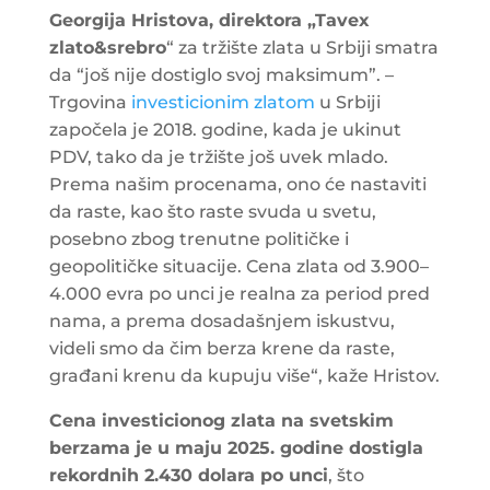
Georgija Hristova, direktora „Tavex
zlato&srebro
“ za tržište zlata u Srbiji smatra
da “još nije dostiglo svoj maksimum”. –
Trgovina
investicionim zlatom
u Srbiji
započela je 2018. godine, kada je ukinut
PDV, tako da je tržište još uvek mlado.
Prema našim procenama, ono će nastaviti
da raste, kao što raste svuda u svetu,
posebno zbog trenutne političke i
geopolitičke situacije. Cena zlata od 3.900–
4.000 evra po unci je realna za period pred
nama, a prema dosadašnjem iskustvu,
videli smo da čim berza krene da raste,
građani krenu da kupuju više“, kaže Hristov.
Cena investicionog zlata na svetskim
berzama je u maju 2025. godine dostigla
rekordnih 2.430 dolara po unci
, što