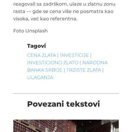
reagovali sa zadrškom, ulaze u zlatnu zonu
rasta — gde se cena više ne posmatra kao
visoka, već kao referentna.
Foto Unsplash
Tagovi
CENA ZLATA
|
INVESTICIJE
|
INVESTICIONO ZLATO
|
NARODNA
BANKA SRBIJE
|
TRZISTE ZLATA
|
ULAGANJA
Povezani tekstovi