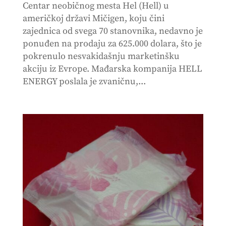
Centar neobičnog mesta Hel (Hell) u
američkoj državi Mičigen, koju čini
zajednica od svega 70 stanovnika, nedavno je
ponuđen na prodaju za 625.000 dolara, što je
pokrenulo nesvakidašnju marketinšku
akciju iz Evrope. Mađarska kompanija HELL
ENERGY poslala je zvaničnu,...