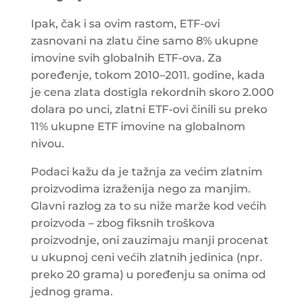
Ipak, čak i sa ovim rastom, ETF-ovi
zasnovani na zlatu čine samo 8% ukupne
imovine svih globalnih ETF-ova. Za
poređenje, tokom 2010–2011. godine, kada
je cena zlata dostigla rekordnih skoro 2.000
dolara po unci, zlatni ETF-ovi činili su preko
11% ukupne ETF imovine na globalnom
nivou.
Podaci kažu da je tažnja za većim zlatnim
proizvodima izraženija nego za manjim.
Glavni razlog za to su niže marže kod većih
proizvoda – zbog fiksnih troškova
proizvodnje, oni zauzimaju manji procenat
u ukupnoj ceni većih zlatnih jedinica (npr.
preko 20 grama) u poređenju sa onima od
jednog grama.