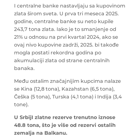
I centralne banke nastavljaju sa kupovinom
zlata širom sveta. U prva tri meseca 2025.
godine, centralne banke su neto kupile
243,7 tona zlata. Iako je to smanjenje od
21% u odnosu na prvi kvartal 2024, ako se
ovaj nivo kupovine zadrži, 2025. bi takođe
mogla postati rekordna godina po
akumulaciji zlata od strane centralnih
banaka.
Među ostalim značajnijim kupcima nalaze
se Kina (12,8 tona), Kazahstan (6,5 tona),
Češka (5 tona), Turska (4,1 tona) i Indija (3,4
tone).
U SrbijI zlatne rezerve trenutno iznose
48.8 tona, što je više od rezervi ostalih
zemalja na Balkanu.