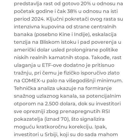
predstavlja rast od gotovo 20% u odnosu na
početak godine i čak 38% u odnosu na isti
period 2024. Ključni pokretači ovog rasta su
intenzivna kupovina od strane centralnih
banaka (posebno Kine i Indije), eskalacija
tenzija na Bliskom istoku i pad poverenja u
američki dolar usled prolongirane politike
niskih realnih kamatnih stopa. Takođe, rast
ulaganja u ETF-ove dodatno je pritisnuo
tražnju, pri čemu je fizičko isporučivo zlato
na COMEX-u palo na višegodišnji minimum.
Tehnička analiza ukazuje na formiranje
snažnog uzlaznog kanala, sa potencijalnim
otporom na 2.500 dolara, dok su investitori
sve oprezniji zbog prenapregnutih RSI
pokazatelja (iznad 70), što signalizira
moguću kratkoročnu korekciju. Ipak,
investitori u Srbiji, koji su do sada mahom