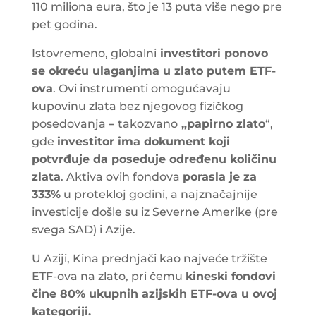
110 miliona eura, što je 13 puta više nego pre
pet godina.
Istovremeno, globalni
investitori ponovo
se okreću ulaganjima u zlato putem ETF-
ova
. Ovi instrumenti omogućavaju
kupovinu zlata bez njegovog fizičkog
posedovanja
–
takozvano
„papirno zlato
“,
gde
investitor ima dokument koji
potvrđuje da poseduje određenu količinu
zlata
. Aktiva ovih fondova
porasla je za
333%
u protekloj godini, a najznačajnije
investicije došle su iz Severne Amerike (pre
svega SAD) i Azije.
U Aziji, Kina prednjači kao najveće tržište
ETF-ova na zlato, pri čemu
kineski fondovi
čine 80% ukupnih azijskih ETF-ova u ovoj
kategoriji.