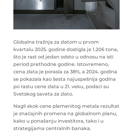
Globalna tražnja za zlatom u prvom
kvartalu 2025. godine dostigla je 1.206 tona,
što je rast od jedan odsto u odnosu na isti
period prethodne godine. Istovremeno,
cena zlata je porasla za 38%, a 2024. godina
se pokazala kao šesta najuspešnija godina
po rastu cene zlata u 21. veku, podaci su
Svetskog saveta za zlato.
Nagli skok cene plemenitog metala rezultat
je značajnih promena na globalnom planu,
kako u ponašanju investitora, tako i u
strategijama centralnih banaka.