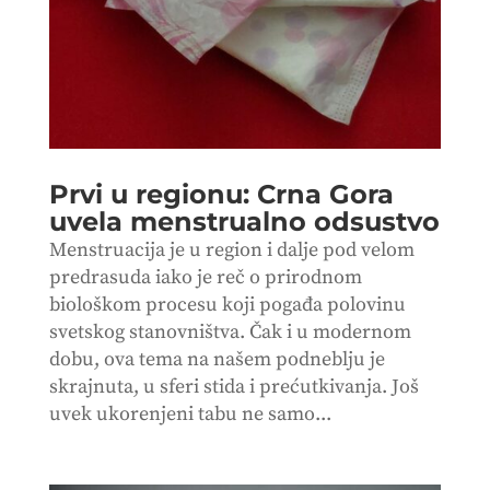
Prvi u regionu: Crna Gora
uvela menstrualno odsustvo
Menstruacija je u region i dalje pod velom
predrasuda iako je reč o prirodnom
biološkom procesu koji pogađa polovinu
svetskog stanovništva. Čak i u modernom
dobu, ova tema na našem podneblju je
skrajnuta, u sferi stida i prećutkivanja. Još
uvek ukorenjeni tabu ne samo...