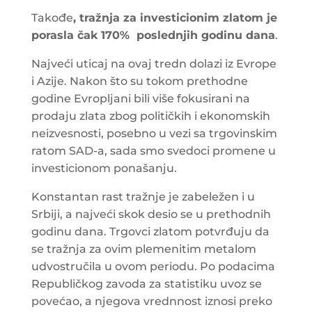
Takođe
, tražnja za investicionim zlatom je
porasla čak 170% poslednjih godinu dana
.
Najveći uticaj na ovaj tredn dolazi iz Evrope
i Azije. Nakon što su tokom prethodne
godine Evropljani bili više fokusirani na
prodaju zlata zbog političkih i ekonomskih
neizvesnosti, posebno u vezi sa trgovinskim
ratom SAD-a, sada smo svedoci promene u
investicionom ponašanju.
Konstantan rast tražnje je zabeležen i u
Srbiji, a najveći skok desio se u prethodnih
godinu dana. Trgovci zlatom potvrđuju da
se tražnja za ovim plemenitim metalom
udvostručila u ovom periodu. Po podacima
Republičkog zavoda za statistiku uvoz se
povećao, a njegova vrednnost iznosi preko