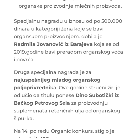
organske proizvodnje mlečnih proizvoda.
Specijalnu nagradu u iznosu od po 500.000
dinara u kategoriji žena koje se bavi
organskom proizvodnjom. dobila je
Radmila Jovanović iz Barajeva
koja se od
2019.godine bavi preradom organskog voća
i povrća.
Druga specijalna nagrada je za
najuspešnijeg mladog organskog
poljoprivredni
ka. Ove godine stručni žiri je
odlučio da titulu ponese
Dino Subotički iz
Bačkog Pеtrovog Sеla
za proizvodnju
suplemenata i eteričnih ulja od organskog
šipurka.
Na 14. po redu Organic konkurs, stiglo je