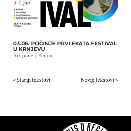
03.06. POČINJE PRVI EKATA FESTIVAL
U KRNJEVU
Art pauza
,
Scena
« Stariji unosi
Sledeći unosi »