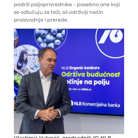
podrži poljoprivrednike – posebno one koji
se odlučuju za teži, ali održiviji način
proizvodnje i prerade.
Vlastimir Vuković, predsednik IO NLB