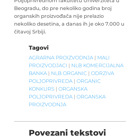
Poljoprivrednom fakultetu Univerziteta u
Beogradu, do pre nekoliko godina broj
organskih proizvođača nije prelazio
nekoliko desetina, a danas ih je oko 7.000 u
čitavoj Srbiji.
Tagovi
AGRARNA PROIZVODNJA
|
MALI
PROIZVODJACI
|
NLB KOMERCIJALNA
BANKA
|
NLB ORGANIC
|
ODRZIVA
POLJOPRIVREDA
|
ORGANIC
KONKURS
|
ORGANSKA
POLJOPRIVREDA
|
ORGANSKA
PROIZVODNJA
Povezani tekstovi