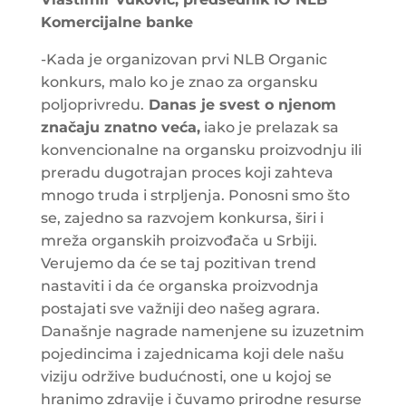
Komercijalne banke
-Kada je organizovan prvi NLB Organic
konkurs, malo ko je znao za organsku
poljoprivredu.
Danas je svest o njenom
značaju znatno veća,
iako je prelazak sa
konvencionalne na organsku proizvodnju ili
preradu dugotrajan proces koji zahteva
mnogo truda i strpljenja. Ponosni smo što
se, zajedno sa razvojem konkursa, širi i
mreža organskih proizvođača u Srbiji.
Verujemo da će se taj pozitivan trend
nastaviti i da će organska proizvodnja
postajati sve važniji deo našeg agrara.
Današnje nagrade namenjene su izuzetnim
pojedincima i zajednicama koji dele našu
viziju održive budućnosti, one u kojoj se
hranimo zdravije i čuvamo prirodne resurse