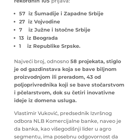
rekordnih 105
prijava:
57 iz Šumadije i Zapadne Srbije
27 iz Vojvodine
7 iz Južne i Istočne Srbije
13 iz Beograda
1 iz Republike Srpske.
Najveći broj, odnosno
58 projekata, stiglo
je od gazdinstava koja se bave biljnom
proizvodnjom ili preradom, 43 od
poljoprivrednika koji se bave stočarstvom
i pčelarstvom, dok su četiri inovativne
ideje iz domena usluga.
Vlastimir Vuković, predsednik Izvršnog
odbora NLB Komercijalne banke, naveo je
da banka, kao višegodišnji lider u agro
segmentu, ima posebnu odgovornost da