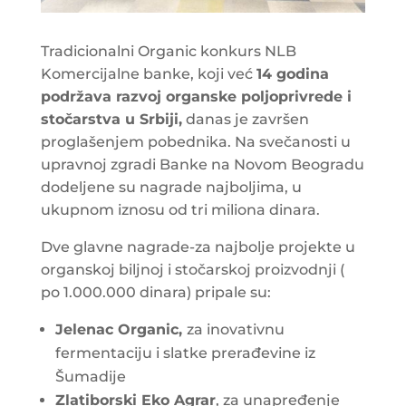
Tradicionalni Organic konkurs NLB
Komercijalne banke, koji već
14 godina
podržava razvoj organske poljoprivrede i
stočarstva u Srbiji,
danas je završen
proglašenjem pobednika. Na svečanosti u
upravnoj zgradi Banke na Novom Beogradu
dodeljene su nagrade najboljima, u
ukupnom iznosu od tri miliona dinara.
Dve glavne nagrade-za najbolje projekte u
organskoj biljnoj i stočarskoj proizvodnji (
po 1.000.000 dinara) pripale su:
Jelenac Organic,
za inovativnu
fermentaciju i slatke prerađevine iz
Šumadije
Zlatiborski Eko Agrar
, za unapređenje