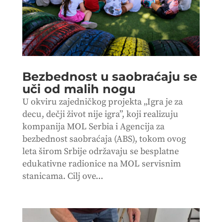
Bezbednost u saobraćaju se
uči od malih nogu
U okviru zajedničkog projekta „Igra je za
decu, dečji život nije igra”, koji realizuju
kompanija MOL Serbia i Agencija za
bezbednost saobraćaja (ABS), tokom ovog
leta širom Srbije održavaju se besplatne
edukativne radionice na MOL servisnim
stanicama. Cilj ove...