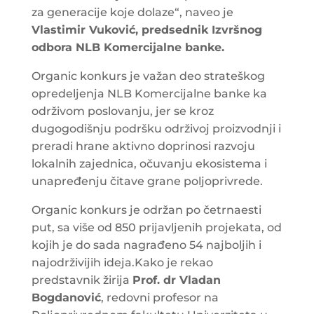
za generacije koje dolaze“, naveo je
Vlastimir Vuković, predsednik Izvršnog
odbora NLB Komercijalne banke.
Organic konkurs je važan deo strateškog
opredeljenja NLB Komercijalne banke ka
održivom poslovanju, jer se kroz
dugogodišnju podršku održivoj proizvodnji i
preradi hrane aktivno doprinosi razvoju
lokalnih zajednica, očuvanju ekosistema i
unapređenju čitave grane poljoprivrede.
Organic konkurs je održan po četrnaesti
put, sa više od 850 prijavljenih projekata, od
kojih je do sada nagrađeno 54 najboljih i
najodrživijih ideja.Kako je rekao
predstavnik žirija
Prof. dr Vladan
Bogdanović
, redovni profesor na