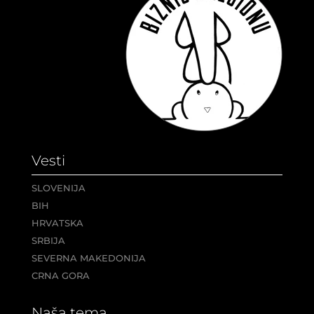
Vesti
SLOVENIJA
BIH
HRVATSKA
SRBIJA
SEVERNA MAKEDONIJA
CRNA GORA
Naša tema