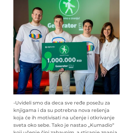
-Uvideli smo da deca sve ređe posežu za
knjigama i da su potrebna nova rešenja
koja će ih motivisati na učenje i otkrivanje
sveta oko sebe. Tako je nastao „Kumadio“
koji učenje čini zabavnim, a sticanje znanja