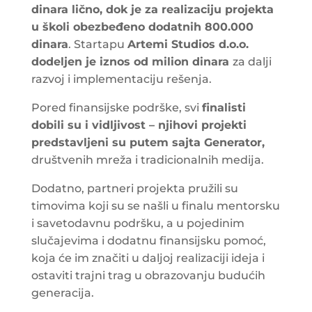
dinara lično, dok je za realizaciju projekta
u školi obezbeđeno dodatnih 800.000
dinara
. Startapu
Artemi Studios d.o.o.
dodeljen je iznos od milion dinara
za dalji
razvoj i implementaciju rešenja.
Pored finansijske podrške, svi
finalisti
dobili su i vidljivost – njihovi projekti
predstavljeni su putem sajta Generator,
društvenih mreža i tradicionalnih medija.
Dodatno, partneri projekta pružili su
timovima koji su se našli u finalu mentorsku
i savetodavnu podršku, a u pojedinim
slučajevima i dodatnu finansijsku pomoć,
koja će im značiti u daljoj realizaciji ideja i
ostaviti trajni trag u obrazovanju budućih
generacija.