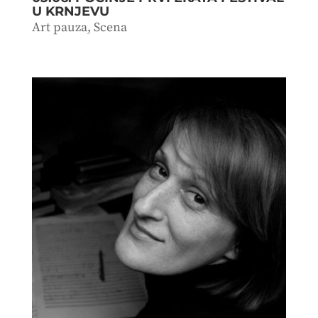
U KRNJEVU
Art pauza
,
Scena