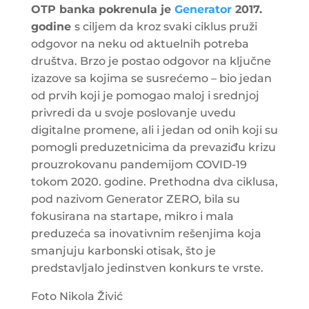
OTP banka pokrenula je
Generator
2017.
godine
s ciljem da kroz svaki ciklus pruži
odgovor na neku od aktuelnih potreba
društva. Brzo je postao odgovor na ključne
izazove sa kojima se susrećemo – bio jedan
od prvih koji je pomogao maloj i srednjoj
privredi da u svoje poslovanje uvedu
digitalne promene, ali i jedan od onih koji su
pomogli preduzetnicima da prevaziđu krizu
prouzrokovanu pandemijom COVID-19
tokom 2020. godine. Prethodna dva ciklusa,
pod nazivom Generator ZERO, bila su
fokusirana na startape, mikro i mala
preduzeća sa inovativnim rešenjima koja
smanjuju karbonski otisak, što je
predstavljalo jedinstven konkurs te vrste.
Foto Nikola Živić