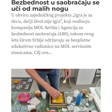
Bezbednost u saobraćaju se
uči od malih nogu
U okviru zajedničkog projekta „Igra je za
decu, dečji život nije igra”, koji realizuju
kompanija MOL Serbia i Agencija za
bezbednost saobraćaja (ABS), tokom ovog
leta širom Srbije održavaju se besplatne
edukativne radionice na MOL servisnim
stanicama. Cilj ove...