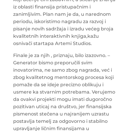
iz oblasti finansija pristupačnim i
zanimljivim. Plan nam je da, u narednom
periodu, iskoristimo nagradu za razvoj i
pisanje novih sadržaja i izradu većeg broja
kvalitetnih interaktivnih knjiga,kažu
osnivači startapa Artemi Studios.
Finale je za njih , priznaju, bilo izazovno. –
Generator bismo preporučili svim
inovatorima, ne samo zbog nagrada, već i
zbog kvalitetnog mentorskog procesa koji
pomaže da se ideje precizno oblikuju i
usmere ka stvarnim potrebama. Verujemo
da ovakvi projekti mogu imati dugoročno
pozitivan uticaj na društvo, jer finansijska
pismenost stečena u najranijem uzrastu
postavlja temelj za odgovorno i stabilno
upravljanje ličnim finansijama u