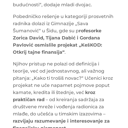
budućnosti“, dodaje mladi dvojac.
Pobedničko rešenje u kategoriji prosvetnih
radnika dolazi iz Gimnazije „Sava
Šumanović“ u Šidu, gde su p
rofesorke
Zorica David, Tijana Dabić i Gordana
Pavlović osmislile projekat „KešKOD:
Otkrij tajne finansija“
.
Njihov pristup ne polazi od definicija i
teorije, već od jednostavnog, ali važnog
pitanja: „Kako ti trošiš novac?“ Učenici kroz
projekat ne uče napamet pojmove poput
kamate, kredita ili štednje, već
kroz
praktičan rad
– od kreiranja sadržaja za
društvene mreže i vođenja radionica za
mlađe, do učešća u timskim izazovima –
razvijaju razumevanje i interesovanje za