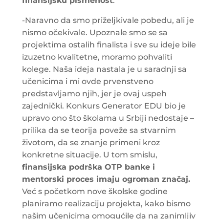
finansijsku pismenost
.
-Naravno da smo priželjkivale pobedu, ali je
nismo očekivale. Upoznale smo se sa
projektima ostalih finalista i sve su ideje bile
izuzetno kvalitetne, moramo pohvaliti
kolege. Naša ideja nastala je u saradnji sa
učenicima i mi ovde prvenstveno
predstavljamo njih, jer je ovaj uspeh
zajednički. Konkurs Generator EDU bio je
upravo ono što školama u Srbiji nedostaje –
prilika da se teorija poveže sa stvarnim
životom, da se znanje primeni kroz
konkretne situacije. U tom smislu,
finansijska podrška OTP banke i
mentorski proces imaju ogroman značaj.
Već s početkom nove školske godine
planiramo realizaciju projekta, kako bismo
našim učenicima omogućile da na zanimljiv