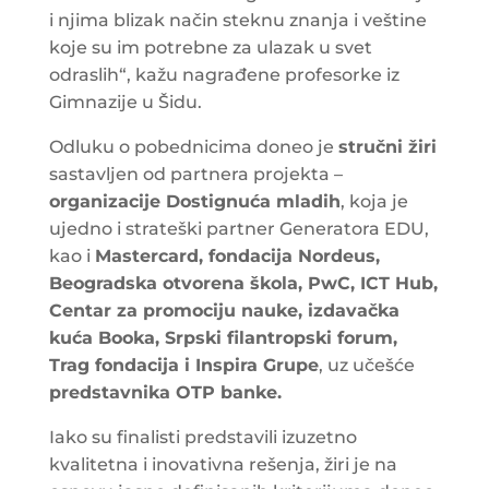
i njima blizak način steknu znanja i veštine
koje su im potrebne za ulazak u svet
odraslih“, kažu nagrađene profesorke iz
Gimnazije u Šidu.
Odluku o pobednicima doneo je
stručni žiri
sastavljen od partnera projekta –
organizacije Dostignuća mladih
, koja je
ujedno i strateški partner Generatora EDU,
kao i
Mastercard, fondacija Nordeus,
Beogradska otvorena škola, PwC, ICT Hub,
Centar za promociju nauke, izdavačka
kuća Booka, Srpski filantropski forum,
Trag fondacija i Inspira Grupe
, uz učešće
predstavnika OTP banke.
Iako su finalisti predstavili izuzetno
kvalitetna i inovativna rešenja, žiri je na