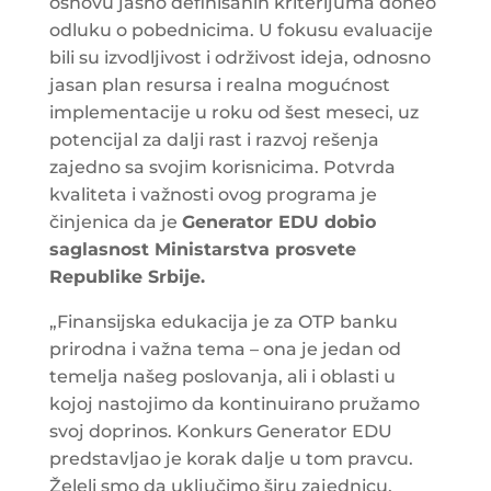
osnovu jasno definisanih kriterijuma doneo
odluku o pobednicima. U fokusu evaluacije
bili su izvodljivost i održivost ideja, odnosno
jasan plan resursa i realna mogućnost
implementacije u roku od šest meseci, uz
potencijal za dalji rast i razvoj rešenja
zajedno sa svojim korisnicima. Potvrda
kvaliteta i važnosti ovog programa je
činjenica da je
Generator EDU dobio
saglasnost Ministarstva prosvete
Republike Srbije.
„Finansijska edukacija je za OTP banku
prirodna i važna tema – ona je jedan od
temelja našeg poslovanja, ali i oblasti u
kojoj nastojimo da kontinuirano pružamo
svoj doprinos. Konkurs Generator EDU
predstavljao je korak dalje u tom pravcu.
Želeli smo da uključimo širu zajednicu,