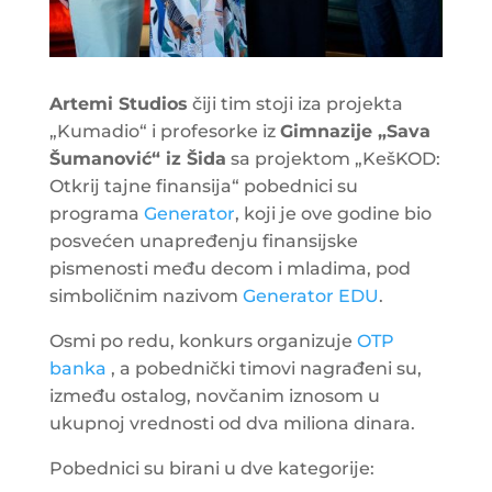
Artemi Studios
čiji tim stoji iza projekta
„Kumadio“ i profesorke iz
Gimnazije „Sava
Šumanović“ iz Šida
sa projektom „KešKOD:
Otkrij tajne finansija“ pobednici su
programa
Generator
, koji je ove godine bio
posvećen unapređenju finansijske
pismenosti među decom i mladima, pod
simboličnim nazivom
Generator EDU
.
Osmi po redu, konkurs organizuje
OTP
banka
, a pobednički timovi nagrađeni su,
između ostalog, novčanim iznosom u
ukupnoj vrednosti od dva miliona dinara.
Pobednici su birani u dve kategorije: