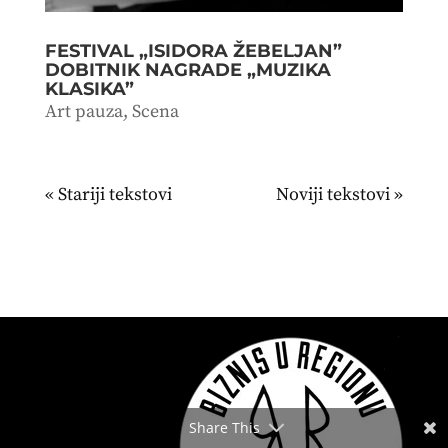
FESTIVAL „ISIDORA ŽEBELJAN”
DOBITNIK NAGRADE „MUZIKA
KLASIKA”
Art pauza
,
Scena
« Stariji unosi
Sledeći unosi »
Share This