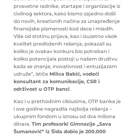
prosvetne radnike, startape i organizacije iz
civilnog sektora, kako bismo zajedno došli
do novih, kreativnih načina za unapređenje
finansijske pismenosti kod dece i mladih.
Više od stotinu prijava, kao i izuzetno visok
kvalitet predloženih rešenja, pokazali su
koliko je ovakav konkurs bio potreban i
koliko potencijala postoji u našem društvu
kada se znanje, inovativnost i entuzijazam
udruže“, ističe
Milica Babić, vodeći
konsultant za komunikacije, CSR i
održivost u OTP banci
.
Kao i u prethodnim ciklusima, OTP banka je
i ove godine nagradila najbolja rešenja –
ukupnim fondom u iznosu od dva miliona
dinara.
Tim profesorki Gimnazije „Sava
Šumanović“ iz Šida dobio je 200.000