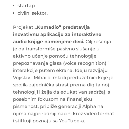
startap
civilni sektor.
Projekat
„Kumadio“ predstavlja
inovativnu aplikaciju za interaktivne
audio knjige namenjene deci.
Cilj rešenja
je da transformiše pasivno slušanje u
aktivno učenje pomoću tehnologije
prepoznavanja glasa (voice recognition) i
interakcije putem ekrana. Ideju razvijaju
Vojislav i Mihailo, mladi preduzetnici koje je
spojila zajednička strast prema digitalnoj
tehnologiji i želja da edukativan sadržaj, s
posebnim fokusom na finansijsku
pismenost, približe generaciji Alpha na
njima najprirodniji način: kroz video format
i stil koji poznaju sa YouTube-a.