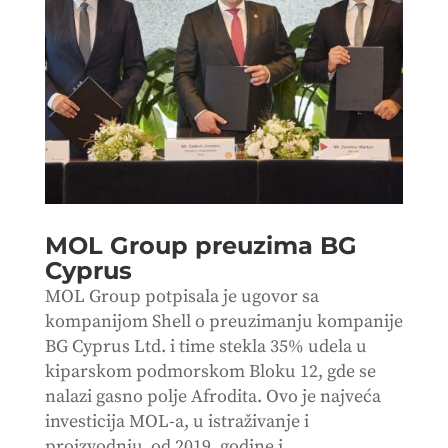
MOL Group preuzima BG
Cyprus
MOL Group potpisala je ugovor sa
kompanijom Shell o preuzimanju kompanije
BG Cyprus Ltd. i time stekla 35% udela u
kiparskom podmorskom Bloku 12, gde se
nalazi gasno polje Afrodita. Ovo je najveća
investicija MOL-a, u istraživanje i
proizvodnju od 2019. godine i...