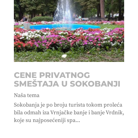
CENE PRIVATNOG
SMEŠTAJA U SOKOBANJI
Naša tema
Sokobanja je po broju turista tokom proleća
bila odmah iza Vrnjačke banje i banje Vrdnik,
koje su najposećeniji spa...