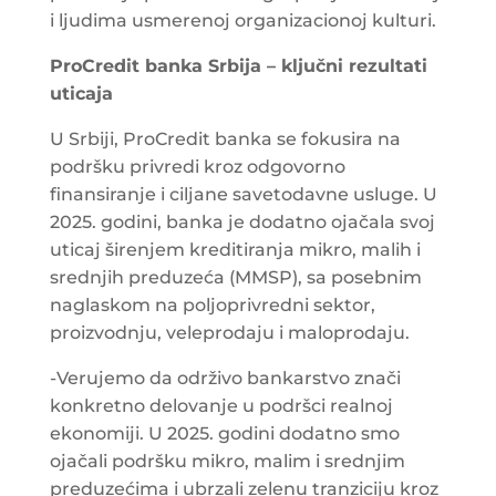
i ljudima usmerenoj organizacionoj kulturi.
ProCredit banka Srbija – ključni rezultati
uticaja
U Srbiji, ProCredit banka se fokusira na
podršku privredi kroz odgovorno
finansiranje i ciljane savetodavne usluge. U
2025. godini, banka je dodatno ojačala svoj
uticaj širenjem kreditiranja mikro, malih i
srednjih preduzeća (MMSP), sa posebnim
naglaskom na poljoprivredni sektor,
proizvodnju, veleprodaju i maloprodaju.
-Verujemo da održivo bankarstvo znači
konkretno delovanje u podršci realnoj
ekonomiji. U 2025. godini dodatno smo
ojačali podršku mikro, malim i srednjim
preduzećima i ubrzali zelenu tranziciju kroz