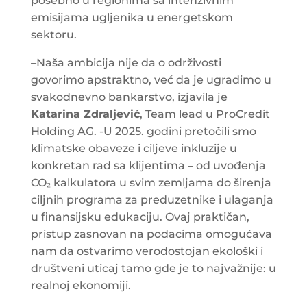
posebno u regionima sa intenzivnim
emisijama ugljenika u energetskom
sektoru.
–
Naša ambicija nije da o održivosti
govorimo apstraktno, već da je ugradimo u
svakodnevno bankarstvo, izjavila je
Katarina Zdraljević
, Team lead u ProCredit
Holding AG. -U 2025. godini pretočili smo
klimatske obaveze i ciljeve inkluzije u
konkretan rad sa klijentima – od uvođenja
CO₂ kalkulatora u svim zemljama do širenja
ciljnih programa za preduzetnike i ulaganja
u finansijsku edukaciju. Ovaj praktičan,
pristup zasnovan na podacima omogućava
nam da ostvarimo verodostojan ekološki i
društveni uticaj tamo gde je to najvažnije: u
realnoj ekonomiji.