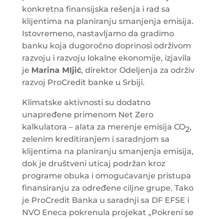
konkretna finansijska rešenja i rad sa
klijentima na planiranju smanjenja emisija.
Istovremeno, nastavljamo da gradimo
banku koja dugoročno doprinosi održivom
razvoju i razvoju lokalne ekonomije, izjavila
je
Marina MIjić
, direktor Odeljenja za održiv
razvoj ProCredit banke u Srbiji.
Klimatske aktivnosti su dodatno
unapređene primenom Net Zero
kalkulatora – alata za merenje emisija CO
,
2
zelenim kreditiranjem i saradnjom sa
klijentima na planiranju smanjenja emisija,
dok je društveni uticaj podržan kroz
programe obuka i omogućavanje pristupa
finansiranju za određene ciljne grupe. Tako
je ProCredit Banka u saradnji sa DF EFSE i
NVO Eneca pokrenula projekat „Pokreni se