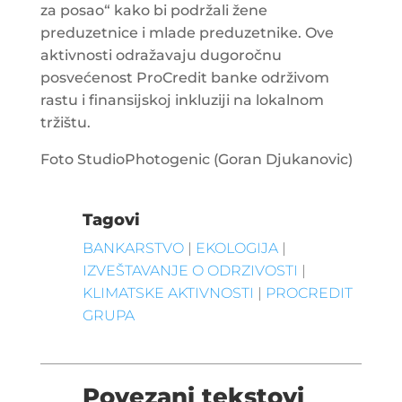
za posao“ kako bi podržali žene
preduzetnice i mlade preduzetnike. Ove
aktivnosti odražavaju dugoročnu
posvećenost ProCredit banke održivom
rastu i finansijskoj inkluziji na lokalnom
tržištu.
Foto StudioPhotogenic (Goran Djukanovic)
Tagovi
BANKARSTVO
|
EKOLOGIJA
|
IZVEŠTAVANJE O ODRZIVOSTI
|
KLIMATSKE AKTIVNOSTI
|
PROCREDIT
GRUPA
Povezani tekstovi