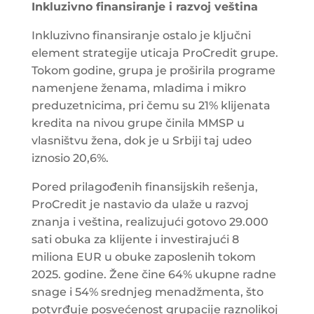
Inkluzivno finansiranje i razvoj veština
Inkluzivno finansiranje ostalo je ključni
element strategije uticaja ProCredit grupe.
Tokom godine, grupa je proširila programe
namenjene ženama, mladima i mikro
preduzetnicima, pri čemu su 21% klijenata
kredita na nivou grupe činila MMSP u
vlasništvu žena, dok je u Srbiji taj udeo
iznosio 20,6%.
Pored prilagođenih finansijskih rešenja,
ProCredit je nastavio da ulaže u razvoj
znanja i veština, realizujući gotovo 29.000
sati obuka za klijente i investirajući 8
miliona EUR u obuke zaposlenih tokom
2025. godine. Žene čine 64% ukupne radne
snage i 54% srednjeg menadžmenta, što
potvrđuje posvećenost grupacije raznolikoj