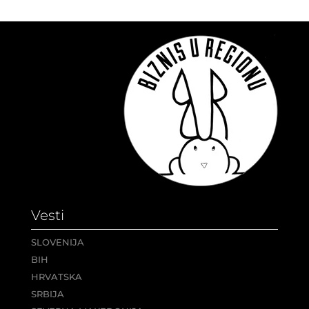
Vesti
SLOVENIJA
BIH
HRVATSKA
SRBIJA