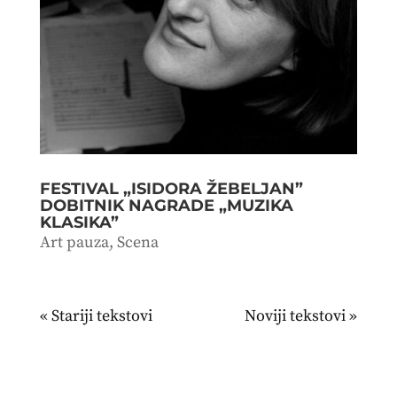
FESTIVAL „ISIDORA ŽEBELJAN”
DOBITNIK NAGRADE „MUZIKA
KLASIKA”
Art pauza
,
Scena
« Stariji unosi
Sledeći unosi »