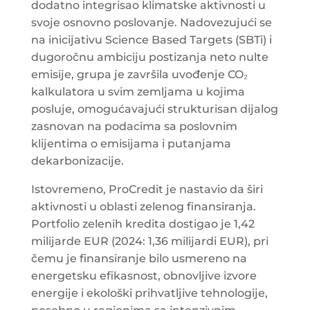
dodatno integrisao klimatske aktivnosti u
svoje osnovno poslovanje. Nadovezujući se
na inicijativu Science Based Targets (SBTi) i
dugoročnu ambiciju postizanja neto nulte
emisije, grupa je završila uvođenje CO₂
kalkulatora u svim zemljama u kojima
posluje, omogućavajući strukturisan dijalog
zasnovan na podacima sa poslovnim
klijentima o emisijama i putanjama
dekarbonizacije.
Istovremeno, ProCredit je nastavio da širi
aktivnosti u oblasti zelenog finansiranja.
Portfolio zelenih kredita dostigao je 1,42
milijarde EUR (2024: 1,36 milijardi EUR), pri
čemu je finansiranje bilo usmereno na
energetsku efikasnost, obnovljive izvore
energije i ekološki prihvatljive tehnologije,