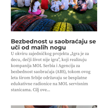
Bezbednost u saobraćaju se
uči od malih nogu
U okviru zajedničkog projekta „Igra je za
decu, dečji život nije igra”, koji realizuju
kompanija MOL Serbia i Agencija za
bezbednost saobraćaja (ABS), tokom ovog
leta širom Srbije održavaju se besplatne
edukativne radionice na MOL servisnim
stanicama. Cilj ove...