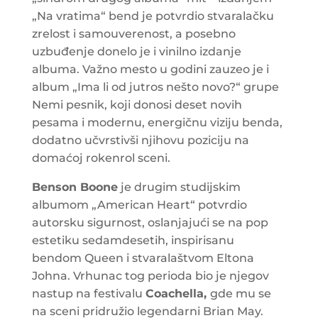
„Na vratima“ bend je potvrdio stvaralačku
zrelost i samouverenost, a posebno
uzbuđenje donelo je i vinilno izdanje
albuma. Važno mesto u godini zauzeo je i
album „Ima li od jutros nešto novo?“ grupe
Nemi pesnik, koji donosi deset novih
pesama i modernu, energičnu viziju benda,
dodatno učvrstivši njihovu poziciju na
domaćoj rokenrol sceni.
Benson Boone
je drugim studijskim
albumom „American Heart“ potvrdio
autorsku sigurnost, oslanjajući se na pop
estetiku sedamdesetih, inspirisanu
bendom Queen i stvaralaštvom Eltona
Johna. Vrhunac tog perioda bio je njegov
nastup na festivalu
Coachella,
gde mu se
na sceni pridružio legendarni Brian May.