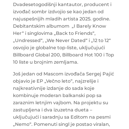
Dvadesetogodišnji kantautor, producent i
izvođač sombr izdvojio se kao jedan od
najuspešnijih mladih artista 2025. godine.
Debitantskim albumom „I Barely Know
Her“ i singlovima „Back to Friends“,
„Undressed“, „We Never Dated“ i „12 to 12“
osvojio je globalne top-liste, uključujući
Billboard Global 200, Billboard Hot 100 i Top
10 liste u brojnim zemljama.
Još jedan od Mascom izvođača Sergej Pajić
objavio je EP „Večno leto“, najzrelije i
najkreativnije izdanje do sada koje
kombinuje moderan balkanski pop sa
zaraznim letnjim vajbom. Na projektu su
zastupljena i dva izuzetna dueta –
uključujući i saradnju sa Editom na pesmi
„Nemo“. Pomenuti singl je postao viralan,