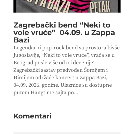
Zagrebački bend “Neki to
vole vruće” 04.09. u Zappa
Bazi
Legendarni pop-rock bend sa prostora bivše
Jugoslavije, “Neki to vole vruće”, vraća se u
Beograd posle više od tri decenije!
Zagrebački sastav predvođen Šomijem i
Đimijem održaće koncert u Zappa Bazi,
04.09. 2026. godine. Ulaznice su dostupne
putem Hangtime sajta po...
Komentari