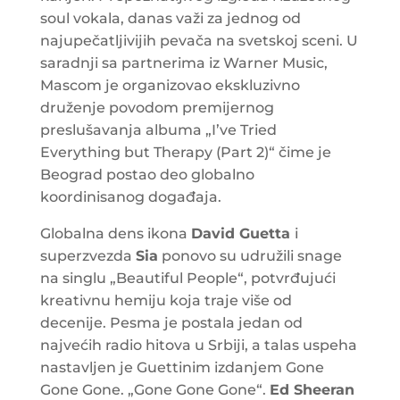
soul vokala, danas važi za jednog od
najupečatljivijih pevača na svetskoj sceni. U
saradnji sa partnerima iz Warner Music,
Mascom je organizovao ekskluzivno
druženje povodom premijernog
preslušavanja albuma „I’ve Tried
Everything but Therapy (Part 2)“ čime je
Beograd postao deo globalno
koordinisanog događaja.
Globalna dens ikona
David Guetta
i
superzvezda
Sia
ponovo su udružili snage
na singlu „Beautiful People“, potvrđujući
kreativnu hemiju koja traje više od
decenije. Pesma je postala jedan od
najvećih radio hitova u Srbiji, a talas uspeha
nastavljen je Guettinim izdanjem Gone
Gone Gone. „Gone Gone Gone“.
Ed Sheeran