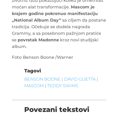
životnu fazu pokazujući koliko je umetnost
moćan alat transformacije.
Mascom je
krajem godine pokrenuo manifestaciju
„National Album Day“
sa ciljem da postane
tradicija. Očekuje se dodela nagrada
Grammy, a sa posebnom pažnjom pratiće
se
povratak Madonne
kroz novi studijski
album.
Foto
Benson Boone /Warner
Tagovi
BENSON BOONE
|
DAVID GUETTA
|
MASCOM
|
TEDDY SWIMS
Povezani tekstovi