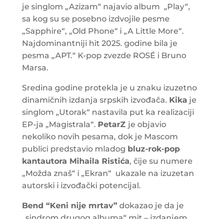
je singlom „Azizam“ najavio album „Play“,
sa kog su se posebno izdvojile pesme
„Sapphire“, „Old Phone“ i „A Little More“.
Najdominantniji hit 2025. godine bila je
pesma „APT.“ K-pop zvezde ROSÉ i Bruno
Marsa.
Sredina godine protekla je u znaku izuzetno
dinamičnih izdanja srpskih izvođača.
Kika
je
singlom „Utorak“ nastavila put ka realizaciji
EP-ja „Magistrala“.
PetarZ
je objavio
nekoliko novih pesama, dok je Mascom
publici predstavio mladog
bluz-rok-pop
kantautora Mihaila Ristića
, čije su numere
„Možda znaš“ i „Ekran“ ukazale na izuzetan
autorski i izvođački potencijal.
Bend “Keni nije mrtav”
dokazao je da je
„sindrom drugog albuma“ mit – izdanjem