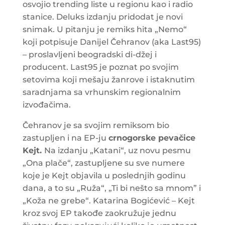
osvojio trending liste u regionu kao i radio
stanice. Deluks izdanju pridodat je novi
snimak. U pitanju je remiks hita „Nemo“
koji potpisuje Danijel Čehranov (aka Last95)
– proslavljeni beogradski di-džej i
producent. Last95 je poznat po svojim
setovima koji mešaju žanrove i istaknutim
saradnjama sa vrhunskim regionalnim
izvođačima.
Čehranov je sa svojim remiksom bio
zastupljen i na EP-ju
crnogorske pevačice
Kejt.
Na izdanju „Katani“, uz novu pesmu
„Ona plače“, zastupljene su sve numere
koje je Kejt objavila u poslednjih godinu
dana, a to su „Ruža“, „Ti bi nešto sa mnom” i
„Koža ne grebe“. Katarina Bogićević – Kejt
kroz svoj EP takođe zaokružuje jednu