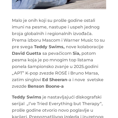
Malo je onih koji su prošle godine ostali
imuni na pesme, nastupe i uspeh jednog
broja globalnih i regionalnih izvođača.
Prema izboru Mascom i Warner Music to su
pre svega
Teddy Swims,
nove kolaboracije
David Guetta
sa pevačicom
Sia,
potom
pesma koja je po mnogim top listama
ponela šampionsko zvanje u 2025.godini
„APT” K-pop zvezde ROSÉ i Bruno Marsa,
zatim singlovi
Ed Sheeran
-a i nove svetske
zvezde
Benson Boone-a
Teddy Swims
je nastavljajući diskografski
serijal „I’ve Tried Everything but Therapy“,
prošle godine otvorio novo poglavlje u
karijeri. Prepoznatljivog izgleda i izuzetnog