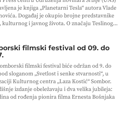
 u Press centru Udruženja novinara Srbije (UNS)
vljena je knjiga „Planetarni Tesla“ autora Vlade
ovića. Događaj je okupio brojne predstavnike
 kulturnog i javnog života. O značaju Teslinog...
orski filmski festival od 09. do
7.
omborski filmski festival biće održan od 9. do
pod sloganom „Svetlost i senke stvarnosti“, u
zaciji Kulturnog centra „Laza Kostić“ Sombor.
šnje izdanje obeležavaju i dva velika jubileja:
dina od rođenja pionira filma Ernesta Bošnjaka