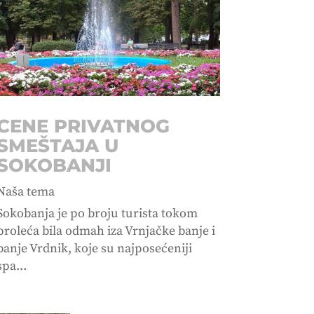
CENE PRIVATNOG
SMEŠTAJA U
SOKOBANJI
Naša tema
Sokobanja je po broju turista tokom
proleća bila odmah iza Vrnjačke banje i
banje Vrdnik, koje su najposećeniji
spa...