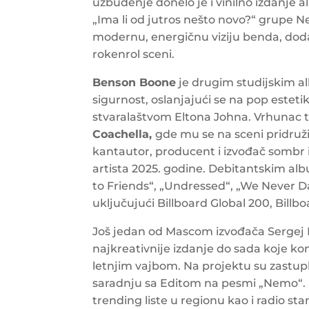
uzbuđenje donelo je i vinilno izdanje 
„Ima li od jutros nešto novo?“ grupe N
modernu, energičnu viziju benda, doda
rokenrol sceni.
Benson Boone
je drugim studijskim 
sigurnost, oslanjajući se na pop este
stvaralaštvom Eltona Johna. Vrhunac t
Coachella,
gde mu se na sceni pridruž
kantautor, producent i izvođač sombr 
artista 2025. godine. Debitantskim al
to Friends“, „Undressed“, „We Never Date
uključujući Billboard Global 200, Billb
Još jedan od Mascom izvođača Sergej Paj
najkreativnije izdanje do sada koje 
letnjim vajbom. Na projektu su zastuplj
saradnju sa Editom na pesmi „Nemo“. P
trending liste u regionu kao i radio st