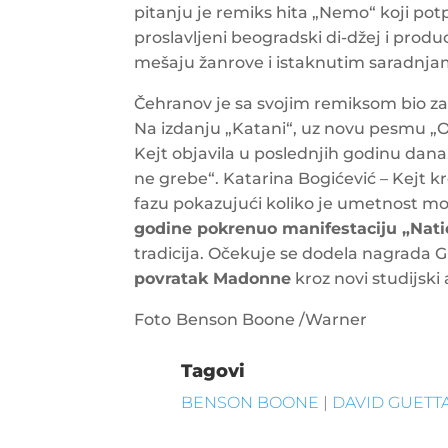
pitanju je remiks hita „Nemo“ koji pot
proslavljeni beogradski di-džej i produ
mešaju žanrove i istaknutim saradnj
Čehranov je sa svojim remiksom bio za
Na izdanju „Katani“, uz novu pesmu „O
Kejt objavila u poslednjih godinu dana,
ne grebe“. Katarina Bogićević – Kejt k
fazu pokazujući koliko je umetnost mo
godine pokrenuo manifestaciju „Nat
tradicija. Očekuje se dodela nagrada
povratak Madonne
kroz novi studijski
Foto
Benson Boone /Warner
Tagovi
BENSON BOONE
|
DAVID GUETT