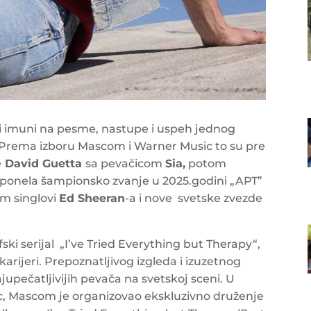
ali imuni na pesme, nastupe i uspeh jednog
a. Prema izboru Mascom i Warner Music to su pre
e
David Guetta
sa pevačicom
Sia,
potom
ponela šampionsko zvanje u 2025.godini „APT”
im singlovi
Ed Sheeran
-a i nove svetske zvezde
fski serijal „I’ve Tried Everything but Therapy“,
karijeri. Prepoznatljivog izgleda i izuzetnog
jupečatljivijih pevača na svetskoj sceni. U
c, Mascom je organizovao ekskluzivno druženje