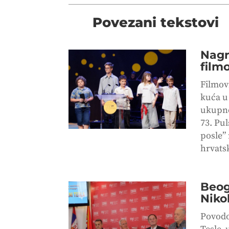
Povezani tekstovi
Nagr
filmo
Filmov
kuća u 
ukupno
73. Pu
posle” 
hrvatsk
Beog
Niko
Povodo