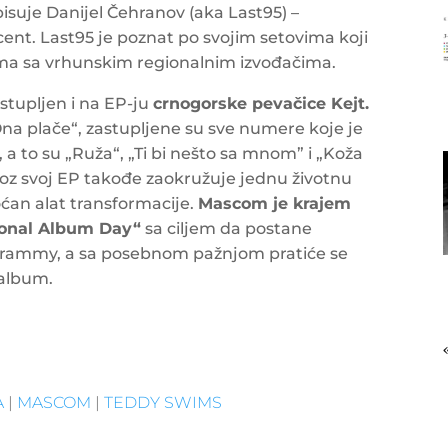
pisuje Danijel Čehranov (aka Last95) –
cent. Last95 je poznat po svojim setovima koji
ama sa vrhunskim regionalnim izvođačima.
stupljen i na EP-ju
crnogorske pevačice Kejt.
na plače“, zastupljene su sve numere koje je
 a to su „Ruža“, „Ti bi nešto sa mnom” i „Koža
roz svoj EP takođe zaokružuje jednu životnu
ćan alat transformacije.
Mascom je krajem
ional Album Day“
sa ciljem da postane
 Grammy, a sa posebnom pažnjom pratiće se
 album.
A
|
MASCOM
|
TEDDY SWIMS