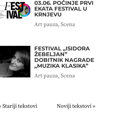
03.06. POČINJE PRVI
EKATA FESTIVAL U
KRNJEVU
Art pauza
,
Scena
FESTIVAL „ISIDORA
ŽEBELJAN”
DOBITNIK NAGRADE
„MUZIKA KLASIKA”
Art pauza
,
Scena
« Stariji unosi
Sledeći unosi »