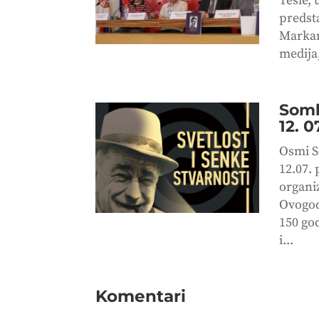
Tesle,
predsta
Markan
medija,
Somb
12. 0
Osmi S
12.07. 
organi
Ovogodi
150 go
i...
Komentari