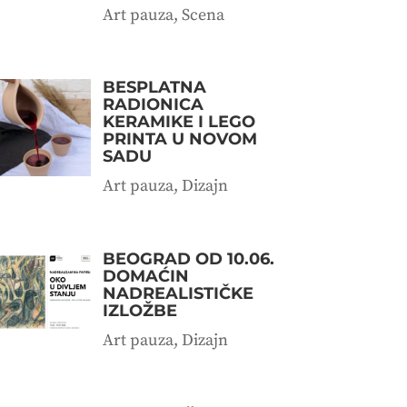
Art pauza
,
Scena
BESPLATNA
RADIONICA
KERAMIKE I LEGO
PRINTA U NOVOM
SADU
Art pauza
,
Dizajn
BEOGRAD OD 10.06.
DOMAĆIN
NADREALISTIČKE
IZLOŽBE
Art pauza
,
Dizajn