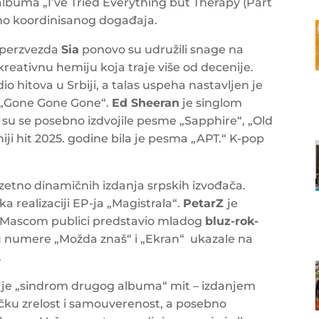
buma „I’ve Tried Everything but Therapy (Part
lno koordinisanog događaja.
uperzvezda
Sia
ponovo su udružili snage na
kreativnu hemiju koja traje više od decenije.
o hitova u Srbiji, a talas uspeha nastavljen je
 „Gone Gone Gone“.
Ed Sheeran
je singlom
 su se posebno izdvojile pesme „Sapphire“, „Old
iji hit 2025. godine bila je pesma „APT.“ K-pop
zetno dinamičnih izdanja srpskih izvođača.
a realizaciji EP-ja „Magistrala“.
PetarZ
je
e Mascom publici predstavio mladog
bluz-rok-
 su numere „Možda znaš“ i „Ekran“ ukazale na
.
 je „sindrom drugog albuma“ mit – izdanjem
ačku zrelost i samouverenost, a posebno