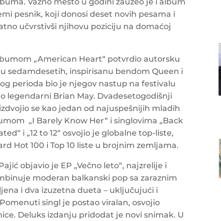
albuma. Važno mesto u godini zauzeo je i album
emi pesnik, koji donosi deset novih pesama i
tno učvrstivši njihovu poziciju na domaćoj
albumom „American Heart“ potvrdio autorsku
tiku sedamdesetih, inspirisanu bendom Queen i
og perioda bio je njegov nastup na festivalu
io legendarni Brian May. Dvadesetogodišnji
izdvojio se kao jedan od najuspešnijih mladih
bumom „I Barely Know Her“ i singlovima „Back
d“ i „12 to 12“ osvojio je globalne top-liste,
oard Hot 100 i Top 10 liste u brojnim zemljama.
ić objavio je EP „Večno leto“, najzrelije i
kombinuje moderan balkanski pop sa zaraznim
ena i dva izuzetna dueta – uključujući i
omenuti singl je postao viralan, osvojio
anice. Deluks izdanju pridodat je novi snimak. U