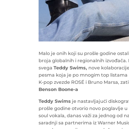
Malo je onih koji su prošle godine ost
broja globalnih i regionalnih izvođač
svega
Teddy Swims,
nove kolaboracij
pesma koja je po mnogim top listama 
K-pop zvezde ROSÉ i Bruno Marsa, zat
Benson Boone-a
Teddy Swims
je nastavljajući diskogra
prošle godine otvorio novo poglavlje u 
soul vokala, danas važi za jednog od na
saradnji sa partnerima iz Warner Musi