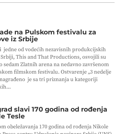
ade na Pulskom festivalu za
ve iz Srbije
i jedne od vodećih nezavisnih produkcijskih
Srbiji, This and That Productions, osvojili su
 sedam Zlatnih arena na nedavno završenom
lskom filmskom festivalu. Ostvarenje „3 nedelje
nagrađeno je sa tri priznanja u kategoriji
ih...
rad slavi 170 godina od rođenja
le Tesle
m obeležavanja 170 godina od rođenja Nikole