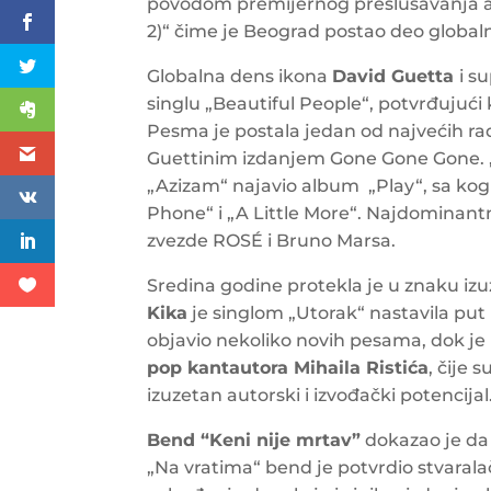
povodom premijernog preslušavanja al
2)“ čime je Beograd postao deo globa
Globalna dens ikona
David Guetta
i s
singlu „Beautiful People“, potvrđujući 
Pesma je postala jedan od najvećih radi
Guettinim izdanjem Gone Gone Gone.
„Azizam“ najavio album „Play“, sa kog
Phone“ i „A Little More“. Najdominantn
zvezde ROSÉ i Bruno Marsa.
Sredina godine protekla je u znaku izu
Kika
je singlom „Utorak“ nastavila put k
objavio nekoliko novih pesama, dok j
pop kantautora Mihaila Ristića
, čije
izuzetan autorski i izvođački potencijal
Bend “Keni nije mrtav”
dokazao je da
„Na vratima“ bend je potvrdio stvaral