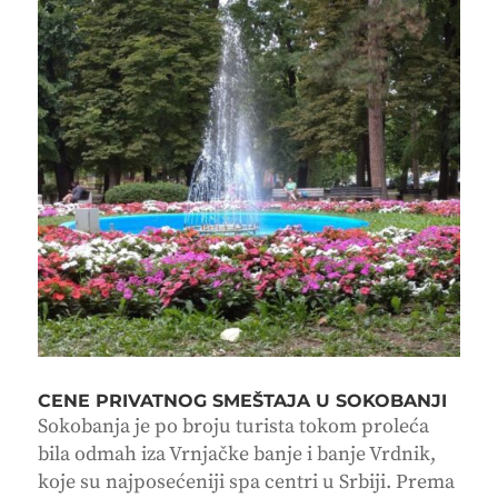
CENE PRIVATNOG SMEŠTAJA U SOKOBANJI
Sokobanja je po broju turista tokom proleća
bila odmah iza Vrnjačke banje i banje Vrdnik,
koje su najposećeniji spa centri u Srbiji. Prema