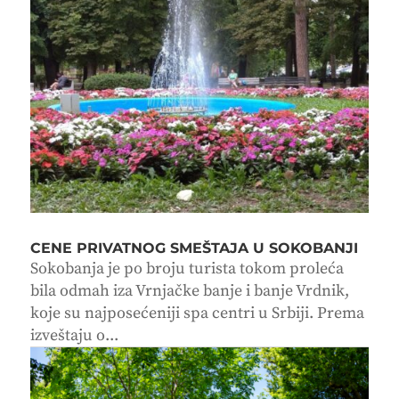
CENE PRIVATNOG SMEŠTAJA U SOKOBANJI
Sokobanja je po broju turista tokom proleća
bila odmah iza Vrnjačke banje i banje Vrdnik,
koje su najposećeniji spa centri u Srbiji. Prema
izveštaju o...