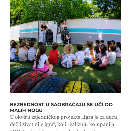
BEZBEDNOST U SAOBRAĆAJU SE UČI OD
MALIH NOGU
U okviru zajedničkog projekta „Igra je za decu,
dečji život nije igra”, koji realizuju kompanija