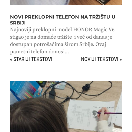
NOVI PREKLOPNI TELEFON NA TRŽIŠTU U
SRBIJI
Najnoviji preklopni model HONOR Magic V6
stigao je na domaće tržište i već od danas je
dostupan potrošačima širom Srbije. Ovaj
pametni telefon donosi...
« STARIJI UNOSI
SLEDEĆI UNOSI »