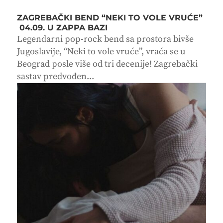
ZAGREBAČKI BEND “NEKI TO VOLE VRUĆE”
04.09. U ZAPPA BAZI
Legendarni pop-rock bend sa prostora bivše
Jugoslavije, “Neki to vole vruće”, vraća se u
Beograd posle više od tri decenije! Zagrebački
sastav predvođen...