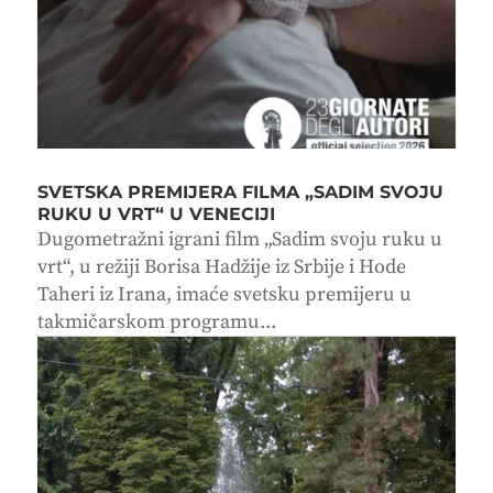
SVETSKA PREMIJERA FILMA „SADIM SVOJU
RUKU U VRT“ U VENECIJI
Dugometražni igrani film „Sadim svoju ruku u
vrt“, u režiji Borisa Hadžije iz Srbije i Hode
Taheri iz Irana, imaće svetsku premijeru u
takmičarskom programu...