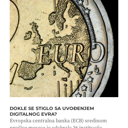
DOKLE SE STIGLO SA UVOĐENJEM
DIGITALNOG EVRA?
Evropska centralna banka (ECB) sredinom
prošlog meseca je odabrala 36 institucija