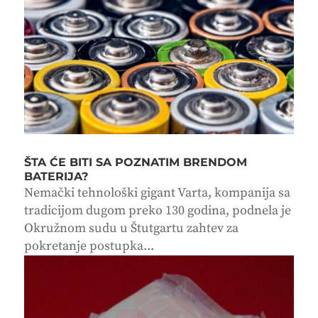
ŠTA ĆE BITI SA POZNATIM BRENDOM
BATERIJA?
Nemački tehnološki gigant Varta, kompanija sa
tradicijom dugom preko 130 godina, podnela je
Okružnom sudu u Štutgartu zahtev za
pokretanje postupka...