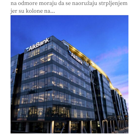
na odmore moraju da se naoružaju strpljenjem
jer su kolone na...