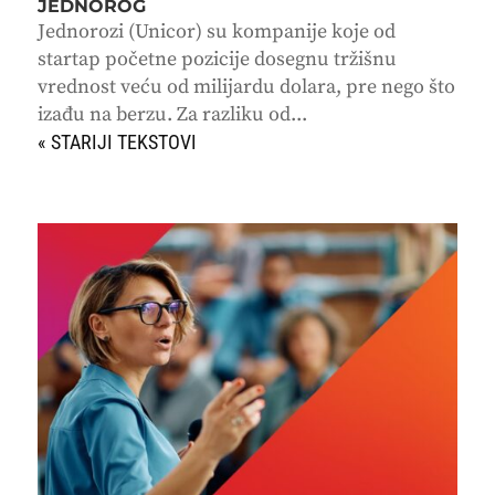
JEDNOROG
Jednorozi (Unicor) su kompanije koje od
startap početne pozicije dosegnu tržišnu
vrednost veću od milijardu dolara, pre nego što
izađu na berzu. Za razliku od...
« STARIJI UNOSI