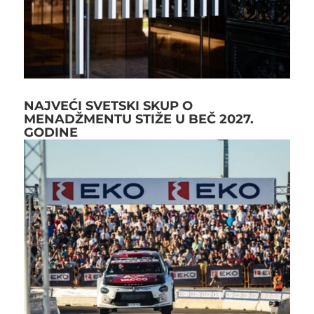
NAJVEĆI SVETSKI SKUP O
MENADŽMENTU STIŽE U BEČ 2027.
GODINE