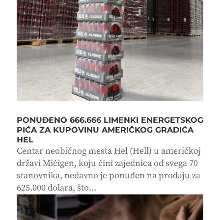
PONUĐENO 666.666 LIMENKI ENERGETSKOG
PIĆA ZA KUPOVINU AMERIČKOG GRADIĆA
HEL
Centar neobičnog mesta Hel (Hell) u američkoj
državi Mičigen, koju čini zajednica od svega 70
stanovnika, nedavno je ponuđen na prodaju za
625.000 dolara, što...