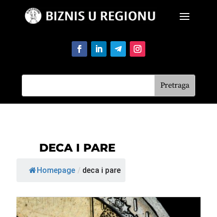
DECA I PARE
Homepage
/
deca i pare