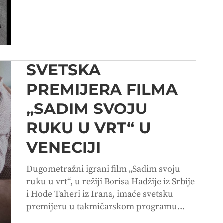
SVETSKA
PREMIJERA FILMA
„SADIM SVOJU
RUKU U VRT“ U
VENECIJI
Dugometražni igrani film „Sadim svoju
ruku u vrt“, u režiji Borisa Hadžije iz Srbije
i Hode Taheri iz Irana, imaće svetsku
premijeru u takmičarskom programu...