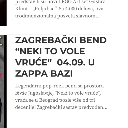
predstavili su novi LEGO Art set Gustav
Klimt – „Poljubac“. Sa 4.000 delova, ova
trodimenzionalna posveta slavnom...
ZAGREBAČKI BEND
“NEKI TO VOLE
VRUĆE” 04.09. U
ZAPPA BAZI
Legendarni pop-rock bend sa prostora
bivše Jugoslavije, “Neki to vole vruće”,
vraća se u Beograd posle više od tri
decenije! Zagrebački sastav predvođen...