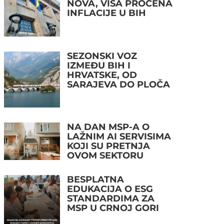
NOVA, VIŠA PROCENA
INFLACIJE U BIH
SEZONSKI VOZ
IZMEĐU BIH I
HRVATSKE, OD
SARAJEVA DO PLOČA
NA DAN MSP-A O
LAŽNIM AI SERVISIMA
KOJI SU PRETNJA
OVOM SEKTORU
BESPLATNA
EDUKACIJA O ESG
STANDARDIMA ZA
MSP U CRNOJ GORI