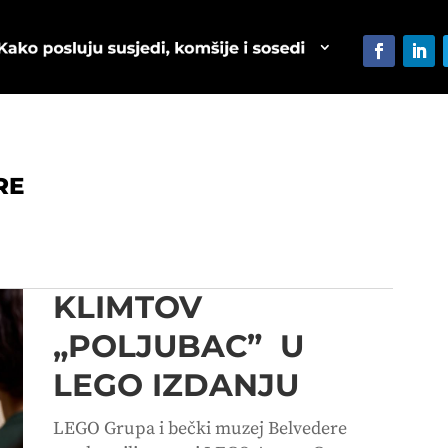
RE
KLIMTOV
„POLJUBAC” U
LEGO IZDANJU
LEGO Grupa i bečki muzej Belvedere