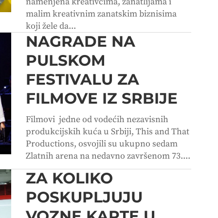
namenjena kreativcima, zanatlijama i
malim kreativnim zanatskim biznisima
koji žele da...
NAGRADE NA
PULSKOM
FESTIVALU ZA
FILMOVE IZ SRBIJE
Filmovi jedne od vodećih nezavisnih
produkcijskih kuća u Srbiji, This and That
Productions, osvojili su ukupno sedam
Zlatnih arena na nedavno završenom 73....
ZA KOLIKO
POSKUPLJUJU
VOZNE KARTE U