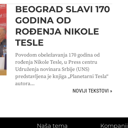
BEOGRAD SLAVI 170
GODINA OD
ROĐENJA NIKOLE
TESLE
Povodom obeležavanja 170 godina od
rođenja Nikole Tesle, u Press centru
Udruženja novinara Srbije (UNS)
predstavljena je knjiga „Planetarni Tesla“
autora...
SLEDEĆI UNOSI »
Naša tema
Kompanij