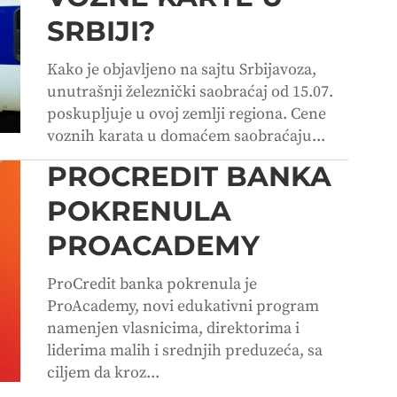
SRBIJI?
Kako je objavljeno na sajtu Srbijavoza,
unutrašnji železnički saobraćaj od 15.07.
poskupljuje u ovoj zemlji regiona. Cene
voznih karata u domaćem saobraćaju...
PROCREDIT BANKA
POKRENULA
PROACADEMY
ProCredit banka pokrenula je
ProAcademy, novi edukativni program
namenjen vlasnicima, direktorima i
liderima malih i srednjih preduzeća, sa
ciljem da kroz...