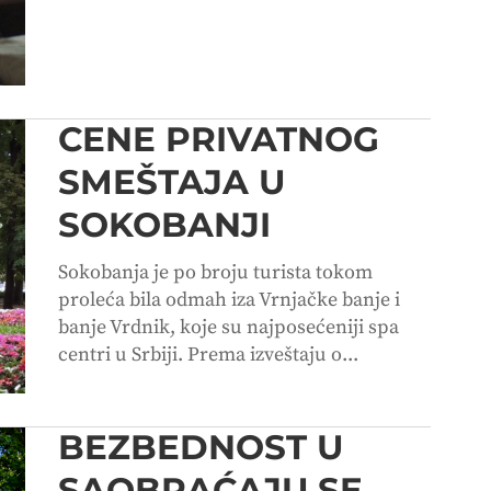
CENE PRIVATNOG
SMEŠTAJA U
SOKOBANJI
Sokobanja je po broju turista tokom
proleća bila odmah iza Vrnjačke banje i
banje Vrdnik, koje su najposećeniji spa
centri u Srbiji. Prema izveštaju o...
BEZBEDNOST U
SAOBRAĆAJU SE