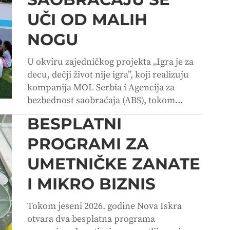
UČI OD MALIH
NOGU
U okviru zajedničkog projekta „Igra je za
decu, dečji život nije igra”, koji realizuju
kompanija MOL Serbia i Agencija za
bezbednost saobraćaja (ABS), tokom...
BESPLATNI
PROGRAMI ZA
UMETNIČKE ZANATE
I MIKRO BIZNIS
Tokom jeseni 2026. godine Nova Iskra
otvara dva besplatna programa