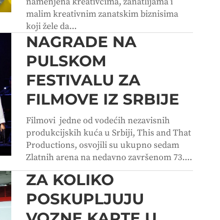
namenjena kreativcima, zanatlijama i
malim kreativnim zanatskim biznisima
koji žele da...
NAGRADE NA
PULSKOM
FESTIVALU ZA
FILMOVE IZ SRBIJE
Filmovi jedne od vodećih nezavisnih
produkcijskih kuća u Srbiji, This and That
Productions, osvojili su ukupno sedam
Zlatnih arena na nedavno završenom 73....
ZA KOLIKO
POSKUPLJUJU
VOZNE KARTE U