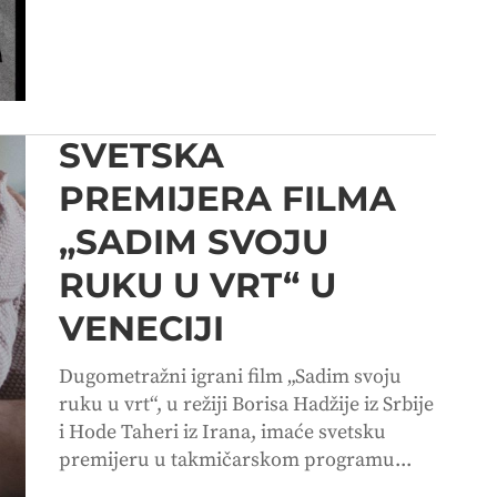
SVETSKA
PREMIJERA FILMA
„SADIM SVOJU
RUKU U VRT“ U
VENECIJI
Dugometražni igrani film „Sadim svoju
ruku u vrt“, u režiji Borisa Hadžije iz Srbije
i Hode Taheri iz Irana, imaće svetsku
premijeru u takmičarskom programu...