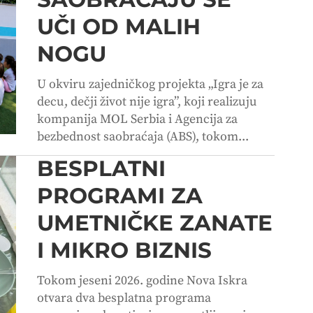
UČI OD MALIH
NOGU
U okviru zajedničkog projekta „Igra je za
decu, dečji život nije igra”, koji realizuju
kompanija MOL Serbia i Agencija za
bezbednost saobraćaja (ABS), tokom...
BESPLATNI
PROGRAMI ZA
UMETNIČKE ZANATE
I MIKRO BIZNIS
Tokom jeseni 2026. godine Nova Iskra
otvara dva besplatna programa