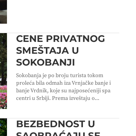
CENE PRIVATNOG
SMEŠTAJA U
SOKOBANJI
Sokobanja je po broju turista tokom
proleća bila odmah iza Vrnjačke banje i
banje Vrdnik, koje su najposećeniji spa
centri u Srbiji. Prema izveštaju o...
BEZBEDNOST U
SAOBRAĆAJU SE