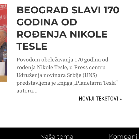
BEOGRAD SLAVI 170
GODINA OD
ROĐENJA NIKOLE
TESLE
Povodom obeležavanja 170 godina od
rođenja Nikole Tesle, u Press centru
Udruženja novinara Srbije (UNS)
predstavljena je knjiga „Planetarni Tesla“
autora...
SLEDEĆI UNOSI »
Naša tema
Kompanij