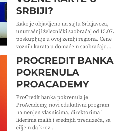
SRBIJI?
Kako je objavljeno na sajtu Srbijavoza,
unutrašnji železnički saobraćaj od 15.07.
poskupljuje u ovoj zemlji regiona. Cene
voznih karata u domaćem saobraćaju...
PROCREDIT BANKA
POKRENULA
PROACADEMY
ProCredit banka pokrenula je
ProAcademy, novi edukativni program
namenjen vlasnicima, direktorima i
liderima malih i srednjih preduzeća, sa
ciljem da kroz...