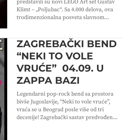
predstavili su novi LEGO Art set Gustav
Klimt – „Poljubac“. Sa 4.000 delova, ova
trodimenzionalna posveta slavnom...
ZAGREBAČKI BEND
“NEKI TO VOLE
VRUĆE” 04.09. U
ZAPPA BAZI
Legendarni pop-rock bend sa prostora
bivše Jugoslavije, “Neki to vole vruće”,
vraća se u Beograd posle više od tri
decenije! Zagrebački sastav predvođen...