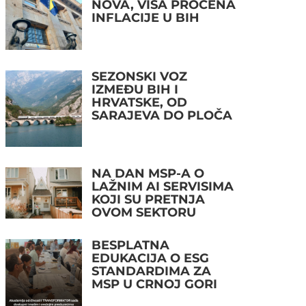
NOVA, VIŠA PROCENA
INFLACIJE U BIH
SEZONSKI VOZ
IZMEĐU BIH I
HRVATSKE, OD
SARAJEVA DO PLOČA
NA DAN MSP-A O
LAŽNIM AI SERVISIMA
KOJI SU PRETNJA
OVOM SEKTORU
BESPLATNA
EDUKACIJA O ESG
STANDARDIMA ZA
MSP U CRNOJ GORI