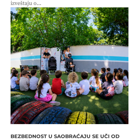
izveštaju o...
BEZBEDNOST U SAOBRAĆAJU SE UČI OD