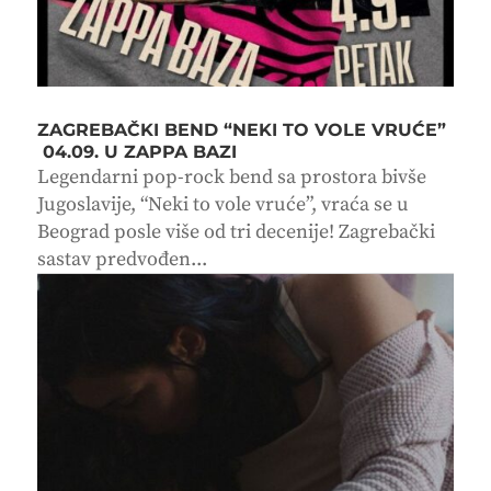
ZAGREBAČKI BEND “NEKI TO VOLE VRUĆE”
04.09. U ZAPPA BAZI
Legendarni pop-rock bend sa prostora bivše
Jugoslavije, “Neki to vole vruće”, vraća se u
Beograd posle više od tri decenije! Zagrebački
sastav predvođen...