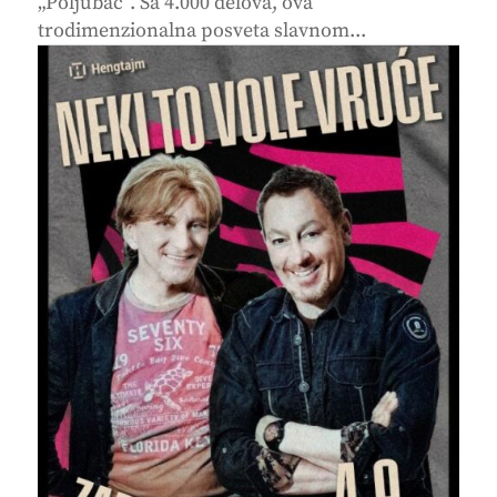
„Poljubac“. Sa 4.000 delova, ova
trodimenzionalna posveta slavnom...