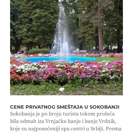
CENE PRIVATNOG SMEŠTAJA U SOKOBANJI
Sokobanja je po broju turista tokom proleća
bila odmah iza Vrnjačke banje i banje Vrdnik,
koje su najposećeniji spa centri u Srbiji. Prema