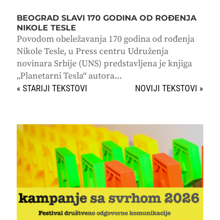
BEOGRAD SLAVI 170 GODINA OD ROĐENJA
NIKOLE TESLE
Povodom obeležavanja 170 godina od rođenja
Nikole Tesle, u Press centru Udruženja
novinara Srbije (UNS) predstavljena je knjiga
„Planetarni Tesla“ autora...
« STARIJI UNOSI
SLEDEĆI UNOSI »