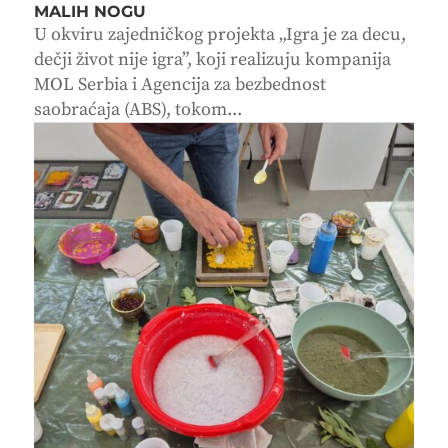
MALIH NOGU
U okviru zajedničkog projekta „Igra je za decu,
dečji život nije igra”, koji realizuju kompanija
MOL Serbia i Agencija za bezbednost
saobraćaja (ABS), tokom...