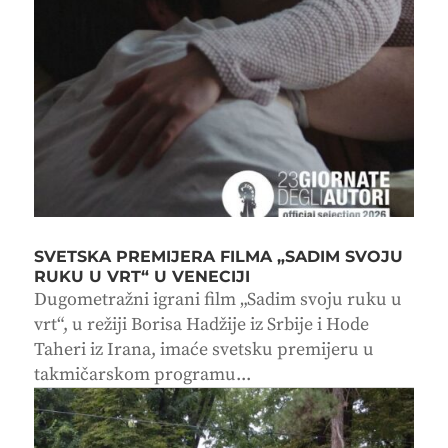
SVETSKA PREMIJERA FILMA „SADIM SVOJU
RUKU U VRT“ U VENECIJI
Dugometražni igrani film „Sadim svoju ruku u
vrt“, u režiji Borisa Hadžije iz Srbije i Hode
Taheri iz Irana, imaće svetsku premijeru u
takmičarskom programu...