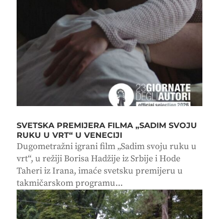
SVETSKA PREMIJERA FILMA „SADIM SVOJU
RUKU U VRT“ U VENECIJI
Dugometražni igrani film „Sadim svoju ruku u
vrt“, u režiji Borisa Hadžije iz Srbije i Hode
Taheri iz Irana, imaće svetsku premijeru u
takmičarskom programu...