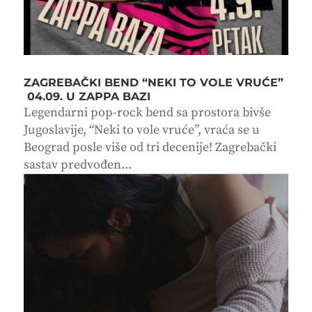
ZAGREBAČKI BEND “NEKI TO VOLE VRUĆE”
04.09. U ZAPPA BAZI
Legendarni pop-rock bend sa prostora bivše
Jugoslavije, “Neki to vole vruće”, vraća se u
Beograd posle više od tri decenije! Zagrebački
sastav predvođen...