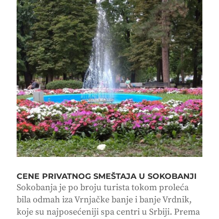
CENE PRIVATNOG SMEŠTAJA U SOKOBANJI
Sokobanja je po broju turista tokom proleća
bila odmah iza Vrnjačke banje i banje Vrdnik,
koje su najposećeniji spa centri u Srbiji. Prema