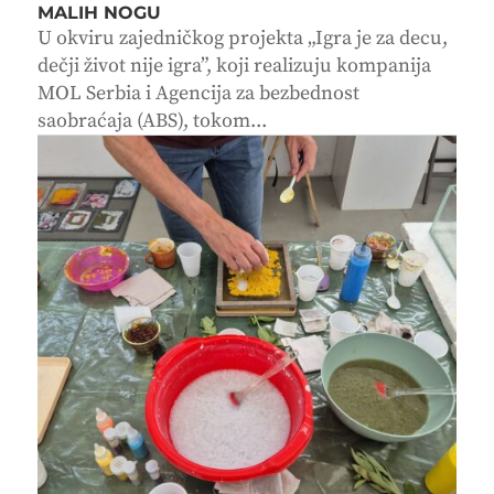
MALIH NOGU
U okviru zajedničkog projekta „Igra je za decu,
dečji život nije igra”, koji realizuju kompanija
MOL Serbia i Agencija za bezbednost
saobraćaja (ABS), tokom...