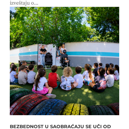
izveštaju o...
BEZBEDNOST U SAOBRAĆAJU SE UČI OD