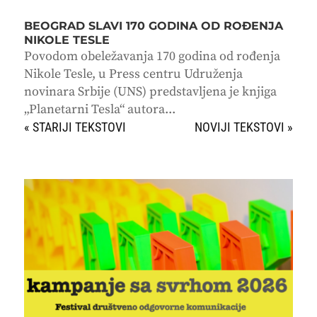
BEOGRAD SLAVI 170 GODINA OD ROĐENJA
NIKOLE TESLE
Povodom obeležavanja 170 godina od rođenja
Nikole Tesle, u Press centru Udruženja
novinara Srbije (UNS) predstavljena je knjiga
„Planetarni Tesla“ autora...
« STARIJI UNOSI
SLEDEĆI UNOSI »