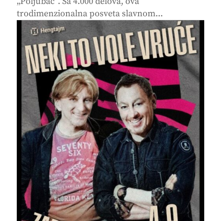
„Poljubac“. Sa 4.000 delova, ova
trodimenzionalna posveta slavnom...