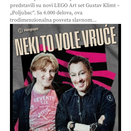
predstavili su novi LEGO Art set Gustav Klimt –
„Poljubac“. Sa 4.000 delova, ova
trodimenzionalna posveta slavnom...