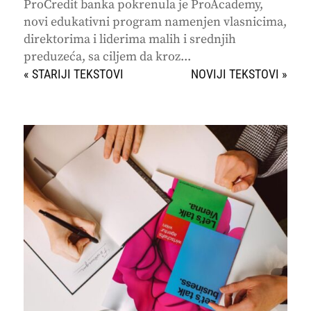
ProCredit banka pokrenula je ProAcademy,
novi edukativni program namenjen vlasnicima,
direktorima i liderima malih i srednjih
preduzeća, sa ciljem da kroz...
« STARIJI UNOSI
SLEDEĆI UNOSI »