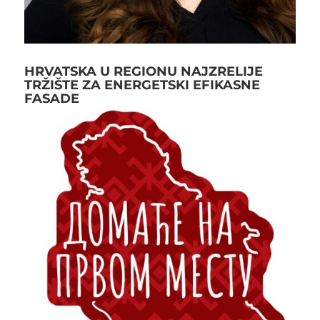
HRVATSKA U REGIONU NAJZRELIJE
TRŽIŠTE ZA ENERGETSKI EFIKASNE
FASADE