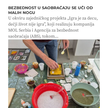
BEZBEDNOST U SAOBRAĆAJU SE UČI OD
MALIH NOGU
U okviru zajedničkog projekta „Igra je za decu,
dečji život nije igra”, koji realizuju kompanija
MOL Serbia i Agencija za bezbednost
saobraćaja (ABS), tokom...