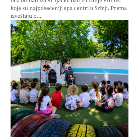
bila odmah iza Vrnjačke banje i banje Vrdnik,
koje su najposećeniji spa centri u Srbiji. Prema
izveštaju o...