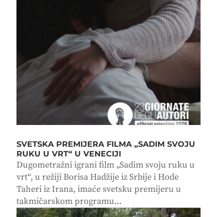
SVETSKA PREMIJERA FILMA „SADIM SVOJU
RUKU U VRT“ U VENECIJI
Dugometražni igrani film „Sadim svoju ruku u
vrt“, u režiji Borisa Hadžije iz Srbije i Hode
Taheri iz Irana, imaće svetsku premijeru u
takmičarskom programu...