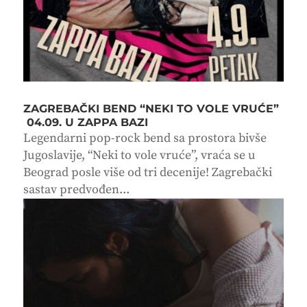
ZAGREBAČKI BEND “NEKI TO VOLE VRUĆE”
04.09. U ZAPPA BAZI
Legendarni pop-rock bend sa prostora bivše
Jugoslavije, “Neki to vole vruće”, vraća se u
Beograd posle više od tri decenije! Zagrebački
sastav predvođen...