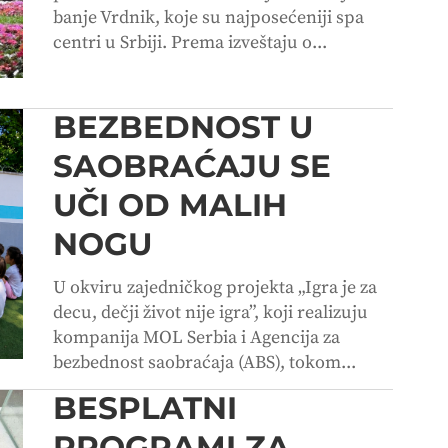
banje Vrdnik, koje su najposećeniji spa
centri u Srbiji. Prema izveštaju o...
BEZBEDNOST U
SAOBRAĆAJU SE
UČI OD MALIH
NOGU
U okviru zajedničkog projekta „Igra je za
decu, dečji život nije igra”, koji realizuju
kompanija MOL Serbia i Agencija za
bezbednost saobraćaja (ABS), tokom...
BESPLATNI
PROGRAMI ZA