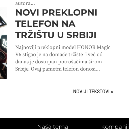
autora...
NOVI PREKLOPNI
TELEFON NA
TRŽIŠTU U SRBIJI
Najnoviji preklopni model HONOR Magic
V6 stigao je na domaće tržište i već od
danas je dostupan potrošačima širom
Srbije. Ovaj pametni telefon donosi...
SLEDEĆI UNOSI »
Naša tema
Kompanij