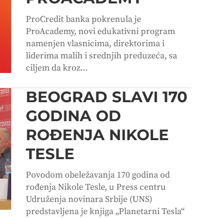
ProCredit banka pokrenula je
ProAcademy, novi edukativni program
namenjen vlasnicima, direktorima i
liderima malih i srednjih preduzeća, sa
ciljem da kroz...
BEOGRAD SLAVI 170
GODINA OD
ROĐENJA NIKOLE
TESLE
Povodom obeležavanja 170 godina od
rođenja Nikole Tesle, u Press centru
Udruženja novinara Srbije (UNS)
predstavljena je knjiga „Planetarni Tesla“