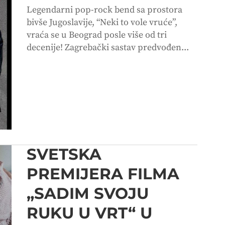
Legendarni pop-rock bend sa prostora
bivše Jugoslavije, “Neki to vole vruće”,
vraća se u Beograd posle više od tri
decenije! Zagrebački sastav predvođen...
SVETSKA
PREMIJERA FILMA
„SADIM SVOJU
RUKU U VRT“ U