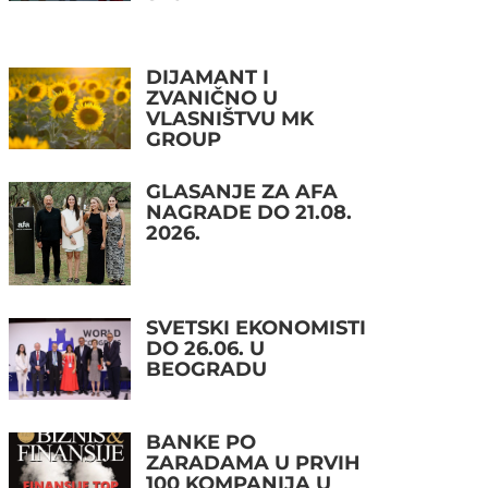
DIJAMANT I
ZVANIČNO U
VLASNIŠTVU MK
GROUP
GLASANJE ZA AFA
NAGRADE DO 21.08.
2026.
SVETSKI EKONOMISTI
DO 26.06. U
BEOGRADU
BANKE PO
ZARADAMA U PRVIH
100 KOMPANIJA U