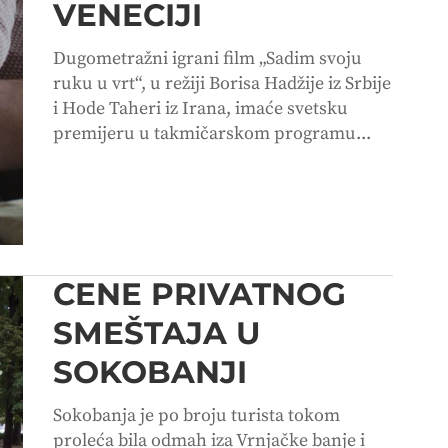
VENECIJI
Dugometražni igrani film „Sadim svoju
ruku u vrt“, u režiji Borisa Hadžije iz Srbije
i Hode Taheri iz Irana, imaće svetsku
premijeru u takmičarskom programu...
CENE PRIVATNOG
SMEŠTAJA U
SOKOBANJI
Sokobanja je po broju turista tokom
proleća bila odmah iza Vrnjačke banje i