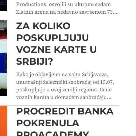
Productions, osvojili su ukupno sedam
Zlatnih arena na nedavno završenom 73....
ZA KOLIKO
POSKUPLJUJU
VOZNE KARTE U
SRBIJI?
Kako je objavljeno na sajtu Srbijavoza,
unutrašnji železnički saobraćaj od 15.07.
poskupljuje u ovoj zemlji regiona. Cene
voznih karata u domaćem saobraćaju...
PROCREDIT BANKA
POKRENULA
PROACADEMY