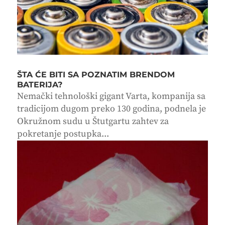
ŠTA ĆE BITI SA POZNATIM BRENDOM
BATERIJA?
Nemački tehnološki gigant Varta, kompanija sa
tradicijom dugom preko 130 godina, podnela je
Okružnom sudu u Štutgartu zahtev za
pokretanje postupka...