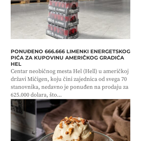
PONUĐENO 666.666 LIMENKI ENERGETSKOG
PIĆA ZA KUPOVINU AMERIČKOG GRADIĆA
HEL
Centar neobičnog mesta Hel (Hell) u američkoj
državi Mičigen, koju čini zajednica od svega 70
stanovnika, nedavno je ponuđen na prodaju za
625.000 dolara, što...