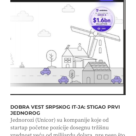
DOBRA VEST SRPSKOG IT-JA: STIGAO PRVI
JEDNOROG
Jednorozi (Unicor) su kompanije koje od
startap početne pozicije dosegnu tržišnu
vrednost veću od milijardu dolara, pre nego što