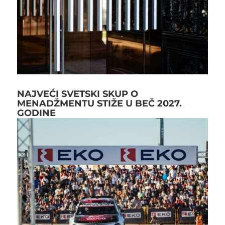
NAJVEĆI SVETSKI SKUP O
MENADŽMENTU STIŽE U BEČ 2027.
GODINE