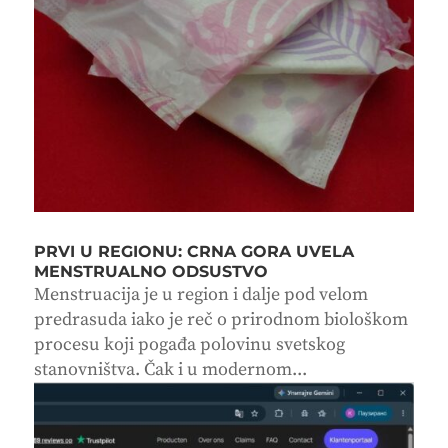
PRVI U REGIONU: CRNA GORA UVELA
MENSTRUALNO ODSUSTVO
Menstruacija je u region i dalje pod velom
predrasuda iako je reč o prirodnom biološkom
procesu koji pogađa polovinu svetskog
stanovništva. Čak i u modernom...