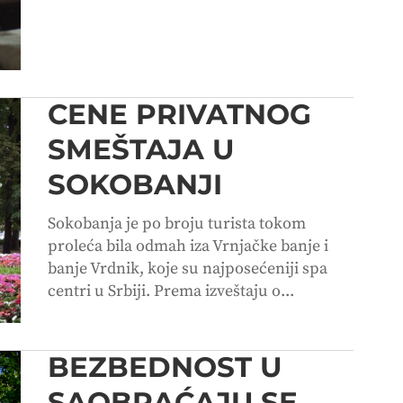
CENE PRIVATNOG
SMEŠTAJA U
SOKOBANJI
Sokobanja je po broju turista tokom
proleća bila odmah iza Vrnjačke banje i
banje Vrdnik, koje su najposećeniji spa
centri u Srbiji. Prema izveštaju o...
BEZBEDNOST U
SAOBRAĆAJU SE