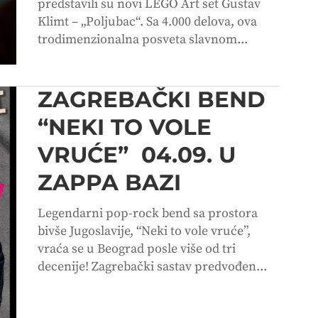
predstavili su novi LEGO Art set Gustav
Klimt – „Poljubac“. Sa 4.000 delova, ova
trodimenzionalna posveta slavnom...
ZAGREBAČKI BEND
“NEKI TO VOLE
VRUĆE” 04.09. U
ZAPPA BAZI
Legendarni pop-rock bend sa prostora
bivše Jugoslavije, “Neki to vole vruće”,
vraća se u Beograd posle više od tri
decenije! Zagrebački sastav predvođen...