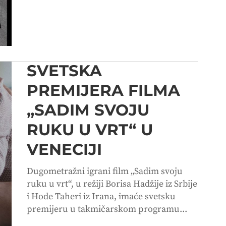
SVETSKA
PREMIJERA FILMA
„SADIM SVOJU
RUKU U VRT“ U
VENECIJI
Dugometražni igrani film „Sadim svoju
ruku u vrt“, u režiji Borisa Hadžije iz Srbije
i Hode Taheri iz Irana, imaće svetsku
premijeru u takmičarskom programu...