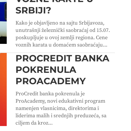
SRBIJI?
Kako je objavljeno na sajtu Srbijavoza,
unutrašnji železnički saobraćaj od 15.07.
poskupljuje u ovoj zemlji regiona. Cene
voznih karata u domaćem saobraćaju...
PROCREDIT BANKA
POKRENULA
PROACADEMY
ProCredit banka pokrenula je
ProAcademy, novi edukativni program
namenjen vlasnicima, direktorima i
liderima malih i srednjih preduzeća, sa
ciljem da kroz...