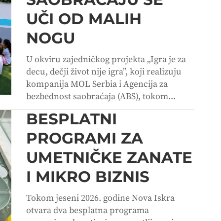
UČI OD MALIH
NOGU
U okviru zajedničkog projekta „Igra je za
decu, dečji život nije igra”, koji realizuju
kompanija MOL Serbia i Agencija za
bezbednost saobraćaja (ABS), tokom...
BESPLATNI
PROGRAMI ZA
UMETNIČKE ZANATE
I MIKRO BIZNIS
Tokom jeseni 2026. godine Nova Iskra
otvara dva besplatna programa