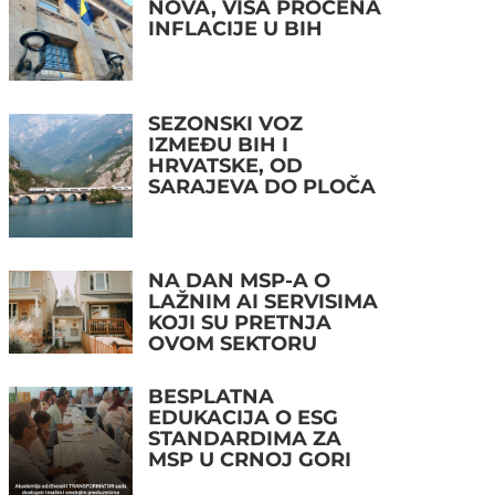
NOVA, VIŠA PROCENA
INFLACIJE U BIH
SEZONSKI VOZ
IZMEĐU BIH I
HRVATSKE, OD
SARAJEVA DO PLOČA
NA DAN MSP-A O
LAŽNIM AI SERVISIMA
KOJI SU PRETNJA
OVOM SEKTORU
BESPLATNA
EDUKACIJA O ESG
STANDARDIMA ZA
MSP U CRNOJ GORI