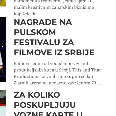
namenjena kreativcima, zanatlijama i
malim kreativnim zanatskim biznisima
koji žele da...
NAGRADE NA
PULSKOM
FESTIVALU ZA
FILMOVE IZ SRBIJE
Filmovi jedne od vodećih nezavisnih
produkcijskih kuća u Srbiji, This and That
Productions, osvojili su ukupno sedam
Zlatnih arena na nedavno završenom 73....
ZA KOLIKO
POSKUPLJUJU
VOZNE KARTE U