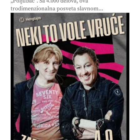
„Poljubac“. Sa 4.000 delova, ova
trodimenzionalna posveta slavnom...