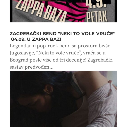
ZAGREBAČKI BEND “NEKI TO VOLE VRUĆE”
04.09. U ZAPPA BAZI
Legendarni pop-rock bend sa prostora bivše
Jugoslavije, “Neki to vole vruće”, vraća se u
Beograd posle više od tri decenije! Zagrebački
sastav predvođen...