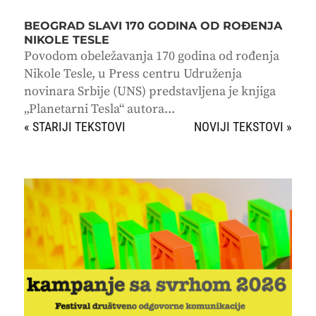
BEOGRAD SLAVI 170 GODINA OD ROĐENJA
NIKOLE TESLE
Povodom obeležavanja 170 godina od rođenja
Nikole Tesle, u Press centru Udruženja
novinara Srbije (UNS) predstavljena je knjiga
„Planetarni Tesla“ autora...
« STARIJI UNOSI
SLEDEĆI UNOSI »