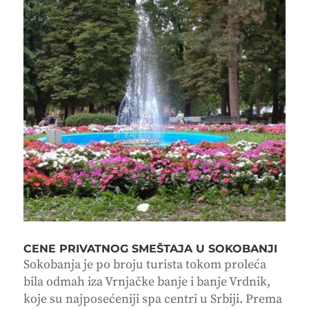
CENE PRIVATNOG SMEŠTAJA U SOKOBANJI
Sokobanja je po broju turista tokom proleća
bila odmah iza Vrnjačke banje i banje Vrdnik,
koje su najposećeniji spa centri u Srbiji. Prema