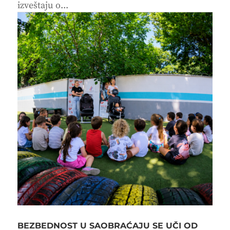
izveštaju o...
BEZBEDNOST U SAOBRAĆAJU SE UČI OD