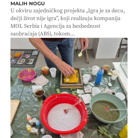
MALIH NOGU
U okviru zajedničkog projekta „Igra je za decu,
dečji život nije igra”, koji realizuju kompanija
MOL Serbia i Agencija za bezbednost
saobraćaja (ABS), tokom...