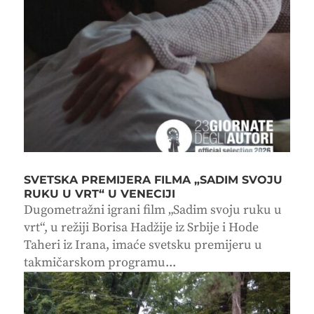
SVETSKA PREMIJERA FILMA „SADIM SVOJU
RUKU U VRT“ U VENECIJI
Dugometražni igrani film „Sadim svoju ruku u
vrt“, u režiji Borisa Hadžije iz Srbije i Hode
Taheri iz Irana, imaće svetsku premijeru u
takmičarskom programu...