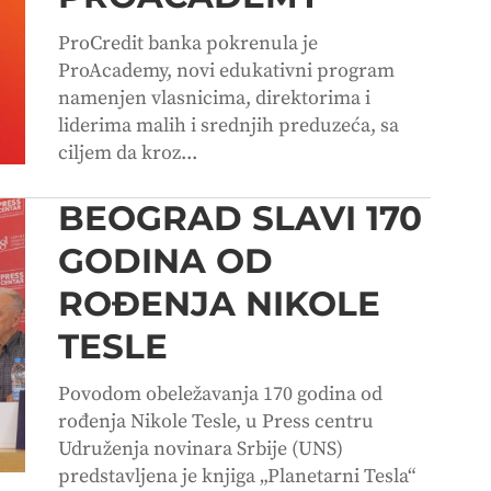
ProCredit banka pokrenula je
ProAcademy, novi edukativni program
namenjen vlasnicima, direktorima i
liderima malih i srednjih preduzeća, sa
ciljem da kroz...
BEOGRAD SLAVI 170
GODINA OD
ROĐENJA NIKOLE
TESLE
Povodom obeležavanja 170 godina od
rođenja Nikole Tesle, u Press centru
Udruženja novinara Srbije (UNS)
predstavljena je knjiga „Planetarni Tesla“