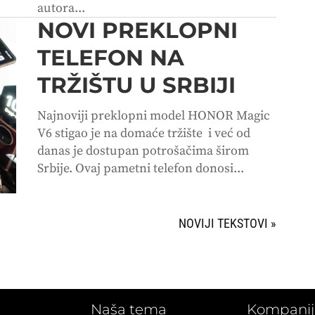
autora...
NOVI PREKLOPNI
TELEFON NA
TRŽIŠTU U SRBIJI
Najnoviji preklopni model HONOR Magic
V6 stigao je na domaće tržište i već od
danas je dostupan potrošačima širom
Srbije. Ovaj pametni telefon donosi...
SLEDEĆI UNOSI »
Naša tema
Kompanij