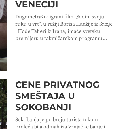
VENECIJI
Dugometražni igrani film „Sadim svoju
ruku u vrt“, u režiji Borisa Hadžije iz Srbije
i Hode Taheri iz Irana, imaće svetsku
premijeru u takmičarskom programu...
CENE PRIVATNOG
SMEŠTAJA U
SOKOBANJI
Sokobanja je po broju turista tokom
proleća bila odmah iza Vrnjačke banje i