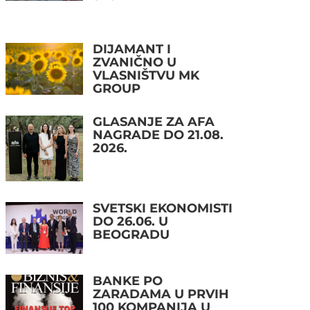
DIJAMANT I
ZVANIČNO U
VLASNIŠTVU MK
GROUP
GLASANJE ZA AFA
NAGRADE DO 21.08.
2026.
SVETSKI EKONOMISTI
DO 26.06. U
BEOGRADU
BANKE PO
ZARADAMA U PRVIH
100 KOMPANIJA U