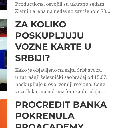
Productions, osvojili su ukupno sedam
Zlatnih arena na nedavno završenom 73....
ZA KOLIKO
POSKUPLJUJU
VOZNE KARTE U
SRBIJI?
Kako je objavljeno na sajtu Srbijavoza,
unutrašnji železnički saobraćaj od 15.07.
poskupljuje u ovoj zemlji regiona. Cene
voznih karata u domaćem saobraćaju...
PROCREDIT BANKA
POKRENULA
PROACADEMY