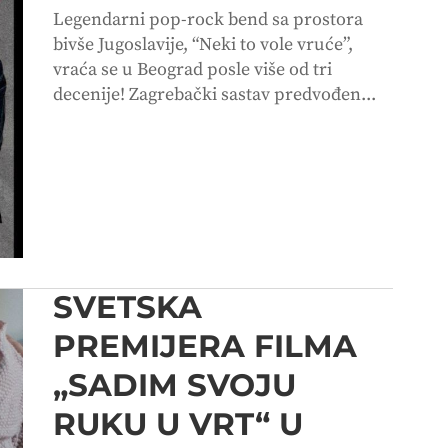
Legendarni pop-rock bend sa prostora
bivše Jugoslavije, “Neki to vole vruće”,
vraća se u Beograd posle više od tri
decenije! Zagrebački sastav predvođen...
SVETSKA
PREMIJERA FILMA
„SADIM SVOJU
RUKU U VRT“ U