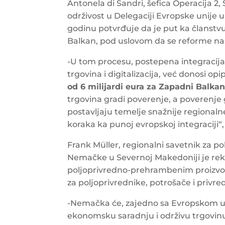
Antonela di Sandri, šefica Operacija 2
održivost u Delegaciji Evropske unije u 
godinu potvrđuje da je put ka članstvu
Balkan, pod uslovom da se reforme nas
-U tom procesu, postepena integracija
trgovina i digitalizacija, već donosi opi
od 6 milijardi eura za Zapadni Balka
trgovina gradi poverenje, a poverenje
postavljaju temelje snažnije regionaln
koraka ka punoj evropskoj integraciji“, 
Frank Müller, regionalni savetnik za p
Nemačke u Severnoj Makedoniji je rekao
poljoprivredno-prehrambenim proizvodi
za poljoprivrednike, potrošače i privr
-Nemačka će, zajedno sa Evropskom un
ekonomsku saradnju i održivu trgovi