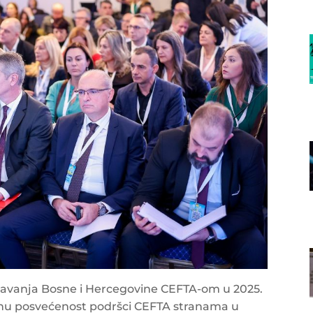
davanja Bosne i Hercegovine CEFTA-om u 2025.
ažnu posvećenost podršci CEFTA stranama u