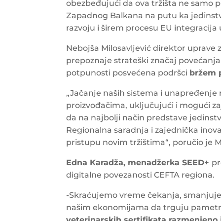
obezbeđujući da ova tržišta ne samo po
Zapadnog Balkana na putu ka jedinstv
razvoju i širem procesu EU integracija 
Nebojša Milosavljević direktor uprave za
prepoznaje strateški značaj povećanja 
potpunosti posvećena podršci
bržem p
„Jačanje naših sistema i unapređenje
proizvođačima, uključujući i mogući zaj
da na najbolji način predstave jedinst
Regionalna saradnja i zajednička inova
pristupu novim tržištima“, poručio je Mi
Edna Karadža, menadžerka SEED+
pr
digitalne povezanosti CEFTA regiona.
-Skraćujemo vreme čekanja, smanjuj
našim ekonomijama da trguju pametni
veterinarskih sertifikata razmenje