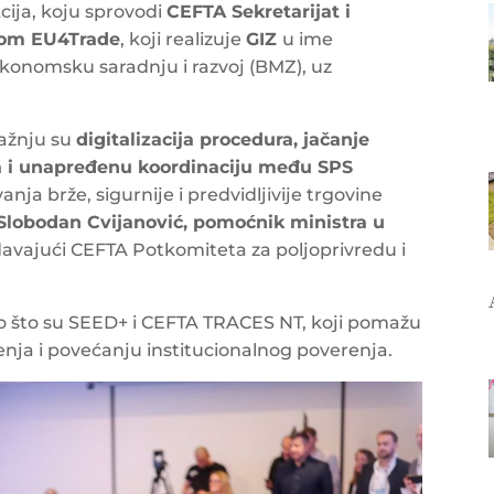
cija, koju sprovodi
CEFTA Sekretarijat i
tom EU4Trade
, koji realizuje
GIZ
u ime
onomsku saradnju i razvoj (BMZ), uz
ažnju su
digitalizacija procedura, jačanje
ka i unapređenu koordinaciju među SPS
nja brže, sigurnije i predvidljivije trgovine
Slobodan Cvijanović, pomoćnik ministra u
davajući CEFTA Potkomiteta za poljoprivredu i
kao što su SEED+ i CEFTA TRACES NT, koji pomažu
nja i povećanju institucionalnog poverenja.