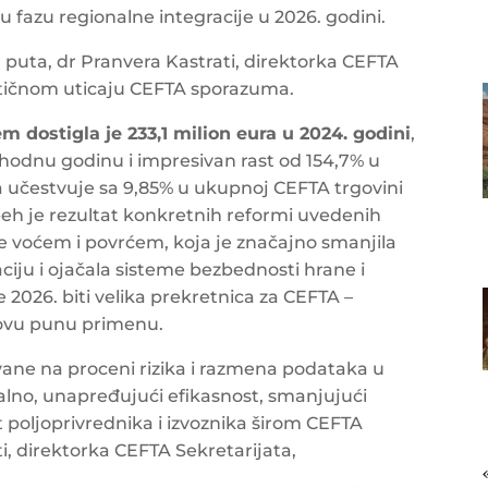
u fazu regionalne integracije u 2026. godini.
 puta, dr Pranvera Kastrati, direktorka CEFTA
aktičnom uticaju CEFTA sporazuma.
 dostigla je 233,1 milion eura u 2024. godini
,
thodnu godinu i impresivan rast od 154,7% u
 učestvuje sa 9,85% u ukupnoj CEFTA trgovini
eh je rezultat konkretnih reformi uvedenih
 voćem i povrćem, koja je značajno smanjila
ciju i ojačala sisteme bezbednosti hrane i
će 2026. biti velika prekretnica za CEFTA –
hovu punu primenu.
ovane na proceni rizika i razmena podataka u
no, unapređujući efikasnost, smanjujući
 poljoprivrednika i izvoznika širom CEFTA
ti, direktorka CEFTA Sekretarijata,