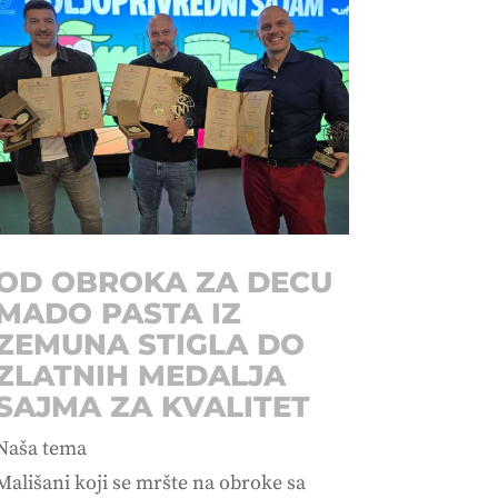
OD OBROKA ZA DECU
MADO PASTA IZ
ZEMUNA STIGLA DO
ZLATNIH MEDALJA
SAJMA ZA KVALITET
Naša tema
Mališani koji se mršte na obroke sa