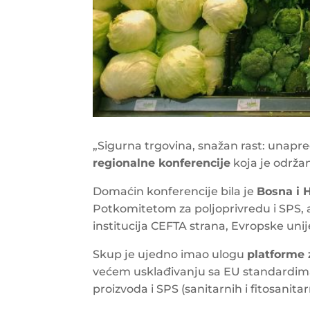
„Sigurna trgovina, snažan rast: unapr
regionalne konferencije
koja je održa
Domaćin konferencije bila je
Bosna i 
Potkomitetom za poljoprivredu i SPS, 
institucija CEFTA strana, Evropske uni
Skup je ujedno imao ulogu
platforme 
većem usklađivanju sa EU standardim
proizvoda i SPS (sanitarnih i fitosanita