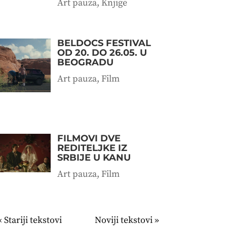
Art pauza
,
Knjige
BELDOCS FESTIVAL
OD 20. DO 26.05. U
BEOGRADU
Art pauza
,
Film
FILMOVI DVE
REDITELJKE IZ
SRBIJE U KANU
Art pauza
,
Film
« Stariji unosi
Sledeći unosi »