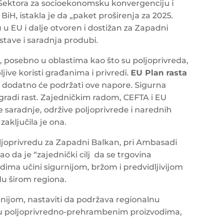
, Sektora za socioekonomsku konvergenciju i
BiH, istakla je da „paket proširenja za 2025.
 u EU i dalje otvoren i dostižan za Zapadni
tave i saradnja produbi.
, posebno u oblastima kao što su poljoprivreda,
pljive koristi građanima i privredi.
EU Plan rasta
n
dodatno će podržati ove napore. Sigurna
 gradi rast. Zajedničkim radom, CEFTA i EU
e saradnje, održive poljoprivrede i narednih
zaključila je ona.
oljoprivredu za Zapadni Balkan, pri Ambasadi
 da je “zajednički cilj da se trgovina
ma učini sigurnijom, bržom i predvidljivijom
edu širom regiona.
ijom, nastaviti da podržava regionalnu
nu poljoprivredno-prehrambenim proizvodima,