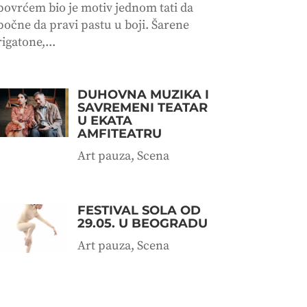
povrćem bio je motiv jednom tati da
počne da pravi pastu u boji. Šarene
rigatone,...
DUHOVNA MUZIKA I
SAVREMENI TEATAR
U EKATA
AMFITEATRU
Art pauza
,
Scena
FESTIVAL SOLA OD
29.05. U BEOGRADU
Art pauza
,
Scena