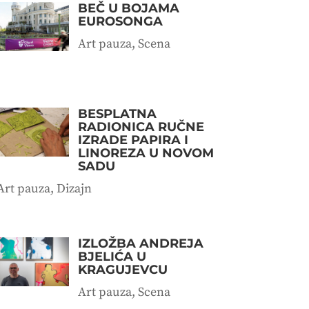
BEČ U BOJAMA
EUROSONGA
Art pauza
,
Scena
BESPLATNA
RADIONICA RUČNE
IZRADE PAPIRA I
LINOREZA U NOVOM
SADU
Art pauza
,
Dizajn
IZLOŽBA ANDREJA
BJELIĆA U
KRAGUJEVCU
Art pauza
,
Scena