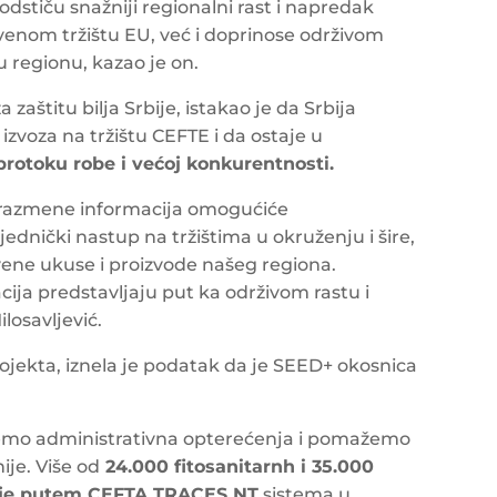
dstiču snažniji regionalni rast i napredak
enom tržištu EU, već i doprinose održivom
u regionu, kazao je on.
 zaštitu bilja Srbije, istakao je da Srbija
izvoza na tržištu CEFTE i da ostaje u
rotoku robe i većoj konkurentnosti.
 razmene informacija omogućiće
ednički nastup na tržištima u okruženju i šire,
vene ukuse i proizvode našeg regiona.
cija predstavljaju put ka održivom rastu i
losavljević.
ojekta, iznela je podatak da je SEED+ okosnica
emo administrativna opterećenja i pomažemo
je. Više od
24.000 fitosanitarnh i 35.000
no je putem CEFTA TRACES NT
sistema u