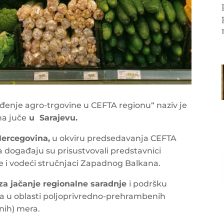
eđenje agro-trgovine u CEFTA regionu“ naziv je
na juče
u Sarajevu.
Hercegovina,
u okviru predsedavanja CEFTA
a događaju su prisustvovali predstavnici
je i vodeći stručnjaci Zapadnog Balkana.
za jačanje regionalne saradnje
i podršku
a u oblasti poljoprivredno-prehrambenih
rnih) mera.