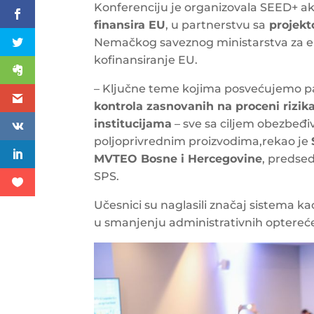
Konferenciju je organizovala SEED+ ak
finansira EU
, u partnerstvu sa
projek
Nemačkog saveznog ministarstva za ek
kofinansiranje EU.
– Ključne teme kojima posvećujemo p
kontrola zasnovanih na proceni rizi
institucijama
– sve sa ciljem obezbeđiva
poljoprivrednim proizvodima,rekao je
MVTEO Bosne i Hercegovine
, predse
SPS.
Učesnici su naglasili značaj sistema 
u smanjenju administrativnih optereće