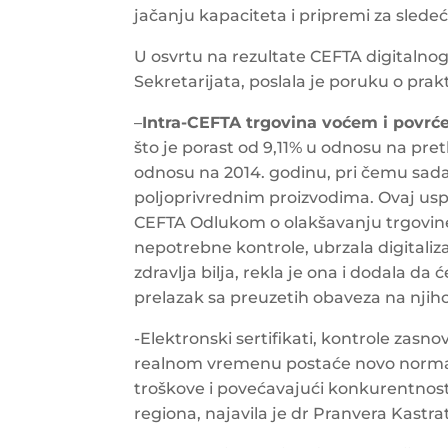
jačanju kapaciteta i pripremi za sledeć
U osvrtu na rezultate CEFTA digitalnog
Sekretarijata, poslala je poruku o pr
–
Intra-CEFTA trgovina voćem i povrćem
što je porast od 9,11% u odnosu na pre
odnosu na 2014. godinu, pri čemu sada
poljoprivrednim proizvodima. Ovaj usp
CEFTA Odlukom o olakšavanju trgovine
nepotrebne kontrole, ubrzala digitaliza
zdravlja bilja, rekla je ona i dodala da 
prelazak sa preuzetih obaveza na nji
-Elektronski sertifikati, kontrole zasn
realnom vremenu postaće novo normal
troškove i povećavajući konkurentnost
regiona, najavila je dr Pranvera Kastra