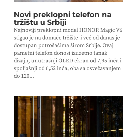
Novi preklopni telefon na
tržištu u Srbiji
Najnoviji preklopni model HONOR Magic V6
stigao je na domaće tržište i već od danas je
dostupan potrošačima širom Srbije. Ovaj
pametni telefon donosi izuzetno tanak
dizajn, unutrašnji OLED ekran od 7,95 inča i
spoljašnji od 6,52 inča, oba sa osvežavanjem
do 120...