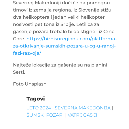
Severnoj Makedoniji doći će da pomognu
timovi iz zemalja regiona. Iz Slovenije stižu
dva helikoptera i jedan veliki helikopter
nosivosti pet tona iz Srbije. Letilica za
gašenje požara trebalo bi da stigne i iz Crne
Gore.
https://biznisuregionu.com/platforma-
za-otkrivanje-sumskih-pozara-u-cg-u-ranoj-
fazi-razvoja/
Najteže lokacije za gašenje su na planini
Serti.
Foto Unsplash
Tagovi
LETO 2024
|
SEVERNA MAKEDONIJA
|
ŠUMSKI POŽARI
|
VATROGASCI