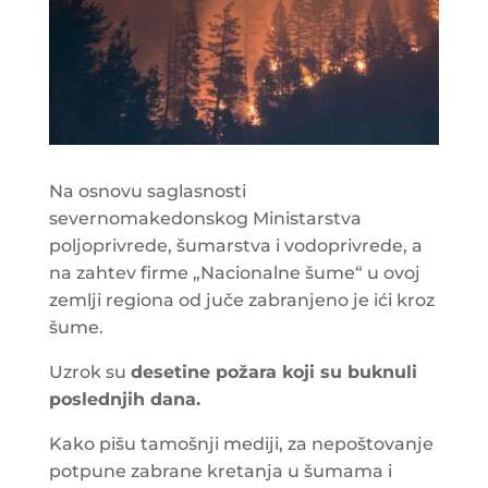
Na osnovu saglasnosti
severnomakedonskog Ministarstva
poljoprivrede, šumarstva i vodoprivrede, a
na zahtev firme „Nacionalne šume“ u ovoj
zemlji regiona od juče zabranjeno je ići kroz
šume.
Uzrok su
desetine požara koji su buknuli
poslednjih dana.
Kako pišu tamošnji mediji, za nepoštovanje
potpune zabrane kretanja u šumama i