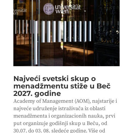
Najveći svetski skup o
menadžmentu stiže u Beč
2027. godine
Academy of Management (AOM), najstarije i
najveće udruženje istraživača iz oblasti
menadžmenta i organizacionih nauka, prvi
put organizuje godišnji skup u Beču, od
30.07. do 03. 08. sledeće godine. Više od