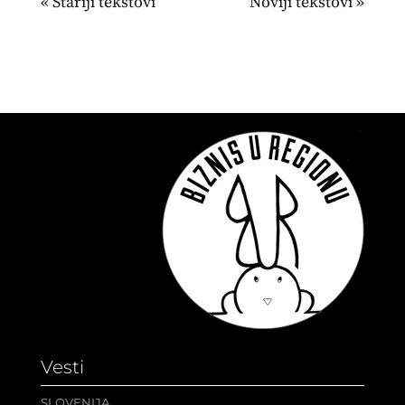
« Stariji unosi
Sledeći unosi »
Vesti
SLOVENIJA