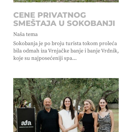
CENE PRIVATNOG
SMEŠTAJA U SOKOBANJI
Naša tema
Sokobanja je po broju turista tokom proleća
bila odmah iza Vrnjačke banje i banje Vrdnik,
koje su najposećeniji spa...