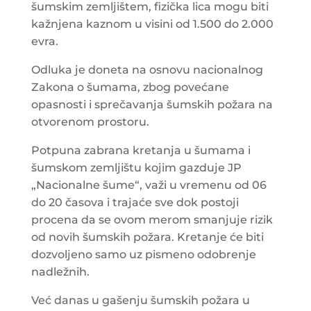
šumskim zemljištem, fizička lica mogu biti
kažnjena kaznom u visini od 1.500 do 2.000
evra.
Odluka je doneta na osnovu nacionalnog
Zakona o šumama, zbog povećane
opasnosti i sprečavanja šumskih požara na
otvorenom prostoru.
Potpuna zabrana kretanja u šumama i
šumskom zemljištu kojim gazduje JP
„Nacionalne šume“, važi u vremenu od 06
do 20 časova i trajaće sve dok postoji
procena da se ovom merom smanjuje rizik
od novih šumskih požara. Kretanje će biti
dozvoljeno samo uz pismeno odobrenje
nadležnih.
Već danas u gašenju šumskih požara u