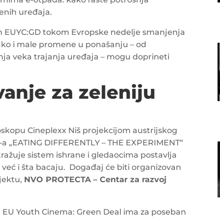
čenih uređaja.
am EUYC:GD tokom Evropske nedelje smanjenja
kako i male promene u ponašanju – od
ja veka trajanja uređaja – mogu doprineti
anje za zeleniju
 bioskopu Cineplexx Niš projekcijom austrijskog
i-a „EATING DIFFERENTLY – THE EXPERIMENT“
stražuje sistem ishrane i gledaocima postavlja
 već i šta bacaju. Događaj će biti organizovan
jektu,
NVO PROTECTA – Centar za razvoj
am EU Youth Cinema: Green Deal ima za poseban