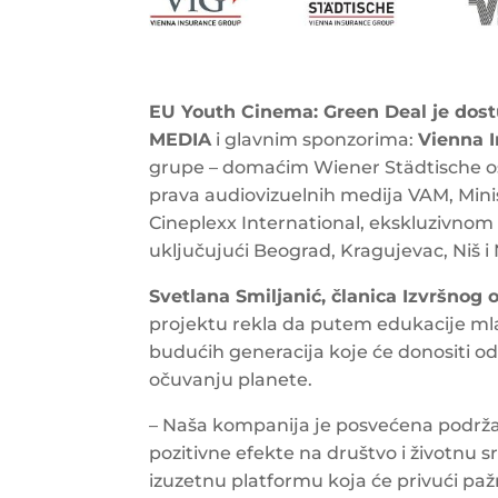
EU Youth Cinema: Green Deal je dost
MEDIA
i glavnim sponzorima:
Vienna 
grupe – domaćim Wiener Städtische os
prava audiovizuelnih medija VAM, Mini
Cineplexx International, ekskluzivnom
uključujući Beograd, Kragujevac, Niš i 
Svetlana Smiljanić, članica Izvršnog
projektu rekla da putem edukacije ml
budućih generacija koje će donositi o
očuvanju planete.
– Naša kompanija je posvećena podrža
pozitivne efekte na društvo i životnu 
izuzetnu platformu koja će privući pažn