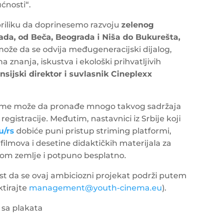
ćnosti“.
priliku da doprinesemo razvoju
zelenog
ada, od Beča, Beograda i Niša do Bukurešta,
može da se odvija međugeneracijski dijalog,
 znanja, iskustva i ekološki prihvatljivih
nsijski direktor i suvlasnik Cineplexx
 teme može da pronađe mnogo takvog sadržaja
z registracije. Međutim, nastavnici iz Srbije koji
u/rs
dobiće puni pristup striming platformi,
filmova i desetine didaktičkih materijala za
irom zemlje i potpuno besplatno.
t da se ovaj ambiciozni projekat podrži putem
ktirajte
management@youth-cinema.eu
).
 sa plakata