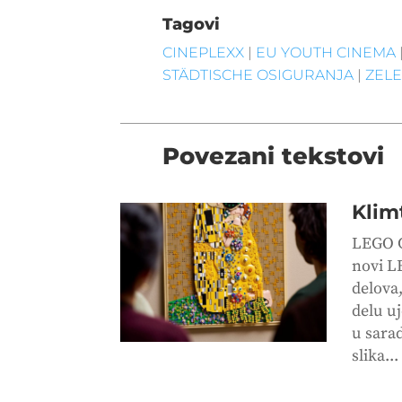
Tagovi
CINEPLEXX
|
EU YOUTH CINEMA
STÄDTISCHE OSIGURANJA
|
ZEL
Povezani tekstovi
Klim
LEGO G
novi L
delova
delu uj
u sara
slika...