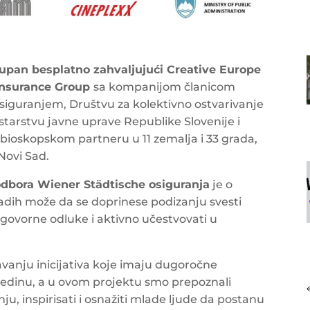
upan besplatno zahvaljujući Creative Europe
Insurance Group
sa kompanijom članicom
iguranjem, Društvu za kolektivno ostvarivanje
starstvu javne uprave Republike Slovenije i
 bioskopskom partneru u 11 zemalja i 33 grada,
Novi Sad.
 odbora Wiener Städtische osiguranja
je o
adih može da se doprinese podizanju svesti
dgovorne odluke i aktivno učestvovati u
vanju inicijativa koje imaju dugoročne
sredinu, a u ovom projektu smo prepoznali
ju, inspirisati i osnažiti mlade ljude da postanu