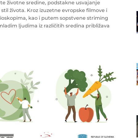
ite životne sredine, podstakne usvajanje
ji stil života. Kroz izuzetne evropske filmove i
bioskopima, kao i putem sopstvene striming
ladim ljudima iz različitih sredina približava