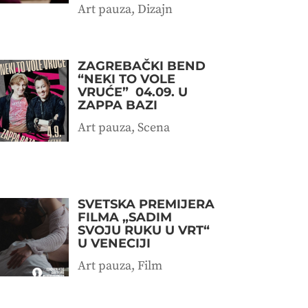
Art pauza
,
Dizajn
ZAGREBAČKI BEND
“NEKI TO VOLE
VRUĆE” 04.09. U
ZAPPA BAZI
Art pauza
,
Scena
SVETSKA PREMIJERA
FILMA „SADIM
SVOJU RUKU U VRT“
U VENECIJI
Art pauza
,
Film