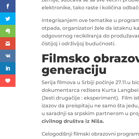
elektronike, tako raste i količina odba
Integrisanjem ove tematike u progr
otpada, organizatori žele da istaknu 
odgovornog recikliranja do produžavan
čistijoj i održivijoj budućnosti.
Filmsko obrazov
generaciju
Serija filmova u Srbiji počinje 27.11.u
dokumentarca režisera Kurta Langbe
(Jesti drugačije : eksperiment). Film i
izazov da preispitaju ne samo šta jedu,
u saradnji sa srpskim partnerom u pro
civilnog društva iz Niša.
Celogodišnji filmski obrazovni progr