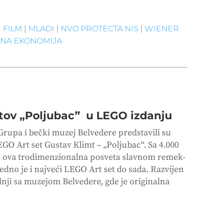
|
FILM
|
MLADI
|
NVO PROTECTA NIS
|
WIENER
ENA EKONOMIJA
tov „Poljubac” u LEGO izdanju
rupa i bečki muzej Belvedere predstavili su
EGO Art set Gustav Klimt – „Poljubac“. Sa 4.000
, ova trodimenzionalna posveta slavnom remek-
edno je i najveći LEGO Art set do sada. Razvijen
dnji sa muzejom Belvedere, gde je originalna