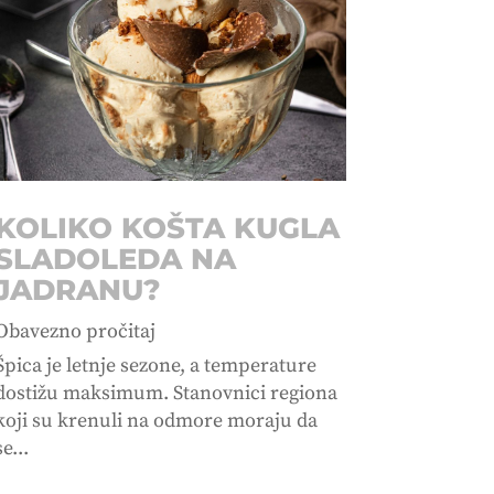
KOLIKO KOŠTA KUGLA
SLADOLEDA NA
JADRANU?
Obavezno pročitaj
Špica je letnje sezone, a temperature
dostižu maksimum. Stanovnici regiona
koji su krenuli na odmore moraju da
se...