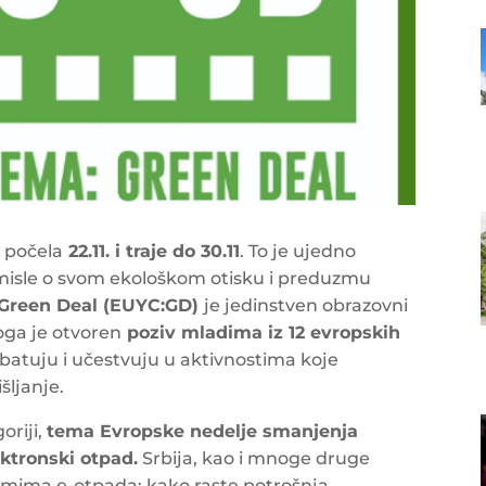
 počela
22.11. i traje do 30.11
. To je ujedno
azmisle o svom ekološkom otisku i preduzmu
 Green Deal (EUYC:GD)
je jedinstven obrazovni
oga je otvoren
poziv mladima iz 12 evropskih
ebatuju i učestvuju u aktivnostima koje
šljanje.
oriji,
tema Evropske nedelje smanjenja
ektronski otpad.
Srbija, kao i mnoge druge
emima e-otpada: kako raste potrošnja