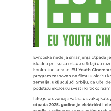
Evropska nedelja smanjenja otpada je
idealna priliku za mlade u Srbiji da r
konkretne korake.
EU Youth Cinema:
program zasnovan na filmu u okviru k
zemalja, uključujući Srbiju
, da uče, d
podstiču ekološku svest i kritičko razmi
Iako je prevencija važna u svakoj kateg
otpada 2025. godine je električni i el
zemlje, suočava se sa sve većim probl