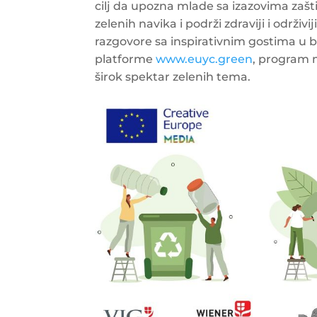
cilj da upozna mlade sa izazovima zašt
zelenih navika i podrži zdraviji i održivi
razgovore sa inspirativnim gostima u 
platforme
www.euyc.green
, program m
širok spektar zelenih tema.