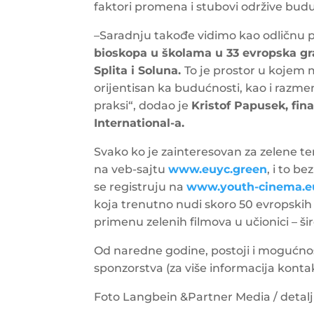
faktori promena i stubovi održive budu
–
Saradnju takođe vidimo kao odličnu 
bioskopa u školama u 33 evropska gr
Splita i Soluna.
To je prostor u kojem 
orijentisan ka budućnosti, kao i razmena
praksi“, dodao je
Kristof Papusek, fina
International-a.
Svako ko je zainteresovan za zelene
na veb-sajtu
www.euyc.green
, i to be
se registruju na
www.youth-cinema.e
koja trenutno nudi skoro 50 evropskih 
primenu zelenih filmova u učionici – š
Od naredne godine, postoji i mogućnos
sponzorstva (za više informacija konta
Foto Langbein &Partner Media / detalj