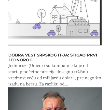
DOBRA VEST SRPSKOG IT-JA: STIGAO PRVI
JEDNOROG
Jednorozi (Unicor) su kompanije koje od
startap početne pozicije dosegnu tržišnu
vrednost veću od milijardu dolara, pre nego što
izađu na berzu. Za razliku od...