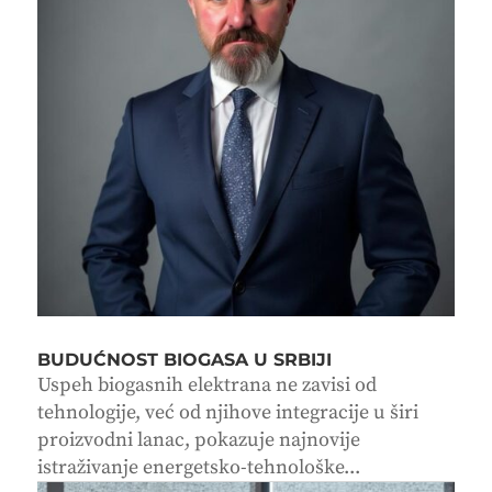
BUDUĆNOST BIOGASA U SRBIJI
Uspeh biogasnih elektrana ne zavisi od
tehnologije, već od njihove integracije u širi
proizvodni lanac, pokazuje najnovije
istraživanje energetsko-tehnološke...