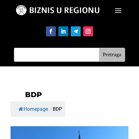
BDP
Homepage
/
BDP