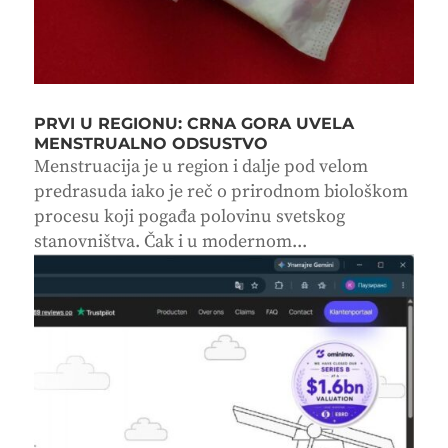
PRVI U REGIONU: CRNA GORA UVELA
MENSTRUALNO ODSUSTVO
Menstruacija je u region i dalje pod velom
predrasuda iako je reč o prirodnom biološkom
procesu koji pogađa polovinu svetskog
stanovništva. Čak i u modernom...