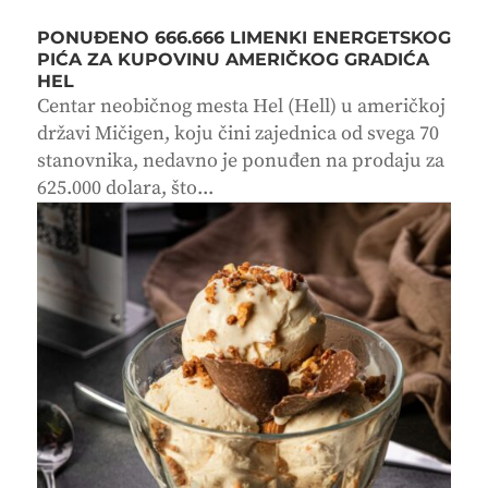
PONUĐENO 666.666 LIMENKI ENERGETSKOG
PIĆA ZA KUPOVINU AMERIČKOG GRADIĆA
HEL
Centar neobičnog mesta Hel (Hell) u američkoj
državi Mičigen, koju čini zajednica od svega 70
stanovnika, nedavno je ponuđen na prodaju za
625.000 dolara, što...