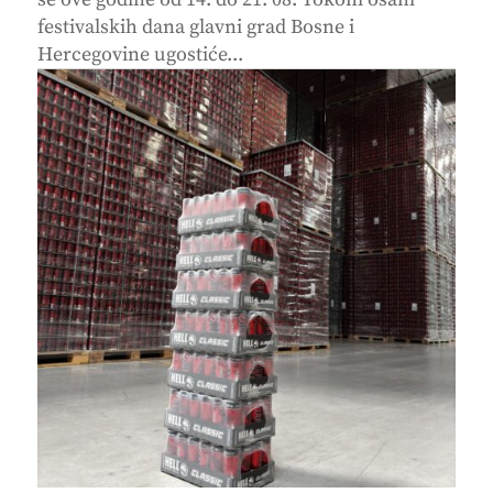
festivalskih dana glavni grad Bosne i
Hercegovine ugostiće...