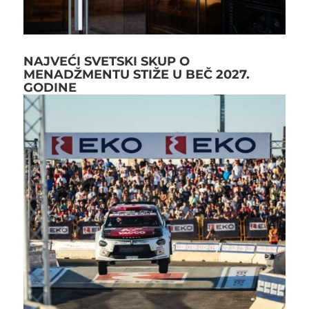
NAJVEĆI SVETSKI SKUP O
MENADŽMENTU STIŽE U BEČ 2027.
GODINE