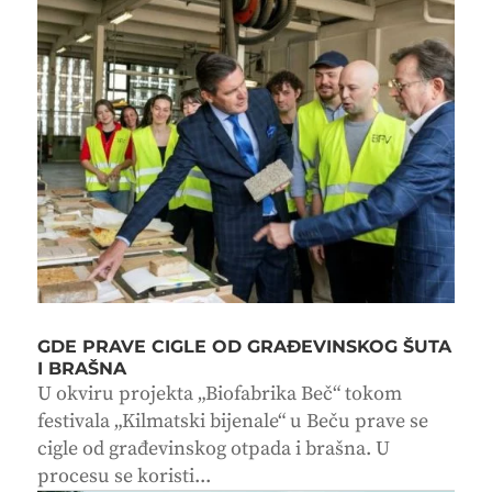
GDE PRAVE CIGLE OD GRAĐEVINSKOG ŠUTA
I BRAŠNA
U okviru projekta „Biofabrika Beč“ tokom
festivala „Kilmatski bijenale“ u Beču prave se
cigle od građevinskog otpada i brašna. U
procesu se koristi...