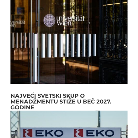
NAJVEĆI SVETSKI SKUP O
MENADŽMENTU STIŽE U BEČ 2027.
GODINE