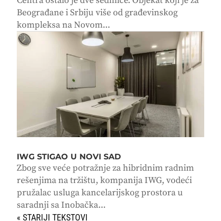
Centra ostalo je dve sedmice. Objekat koji je za
Beograđane i Srbiju više od građevinskog
kompleksa na Novom...
IWG STIGAO U NOVI SAD
Zbog sve veće potražnje za hibridnim radnim
rešenjima na tržištu, kompanija IWG, vodeći
pružalac usluga kancelarijskog prostora u
saradnji sa Inobačka...
« STARIJI UNOSI