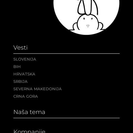
Vesti
SLOVENIJA
BIH
HRVATSKA
SRBIJA
SEVERNA MAKEDONIJA
CRNA GORA
Naša tema
Kompanije