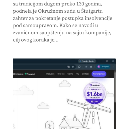
sa tradicijom dugom preko 130 godina,
podnela je Okružnom sudu u Štutgartu
zahtev za pokretanje postupka insolvencije
pod samoupravom. Kako se navodi u
zvaničnom saopštenju na sajtu kompanije,
cilj ovog koraka je...