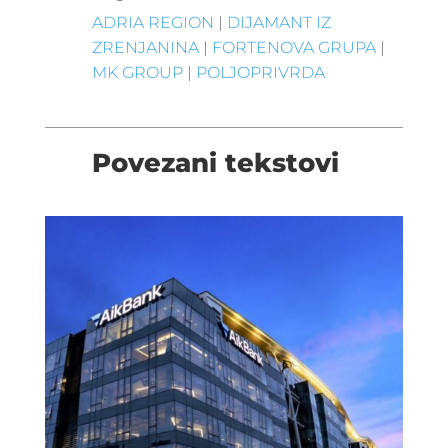
ADRIA REGION
|
DIJAMANT IZ
ZRENJANINA
|
FORTENOVA GRUPA
|
MK GROUP
|
POLJOPRIVRDA
Povezani tekstovi