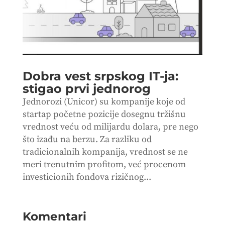
Dobra vest srpskog IT-ja:
stigao prvi jednorog
Jednorozi (Unicor) su kompanije koje od
startap početne pozicije dosegnu tržišnu
vrednost veću od milijardu dolara, pre nego
što izađu na berzu. Za razliku od
tradicionalnih kompanija, vrednost se ne
meri trenutnim profitom, već procenom
investicionih fondova rizičnog...
Komentari