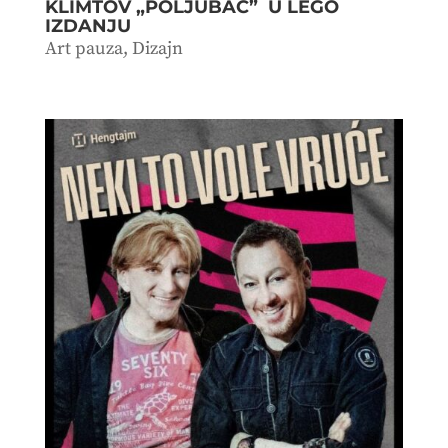
KLIMTOV „POLJUBAC” U LEGO
IZDANJU
Art pauza
,
Dizajn