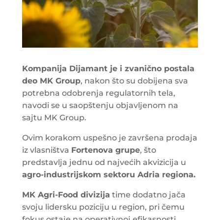
Kompanija Dijamant je i zvanično postala
deo MK Group
, nakon što su dobijena sva
potrebna odobrenja regulatornih tela,
navodi se u saopštenju objavljenom na
sajtu MK Group.
Ovim korakom uspešno je završena prodaja
iz vlasništva
Fortenova grupe
, što
predstavlja jednu od najvećih akvizicija u
agro-industrijskom sektoru Adria regiona.
MK Agri-Food divizija
time dodatno jača
svoju lidersku poziciju u region, pri čemu
fokus ostaje na operativnoj efikasnosti,