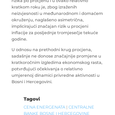
rizika po procjenu i u ovako relativno
kratkom roku je, zbog izraženih
neizvjesnosti u međunarodnom i domaćem
okruženju, naglašeno asimetrična,
implicirajući značajan rizik u procjeni
inflacije za posljednje tromjesečje tekuće
godine.
U odnosu na prethodni krug procjena,
sadašnje ne donose značajnije promjene u
kratkoročnim izgledima ekonomskog rasta,
potvrđujući očekivanja o relativno
umjerenoj dinamici privredne aktivnosti u
Bosni i Hercegovini.
Tagovi
CENA ENERGENATA
|
CENTRALNE
BANKE BOSNE I HERCEGOVINE