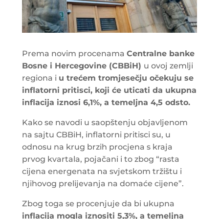
Prema novim procenama
Centralne banke
Bosne i Hercegovine (CBBiH)
u ovoj zemlji
regiona i
u trećem tromjesečju očekuju se
inflatorni pritisci, koji će uticati da ukupna
inflacija iznosi 6,1%, a temeljna 4,5 odsto.
Kako se navodi u saopštenju objavljenom
na sajtu CBBiH, inflatorni pritisci su, u
odnosu na krug brzih procjena s kraja
prvog kvartala, pojačani i to zbog “rasta
cijena energenata na svjetskom tržištu i
njihovog prelijevanja na domaće cijene”.
Zbog toga se procenjuje da bi ukupna
inflacija mogla iznositi 5,3%, a temeljna