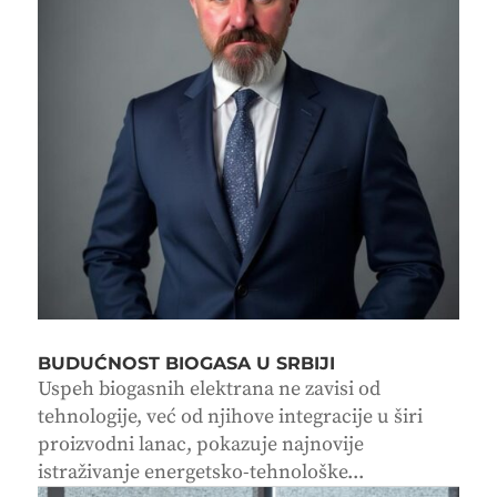
BUDUĆNOST BIOGASA U SRBIJI
Uspeh biogasnih elektrana ne zavisi od
tehnologije, već od njihove integracije u širi
proizvodni lanac, pokazuje najnovije
istraživanje energetsko-tehnološke...