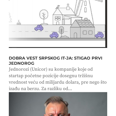
DOBRA VEST SRPSKOG IT-JA: STIGAO PRVI
JEDNOROG
Jednorozi (Unicor) su kompanije koje od
startap početne pozicije dosegnu tržišnu
vrednost veću od milijardu dolara, pre nego što
izađu na berzu. Za razliku od...