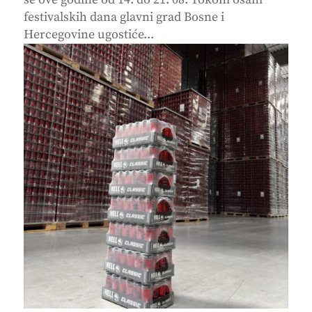
festivalskih dana glavni grad Bosne i
Hercegovine ugostiće...