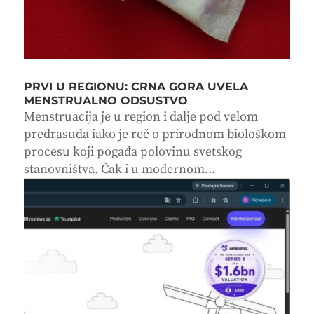
PRVI U REGIONU: CRNA GORA UVELA
MENSTRUALNO ODSUSTVO
Menstruacija je u region i dalje pod velom
predrasuda iako je reč o prirodnom biološkom
procesu koji pogađa polovinu svetskog
stanovništva. Čak i u modernom...