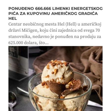
PONUĐENO 666.666 LIMENKI ENERGETSKOG
PIĆA ZA KUPOVINU AMERIČKOG GRADIĆA
HEL
Centar neobičnog mesta Hel (Hell) u američkoj
državi Mičigen, koju čini zajednica od svega 70
stanovnika, nedavno je ponuđen na prodaju za
625.000 dolara, što...