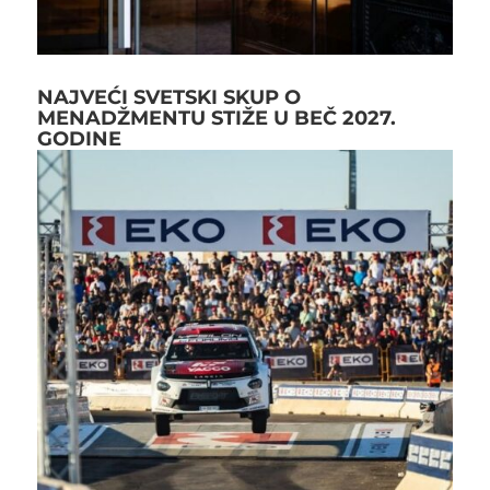
NAJVEĆI SVETSKI SKUP O
MENADŽMENTU STIŽE U BEČ 2027.
GODINE