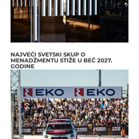
NAJVEĆI SVETSKI SKUP O
MENADŽMENTU STIŽE U BEČ 2027.
GODINE