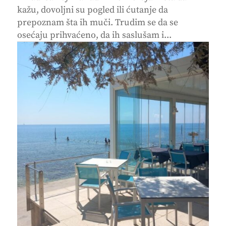
kažu, dovoljni su pogled ili ćutanje da
prepoznam šta ih muči. Trudim se da se
osećaju prihvaćeno, da ih saslušam i...