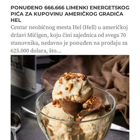
PONUĐENO 666.666 LIMENKI ENERGETSKOG
PIĆA ZA KUPOVINU AMERIČKOG GRADIĆA
HEL
Centar neobičnog mesta Hel (Hell) u američkoj
državi Mičigen, koju čini zajednica od svega 70
stanovnika, nedavno je ponuđen na prodaju za
625.000 dolara, što...