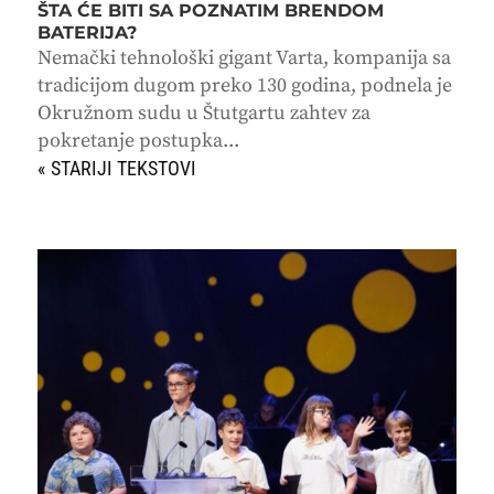
ŠTA ĆE BITI SA POZNATIM BRENDOM
BATERIJA?
Nemački tehnološki gigant Varta, kompanija sa
tradicijom dugom preko 130 godina, podnela je
Okružnom sudu u Štutgartu zahtev za
pokretanje postupka...
« STARIJI UNOSI