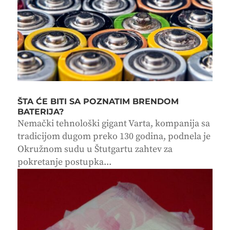
ŠTA ĆE BITI SA POZNATIM BRENDOM
BATERIJA?
Nemački tehnološki gigant Varta, kompanija sa
tradicijom dugom preko 130 godina, podnela je
Okružnom sudu u Štutgartu zahtev za
pokretanje postupka...