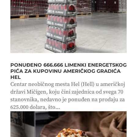
PONUĐENO 666.666 LIMENKI ENERGETSKOG
PIĆA ZA KUPOVINU AMERIČKOG GRADIĆA
HEL
Centar neobičnog mesta Hel (Hell) u američkoj
državi Mičigen, koju čini zajednica od svega 70
stanovnika, nedavno je ponuđen na prodaju za
625.000 dolara, što...