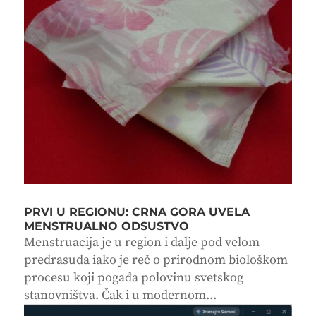
PRVI U REGIONU: CRNA GORA UVELA
MENSTRUALNO ODSUSTVO
Menstruacija je u region i dalje pod velom
predrasuda iako je reč o prirodnom biološkom
procesu koji pogađa polovinu svetskog
stanovništva. Čak i u modernom...