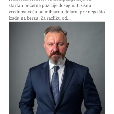
startap početne pozicije dosegnu tržišnu
vrednost veću od milijardu dolara, pre nego što
izađu na berzu. Za razliku od...