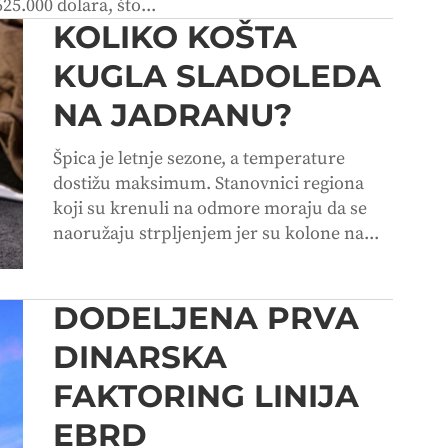
25.000 dolara, što...
KOLIKO KOŠTA
KUGLA SLADOLEDA
NA JADRANU?
Špica je letnje sezone, a temperature
dostižu maksimum. Stanovnici regiona
koji su krenuli na odmore moraju da se
naoružaju strpljenjem jer su kolone na...
DODELJENA PRVA
DINARSKA
FAKTORING LINIJA
EBRD