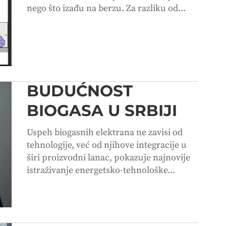
nego što izađu na berzu. Za razliku od...
BUDUĆNOST
BIOGASA U SRBIJI
Uspeh biogasnih elektrana ne zavisi od
tehnologije, već od njihove integracije u
širi proizvodni lanac, pokazuje najnovije
istraživanje energetsko-tehnološke...