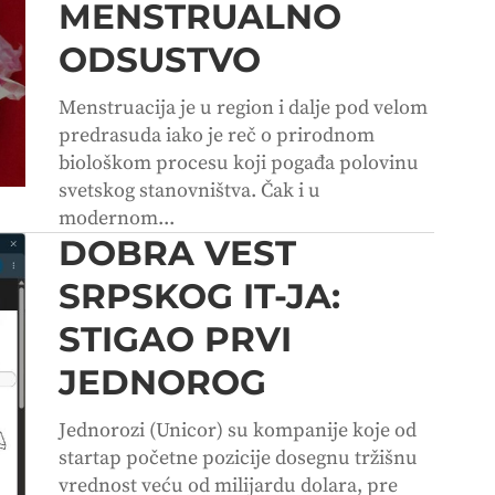
MENSTRUALNO
ODSUSTVO
Menstruacija je u region i dalje pod velom
predrasuda iako je reč o prirodnom
biološkom procesu koji pogađa polovinu
svetskog stanovništva. Čak i u
modernom...
DOBRA VEST
SRPSKOG IT-JA:
STIGAO PRVI
JEDNOROG
Jednorozi (Unicor) su kompanije koje od
startap početne pozicije dosegnu tržišnu
vrednost veću od milijardu dolara, pre