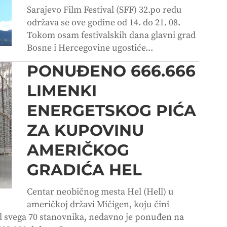
Sarajevo Film Festival (SFF) 32.po redu
održava se ove godine od 14. do 21. 08.
Tokom osam festivalskih dana glavni grad
Bosne i Hercegovine ugostiće...
PONUĐENO 666.666
LIMENKI
ENERGETSKOG PIĆA
ZA KUPOVINU
AMERIČKOG
GRADIĆA HEL
Centar neobičnog mesta Hel (Hell) u
američkoj državi Mičigen, koju čini
d svega 70 stanovnika, nedavno je ponuđen na