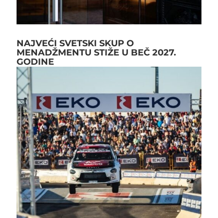
NAJVEĆI SVETSKI SKUP O
MENADŽMENTU STIŽE U BEČ 2027.
GODINE