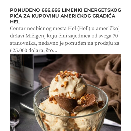
PONUĐENO 666.666 LIMENKI ENERGETSKOG
PIĆA ZA KUPOVINU AMERIČKOG GRADIĆA
HEL
Centar neobičnog mesta Hel (Hell) u američkoj
državi Mičigen, koju čini zajednica od svega 70
stanovnika, nedavno je ponuđen na prodaju za
625.000 dolara, što...