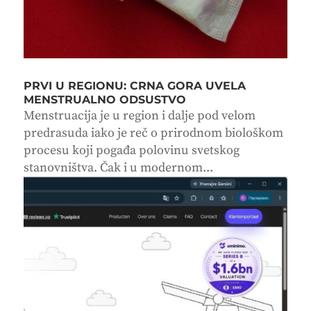
PRVI U REGIONU: CRNA GORA UVELA
MENSTRUALNO ODSUSTVO
Menstruacija je u region i dalje pod velom
predrasuda iako je reč o prirodnom biološkom
procesu koji pogađa polovinu svetskog
stanovništva. Čak i u modernom...