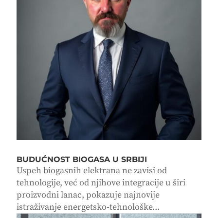
BUDUĆNOST BIOGASA U SRBIJI
Uspeh biogasnih elektrana ne zavisi od
tehnologije, već od njihove integracije u širi
proizvodni lanac, pokazuje najnovije
istraživanje energetsko-tehnološke...