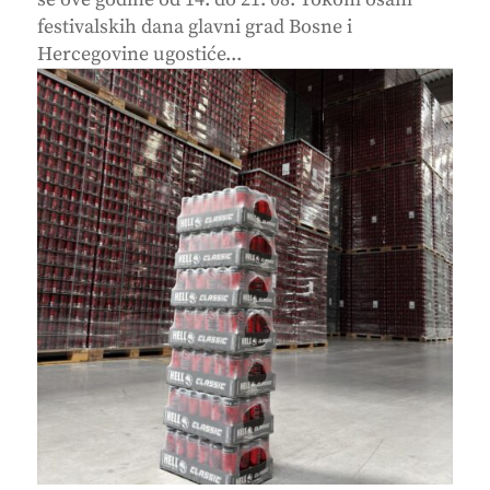
festivalskih dana glavni grad Bosne i
Hercegovine ugostiće...