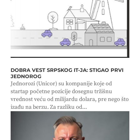
DOBRA VEST SRPSKOG IT-JA: STIGAO PRVI
JEDNOROG
Jednorozi (Unicor) su kompanije koje od
startap početne pozicije dosegnu tržišnu
vrednost veću od milijardu dolara, pre nego što
izađu na berzu. Za razliku od...