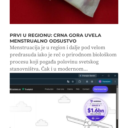
PRVI U REGIONU: CRNA GORA UVELA
MENSTRUALNO ODSUSTVO
Menstruacija je u region i dalje pod velom
predrasuda iako je reč o prirodnom biološkom
procesu koji pogađa polovinu svetskog
stanovništva. Čak i u modernom...