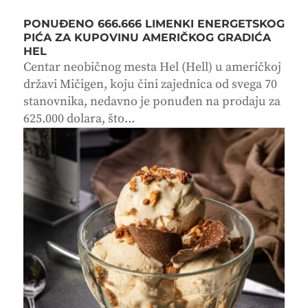
PONUĐENO 666.666 LIMENKI ENERGETSKOG
PIĆA ZA KUPOVINU AMERIČKOG GRADIĆA
HEL
Centar neobičnog mesta Hel (Hell) u američkoj
državi Mičigen, koju čini zajednica od svega 70
stanovnika, nedavno je ponuđen na prodaju za
625.000 dolara, što...