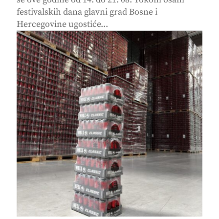
festivalskih dana glavni grad Bosne i
Hercegovine ugostiće...