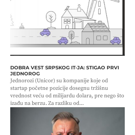
DOBRA VEST SRPSKOG IT-JA: STIGAO PRVI
JEDNOROG
Jednorozi (Unicor) su kompanije koje od
startap početne pozicije dosegnu tržišnu
vrednost veću od milijardu dolara, pre nego što
izađu na berzu. Za razliku od...