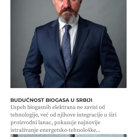
BUDUĆNOST BIOGASA U SRBIJI
Uspeh biogasnih elektrana ne zavisi od
tehnologije, već od njihove integracije u širi
proizvodni lanac, pokazuje najnovije
istraživanje energetsko-tehnološke...