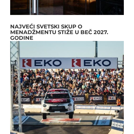
NAJVEĆI SVETSKI SKUP O
MENADŽMENTU STIŽE U BEČ 2027.
GODINE