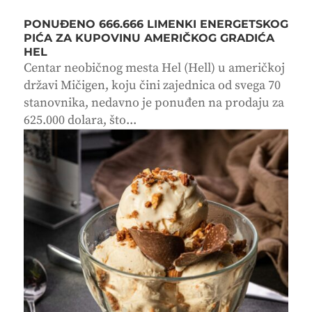
PONUĐENO 666.666 LIMENKI ENERGETSKOG
PIĆA ZA KUPOVINU AMERIČKOG GRADIĆA
HEL
Centar neobičnog mesta Hel (Hell) u američkoj
državi Mičigen, koju čini zajednica od svega 70
stanovnika, nedavno je ponuđen na prodaju za
625.000 dolara, što...