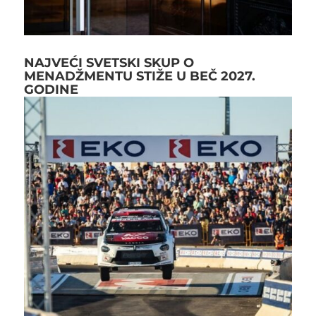
NAJVEĆI SVETSKI SKUP O
MENADŽMENTU STIŽE U BEČ 2027.
GODINE