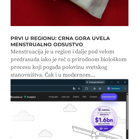
PRVI U REGIONU: CRNA GORA UVELA
MENSTRUALNO ODSUSTVO
Menstruacija je u region i dalje pod velom
predrasuda iako je reč o prirodnom biološkom
procesu koji pogađa polovinu svetskog
stanovništva. Čak i u modernom...