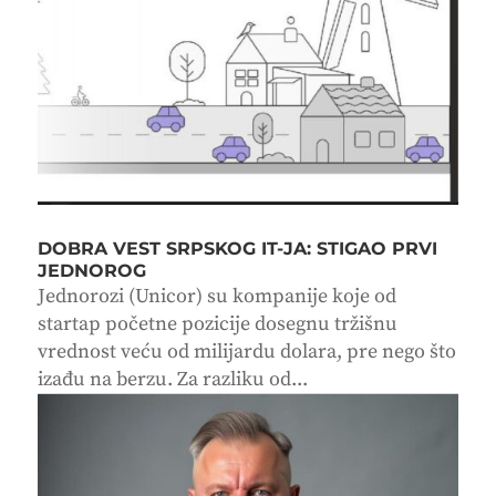
DOBRA VEST SRPSKOG IT-JA: STIGAO PRVI
JEDNOROG
Jednorozi (Unicor) su kompanije koje od
startap početne pozicije dosegnu tržišnu
vrednost veću od milijardu dolara, pre nego što
izađu na berzu. Za razliku od...