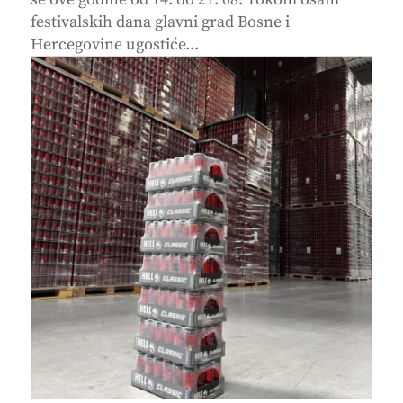
festivalskih dana glavni grad Bosne i
Hercegovine ugostiće...