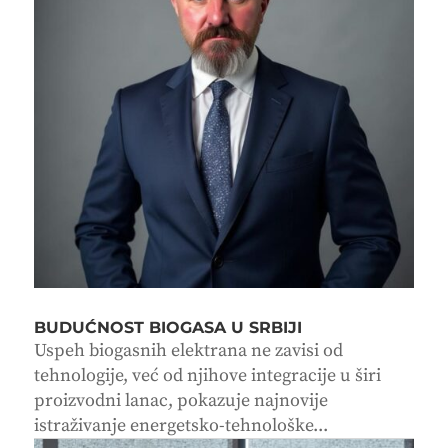
BUDUĆNOST BIOGASA U SRBIJI
Uspeh biogasnih elektrana ne zavisi od
tehnologije, već od njihove integracije u širi
proizvodni lanac, pokazuje najnovije
istraživanje energetsko-tehnološke...