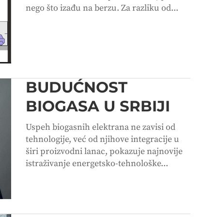
nego što izađu na berzu. Za razliku od...
BUDUĆNOST
BIOGASA U SRBIJI
Uspeh biogasnih elektrana ne zavisi od
tehnologije, već od njihove integracije u
širi proizvodni lanac, pokazuje najnovije
istraživanje energetsko-tehnološke...