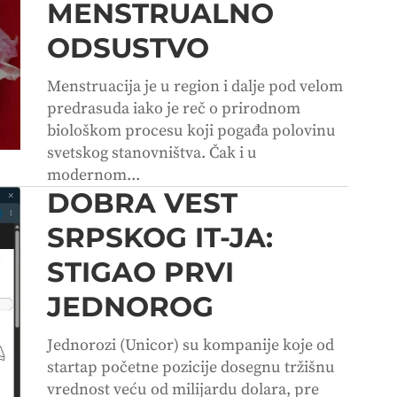
MENSTRUALNO
ODSUSTVO
Menstruacija je u region i dalje pod velom
predrasuda iako je reč o prirodnom
biološkom procesu koji pogađa polovinu
svetskog stanovništva. Čak i u
modernom...
DOBRA VEST
SRPSKOG IT-JA:
STIGAO PRVI
JEDNOROG
Jednorozi (Unicor) su kompanije koje od
startap početne pozicije dosegnu tržišnu
vrednost veću od milijardu dolara, pre