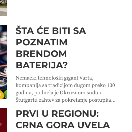
ŠTA ĆE BITI SA
POZNATIM
BRENDOM
BATERIJA?
Nemački tehnološki gigant Varta,
kompanija sa tradicijom dugom preko 130
godina, podnela je Okružnom sudu u
Štutgartu zahtev za pokretanje postupka...
PRVI U REGIONU:
CRNA GORA UVELA