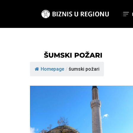
ŠUMSKI POŽARI
Homepage
/
šumski požari