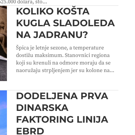
25.000 dolara, što...
KOLIKO KOŠTA
KUGLA SLADOLEDA
NA JADRANU?
Špica je letnje sezone, a temperature
dostižu maksimum. Stanovnici regiona
koji su krenuli na odmore moraju da se
naoružaju strpljenjem jer su kolone na...
DODELJENA PRVA
DINARSKA
FAKTORING LINIJA
EBRD