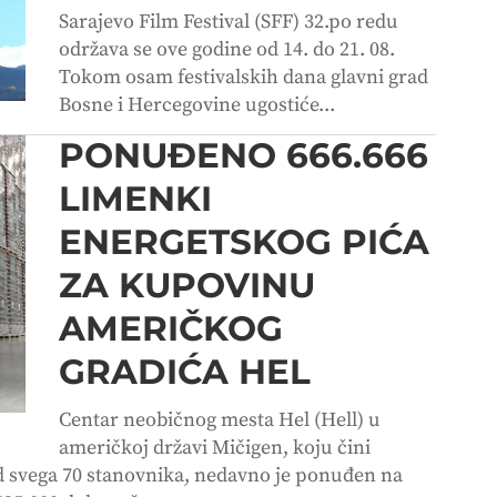
Sarajevo Film Festival (SFF) 32.po redu
održava se ove godine od 14. do 21. 08.
Tokom osam festivalskih dana glavni grad
Bosne i Hercegovine ugostiće...
PONUĐENO 666.666
LIMENKI
ENERGETSKOG PIĆA
ZA KUPOVINU
AMERIČKOG
GRADIĆA HEL
Centar neobičnog mesta Hel (Hell) u
američkoj državi Mičigen, koju čini
d svega 70 stanovnika, nedavno je ponuđen na