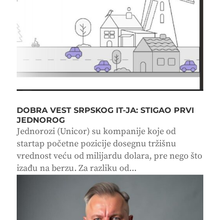
DOBRA VEST SRPSKOG IT-JA: STIGAO PRVI
JEDNOROG
Jednorozi (Unicor) su kompanije koje od
startap početne pozicije dosegnu tržišnu
vrednost veću od milijardu dolara, pre nego što
izađu na berzu. Za razliku od...