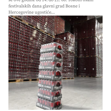
festivalskih dana glavni grad Bosne i
Hercegovine ugostiće...