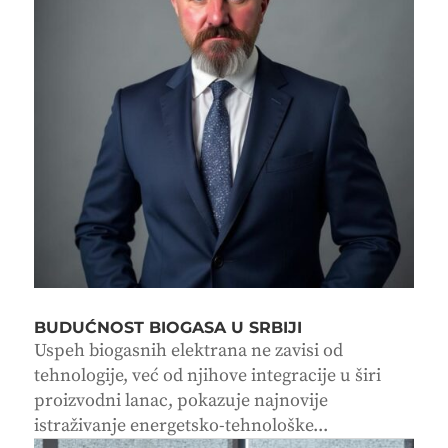
BUDUĆNOST BIOGASA U SRBIJI
Uspeh biogasnih elektrana ne zavisi od
tehnologije, već od njihove integracije u širi
proizvodni lanac, pokazuje najnovije
istraživanje energetsko-tehnološke...