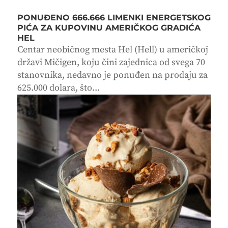
PONUĐENO 666.666 LIMENKI ENERGETSKOG
PIĆA ZA KUPOVINU AMERIČKOG GRADIĆA
HEL
Centar neobičnog mesta Hel (Hell) u američkoj
državi Mičigen, koju čini zajednica od svega 70
stanovnika, nedavno je ponuđen na prodaju za
625.000 dolara, što...