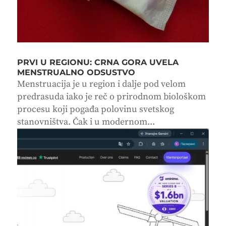
PRVI U REGIONU: CRNA GORA UVELA
MENSTRUALNO ODSUSTVO
Menstruacija je u region i dalje pod velom
predrasuda iako je reč o prirodnom biološkom
procesu koji pogađa polovinu svetskog
stanovništva. Čak i u modernom...