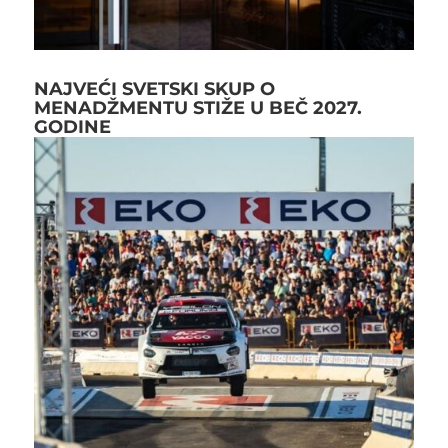
NAJVEĆI SVETSKI SKUP O
MENADŽMENTU STIŽE U BEČ 2027.
GODINE