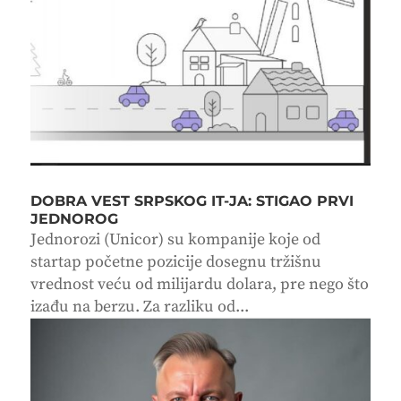
DOBRA VEST SRPSKOG IT-JA: STIGAO PRVI
JEDNOROG
Jednorozi (Unicor) su kompanije koje od
startap početne pozicije dosegnu tržišnu
vrednost veću od milijardu dolara, pre nego što
izađu na berzu. Za razliku od...