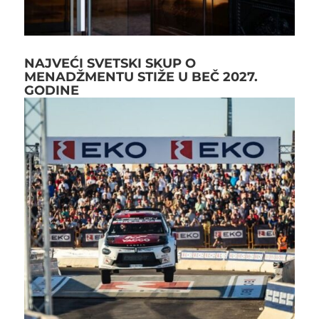
NAJVEĆI SVETSKI SKUP O
MENADŽMENTU STIŽE U BEČ 2027.
GODINE