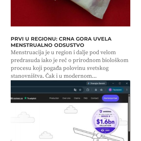
PRVI U REGIONU: CRNA GORA UVELA
MENSTRUALNO ODSUSTVO
Menstruacija je u region i dalje pod velom
predrasuda iako je reč o prirodnom biološkom
procesu koji pogađa polovinu svetskog
stanovništva. Čak i u modernom...