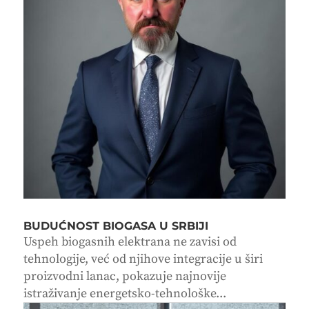
BUDUĆNOST BIOGASA U SRBIJI
Uspeh biogasnih elektrana ne zavisi od
tehnologije, već od njihove integracije u širi
proizvodni lanac, pokazuje najnovije
istraživanje energetsko-tehnološke...