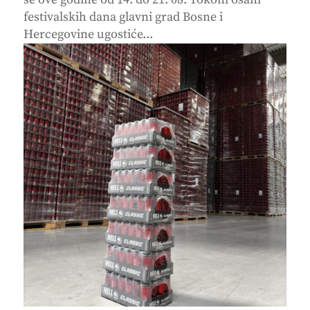
festivalskih dana glavni grad Bosne i
Hercegovine ugostiće...