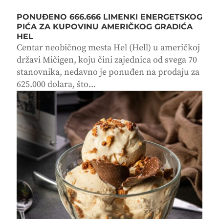
PONUĐENO 666.666 LIMENKI ENERGETSKOG
PIĆA ZA KUPOVINU AMERIČKOG GRADIĆA
HEL
Centar neobičnog mesta Hel (Hell) u američkoj
državi Mičigen, koju čini zajednica od svega 70
stanovnika, nedavno je ponuđen na prodaju za
625.000 dolara, što...