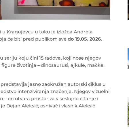
i u Kragujevcu u toku je izložba Andreja
koja će biti pred publikom sve
do 19.05. 2026.
 seriju koju čini 15 radova, koji nose njegov
 figure životinja – dinosaurusi, ajkule, mačke,
a predstavlja jasno zaokružen autorski ciklus u
redstvo intenziviranja značenja. Njegov vizuelni
en – on otvara prostor za višeslojno čitanje i
o je Dejan Aleksić, osnivač i vlasnik Aleksić