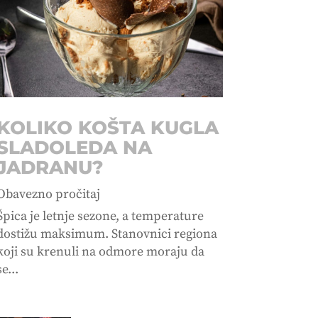
KOLIKO KOŠTA KUGLA
SLADOLEDA NA
JADRANU?
Obavezno pročitaj
Špica je letnje sezone, a temperature
dostižu maksimum. Stanovnici regiona
koji su krenuli na odmore moraju da
se...