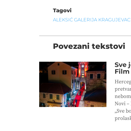
Tagovi
ALEKSIĆ GALERIJA KRAGUJEVAC
Povezani tekstovi
Sve 
Film
Herceg
pretva
nebom, 
Novi –
„Sve bo
prolas