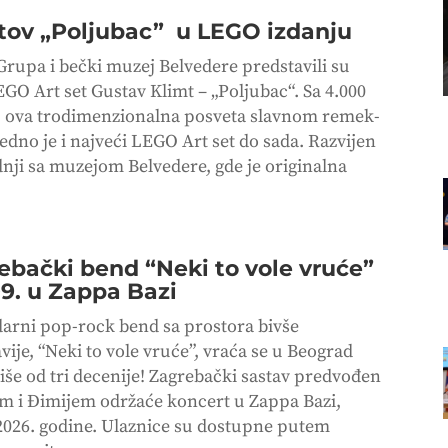
tov „Poljubac” u LEGO izdanju
rupa i bečki muzej Belvedere predstavili su
EGO Art set Gustav Klimt – „Poljubac“. Sa 4.000
, ova trodimenzionalna posveta slavnom remek-
edno je i najveći LEGO Art set do sada. Razvijen
dnji sa muzejom Belvedere, gde je originalna
ebački bend “Neki to vole vruće”
9. u Zappa Bazi
arni pop-rock bend sa prostora bivše
vije, “Neki to vole vruće”, vraća se u Beograd
iše od tri decenije! Zagrebački sastav predvođen
m i Đimijem održaće koncert u Zappa Bazi,
 2026. godine. Ulaznice su dostupne putem