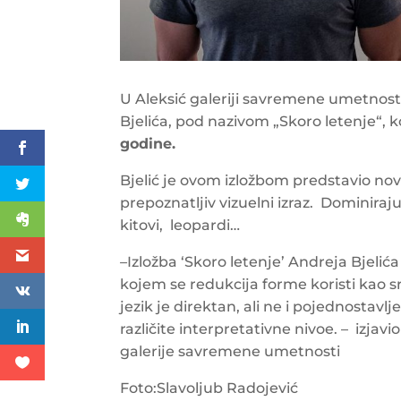
U Aleksić galeriji savremene umetnost
Bjelića, pod nazivom „Skoro letenje“, 
godine.
Bjelić je ovom izložbom predstavio novu
prepoznatljiv vizuelni izraz. Dominiraju
kitovi, leopardi…
–
Izložba ‘Skoro letenje’ Andreja Bjelić
kojem se redukcija forme koristi kao s
jezik je direktan, ali ne i pojednostavlj
različite interpretativne nivoe. – izjavi
galerije savremene umetnosti
Foto:Slavoljub Radojević