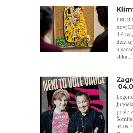
Klim
LEGO G
novi L
delova
delu uj
u sara
slika...
Zagr
04.0
Legend
Jugosla
posle v
Šomije
04.09.