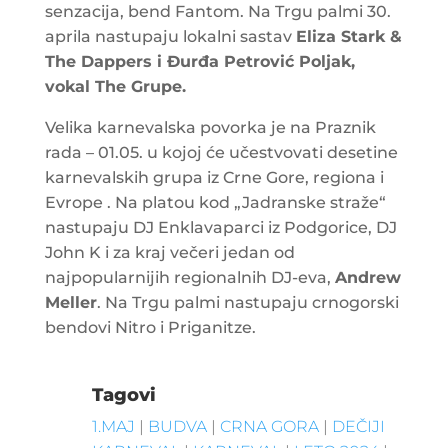
senzacija, bend Fantom. Na Trgu palmi 30.
aprila nastupaju lokalni sastav
Eliza Stark &
The Dappers i Đurđa Petrović Poljak,
vokal The Grupe.
Velika karnevalska povorka je na Praznik
rada – 01.05. u kojoj će učestvovati desetine
karnevalskih grupa iz Crne Gore, regiona i
Evrope . Na platou kod „Jadranske straže“
nastupaju DJ Enklavaparci iz Podgorice, DJ
John K i za kraj večeri jedan od
najpopularnijih regionalnih DJ-eva,
Andrew
Meller
. Na Trgu palmi nastupaju crnogorski
bendovi Nitro i Priganitze.
Tagovi
1.MAJ
|
BUDVA
|
CRNA GORA
|
DEČIJI