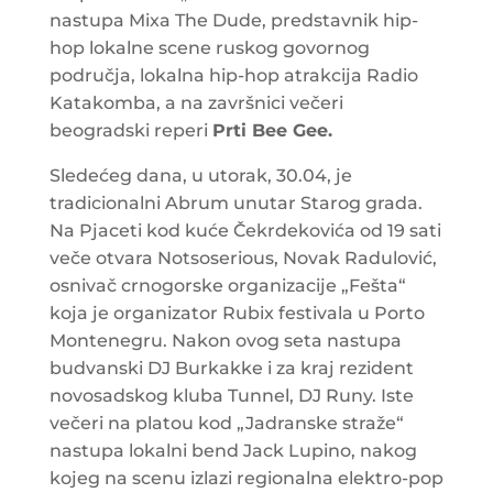
nastupa Mixa The Dude, predstavnik hip-
hop lokalne scene ruskog govornog
područja, lokalna hip-hop atrakcija Radio
Katakomba, a na završnici večeri
beogradski reperi
Prti Bee Gee.
Sledećeg dana, u utorak, 30.04, je
tradicionalni Abrum unutar Starog grada.
Na Pjaceti kod kuće Čekrdekovića od 19 sati
veče otvara Notsoserious, Novak Radulović,
osnivač crnogorske organizacije „Fešta“
koja je organizator Rubix festivala u Porto
Montenegru. Nakon ovog seta nastupa
budvanski DJ Burkakke i za kraj rezident
novosadskog kluba Tunnel, DJ Runy. Iste
večeri na platou kod „Jadranske straže“
nastupa lokalni bend Jack Lupino, nakog
kojeg na scenu izlazi regionalna elektro-pop