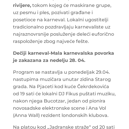
rivijere,
tokom kojeg će maskirane grupe,
uz pesmu i ples, pozivati građane i
posetioce na karneval. Lokalni ugostitelji
tradicionalno pozdravljaju karnevaliste uz
najraznovrsnije posluženje deleći euforično
raspoloženje zbog najveće fešte.
Dečiji karneval-Mala karnevalska povorka
je zakazana za nedelju 28. 04.
Program se nastavlja u ponedeljak 29.04.
nastupima muzičara unutar zidina Starog
grada. Na Pjaceti kod kuće Čekrdekovića
od 19 sati će lokalni DJ Fikus puštati muziku,
nakon njega Bucotzar, jedan od pionira
novosadske elektronske scene i Ana Vol
(Anna Wall) rezident londonskih klubova.
Na platou kod „Jadranske straže“ od 20 sati