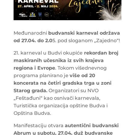
Međunarodni
budvanski karneval održava
od 27.04. do 2.0
5. pod sloganom „Zajedno“!
21. karneval u Budvi okupiće
rekordan broj
maskiranih učesnika iz svih krajeva
regiona i Evrope
. Tokom višednevnog
programa planirano je
više od 20
koncerata na četiri gradska trga u zoni
Starog grada.
Organizatori su NVO
„Feštađuni“ kao osnivači karnevala,
Turistička organizacija opštine Budva i
Opština Budva.
Manifestaciju otvara
autentični budvanski
Abrum u subotu, 27.04, duž budvanske