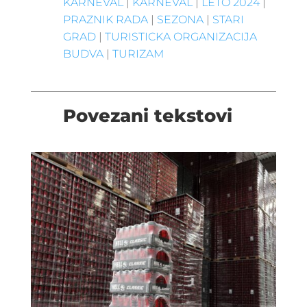
KARNEVAL
|
KARNEVAL
|
LETO 2024
|
PRAZNIK RADA
|
SEZONA
|
STARI
GRAD
|
TURISTICKA ORGANIZACIJA
BUDVA
|
TURIZAM
Povezani tekstovi