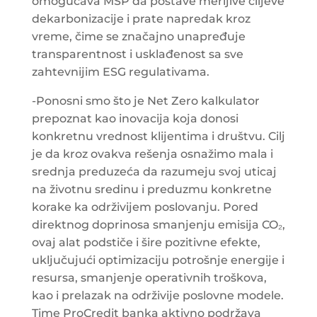
omogućava MSP da postave merljive ciljeve
dekarbonizacije i prate napredak kroz
vreme, čime se značajno unapređuje
transparentnost i usklađenost sa sve
zahtevnijim ESG regulativama.
-Ponosni smo što je Net Zero kalkulator
prepoznat kao inovacija koja donosi
konkretnu vrednost klijentima i društvu. Cilj
je da kroz ovakva rešenja osnažimo mala i
srednja preduzeća da razumeju svoj uticaj
na životnu sredinu i preduzmu konkretne
korake ka održivijem poslovanju. Pored
direktnog doprinosa smanjenju emisija CO₂,
ovaj alat podstiče i šire pozitivne efekte,
uključujući optimizaciju potrošnje energije i
resursa, smanjenje operativnih troškova,
kao i prelazak na održivije poslovne modele.
Time ProCredit banka aktivno podržava