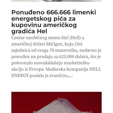
Ponuđeno 666.666 limenki
energetskog pića za
kupovinu američkog
gradića Hel
Centar neobičnog mesta Hel (Hell) u
američkoj državi Mičigen, koju čini
zajednica od svega 70 stanovnika, nedavno je
ponuđen na prodaju za 625.000 dolara, što je
pokrenulo nesvakidašnju marketinšku
akciju iz Evrope. Mađarska kompanija HELL
ENERGY poslala je zvaničnu,...