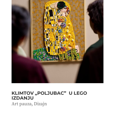
KLIMTOV „POLJUBAC” U LEGO
IZDANJU
Art pauza
,
Dizajn