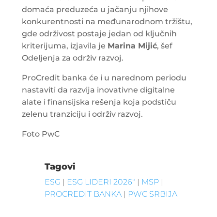
domaća preduzeća u jačanju njihove
konkurentnosti na međunarodnom tržištu,
gde održivost postaje jedan od ključnih
kriterijuma, izjavila je
Marina Mijić
, šef
Odeljenja za održiv razvoj.
ProCredit banka će i u narednom periodu
nastaviti da razvija inovativne digitalne
alate i finansijska rešenja koja podstiču
zelenu tranziciju i održiv razvoj.
Foto PwC
Tagovi
ESG
|
ESG LIDERI 2026“
|
MSP
|
PROCREDIT BANKA
|
PWC SRBIJA