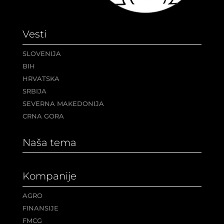
Vesti
SLOVENIJA
BIH
HRVATSKA
SRBIJA
SEVERNA MAKEDONIJA
CRNA GORA
Naša tema
Kompanije
AGRO
FINANSIJE
FMCG