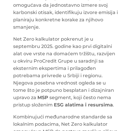
omogućava da jednostavno izmere svoj
karbonski otisak, identifikuju izvore emisija i
planiraju konkretne korake za njihovo
smanjenje.
Net Zero kalkulator pokrenut je u
septembru 2025. godine kao prvi digitalni
alat ove vrste na domaćem tržištu, razvijen
u okviru ProCredit Grupe u saradnji sa
eksternim ekspertima i prilagođen
potrebama privrede u Srbiji i regionu.
Njegova posebna vrednost ogleda se u
tome što je potpuno besplatan i dizajniran
upravo za
MSP
segment, koji često nema
pristup složenim
ESG alatima i resursima
.
Kombinujući međunarodne standarde sa
lokalnim podacima, Net Zero kalkulator