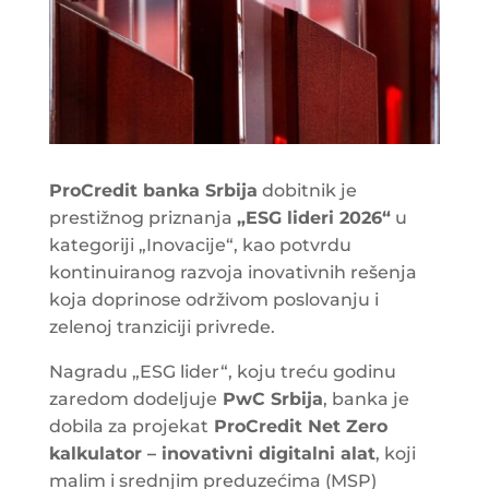
ProCredit banka Srbija
dobitnik je
prestižnog priznanja
„ESG lideri 2026“
u
kategoriji „Inovacije“, kao potvrdu
kontinuiranog razvoja inovativnih rešenja
koja doprinose održivom poslovanju i
zelenoj tranziciji privrede.
Nagradu „ESG lider“, koju treću godinu
zaredom dodeljuje
PwC Srbija
, banka je
dobila za projekat
ProCredit Net Zero
kalkulator – inovativni digitalni alat
, koji
malim i srednjim preduzećima (MSP)