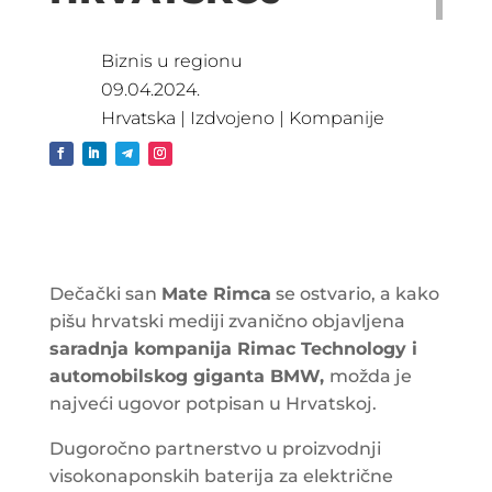
Biznis u regionu
09.04.2024.
Hrvatska
|
Izdvojeno
|
Kompanije
Dečački san
Mate Rimca
se ostvario, a kako
pišu hrvatski mediji zvanično objavljena
saradnja kompanija Rimac Technology i
automobilskog giganta BMW,
možda je
najveći ugovor potpisan u Hrvatskoj.
Dugoročno partnerstvo u proizvodnji
visokonaponskih baterija za električne