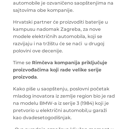
automobile je ozvaničeno saopštenjima na
sajtovima obe kompanije.
Hrvatski partner će proizvoditi baterije u
kampusu nadomak Zagreba, za nove
modele električnih automobila, koji se
razvijaju i na tržištu će se naći u drugoj
polovini ove decenije.
Time se
Rimčeva kompanija priključuje
proizvođačima koji rade velike serije
proizvoda
.
Kako piše u saopštenju, poslovni početak
mladog inovatora iz zemlje region bio je rad
na modelu BMW-a iz serije 3 (1984) koji je
pretvorio u električni automobil,u garaži
kao dvadesetogodišnjak.