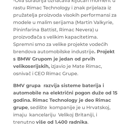
-Ova suradnja označava ključan moment u
rastu Rimac Technology i znak prijelaza iz
pružatelja proizvoda visokih performansi za
modele u malim serijama (Martin Valkyrie,
Pininfarina Battist, Rimac Nevera) u
proizvođača s velikim kapacitetima.
Spremni smo za velike projekte vodećih
brendova automobilske industrije
. Projekt
s BMW Grupom je jedan od prvih
velikoserijskih,
izjavio je Mate Rimac,
osnivač i CEO Rimac Grupe.
BMV grupa razvija sisteme baterija i
automobile na električni pogon duže od 15
godina.
Rimac Technology je deo Rimac
grupe
, sedište kompanije je u Hrvatskoj,
imaju kancelariju Velikoj Britaniji, i
trenutno
više od 1.400 radnika
.