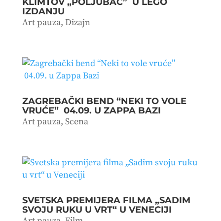
KLIMTOV „POLJUBAC” U LEGO
IZDANJU
Art pauza
,
Dizajn
ZAGREBAČKI BEND “NEKI TO VOLE
VRUĆE” 04.09. U ZAPPA BAZI
Art pauza
,
Scena
SVETSKA PREMIJERA FILMA „SADIM
SVOJU RUKU U VRT“ U VENECIJI
Art pauza
,
Film