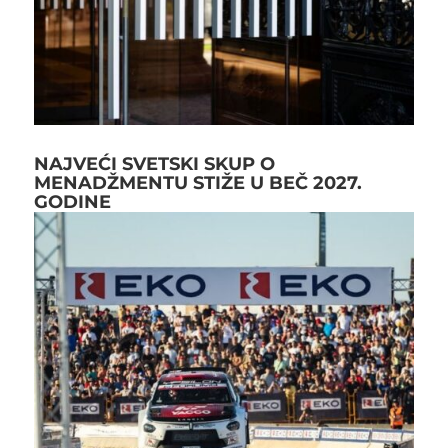
NAJVEĆI SVETSKI SKUP O
MENADŽMENTU STIŽE U BEČ 2027.
GODINE