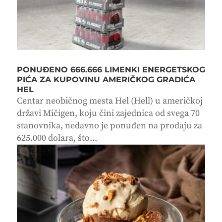
PONUĐENO 666.666 LIMENKI ENERGETSKOG
PIĆA ZA KUPOVINU AMERIČKOG GRADIĆA
HEL
Centar neobičnog mesta Hel (Hell) u američkoj
državi Mičigen, koju čini zajednica od svega 70
stanovnika, nedavno je ponuđen na prodaju za
625.000 dolara, što...