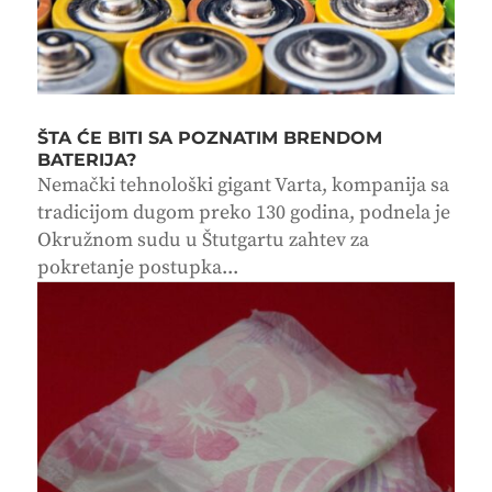
ŠTA ĆE BITI SA POZNATIM BRENDOM
BATERIJA?
Nemački tehnološki gigant Varta, kompanija sa
tradicijom dugom preko 130 godina, podnela je
Okružnom sudu u Štutgartu zahtev za
pokretanje postupka...