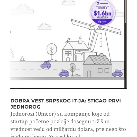
DOBRA VEST SRPSKOG IT-JA: STIGAO PRVI
JEDNOROG
Jednorozi (Unicor) su kompanije koje od
startap početne pozicije dosegnu tržišnu
vrednost veću od milijardu dolara, pre nego što
izađu na berzu. Za razliku od...