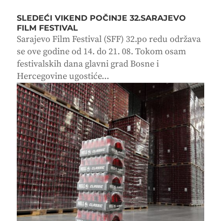
SLEDEĆI VIKEND POČINJE 32.SARAJEVO
FILM FESTIVAL
Sarajevo Film Festival (SFF) 32.po redu održava
se ove godine od 14. do 21. 08. Tokom osam
festivalskih dana glavni grad Bosne i
Hercegovine ugostiće...