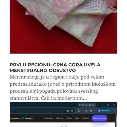
PRVI U REGIONU: CRNA GORA UVELA
MENSTRUALNO ODSUSTVO
Menstruacija je u region i dalje pod velom
predrasuda iako je reč o prirodnom biološkom
procesu koji pogađa polovinu svetskog
stanovništva. Čak i u modernom...