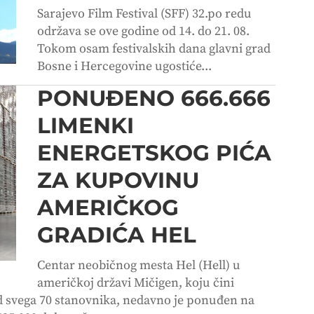
Sarajevo Film Festival (SFF) 32.po redu
održava se ove godine od 14. do 21. 08.
Tokom osam festivalskih dana glavni grad
Bosne i Hercegovine ugostiće...
PONUĐENO 666.666
LIMENKI
ENERGETSKOG PIĆA
ZA KUPOVINU
AMERIČKOG
GRADIĆA HEL
Centar neobičnog mesta Hel (Hell) u
američkoj državi Mičigen, koju čini
d svega 70 stanovnika, nedavno je ponuđen na