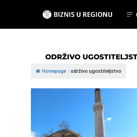
ODRŽIVO UGOSTITELJS
Homepage
/
održivo ugostiteljstvo