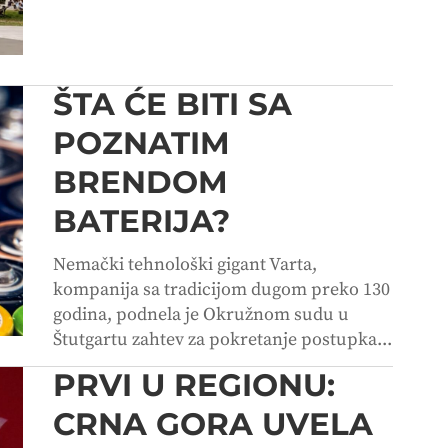
ŠTA ĆE BITI SA
POZNATIM
BRENDOM
BATERIJA?
Nemački tehnološki gigant Varta,
kompanija sa tradicijom dugom preko 130
godina, podnela je Okružnom sudu u
Štutgartu zahtev za pokretanje postupka...
PRVI U REGIONU:
CRNA GORA UVELA