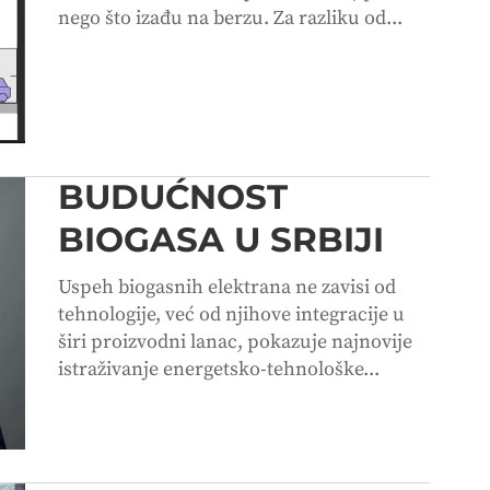
nego što izađu na berzu. Za razliku od...
BUDUĆNOST
BIOGASA U SRBIJI
Uspeh biogasnih elektrana ne zavisi od
tehnologije, već od njihove integracije u
širi proizvodni lanac, pokazuje najnovije
istraživanje energetsko-tehnološke...