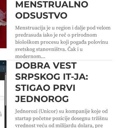
MENSTRUALNO
ODSUSTVO
Menstruacija je u region i dalje pod velom
predrasuda iako je reč o prirodnom
biološkom procesu koji pogađa polovinu
svetskog stanovništva. Čak i u
modernom...
DOBRA VEST
SRPSKOG IT-JA:
STIGAO PRVI
JEDNOROG
Jednorozi (Unicor) su kompanije koje od
startap početne pozicije dosegnu tržišnu
vrednost veću od milijardu dolara, pre