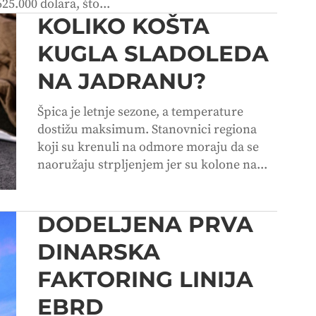
25.000 dolara, što...
KOLIKO KOŠTA
KUGLA SLADOLEDA
NA JADRANU?
Špica je letnje sezone, a temperature
dostižu maksimum. Stanovnici regiona
koji su krenuli na odmore moraju da se
naoružaju strpljenjem jer su kolone na...
DODELJENA PRVA
DINARSKA
FAKTORING LINIJA
EBRD