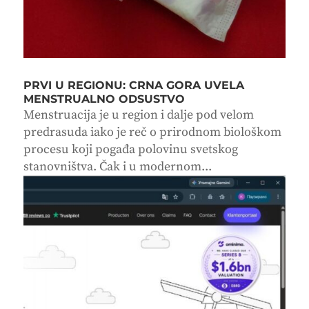
PRVI U REGIONU: CRNA GORA UVELA
MENSTRUALNO ODSUSTVO
Menstruacija je u region i dalje pod velom
predrasuda iako je reč o prirodnom biološkom
procesu koji pogađa polovinu svetskog
stanovništva. Čak i u modernom...