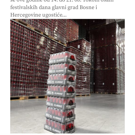
festivalskih dana glavni grad Bosne i
Hercegovine ugostiće...