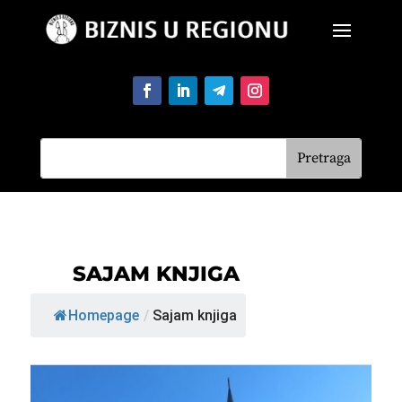
SAJAM KNJIGA
Homepage
/
Sajam knjiga