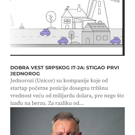
DOBRA VEST SRPSKOG IT-JA: STIGAO PRVI
JEDNOROG
Jednorozi (Unicor) su kompanije koje od
startap početne pozicije dosegnu tržišnu
vrednost veću od milijardu dolara, pre nego što
izađu na berzu. Za razliku od...