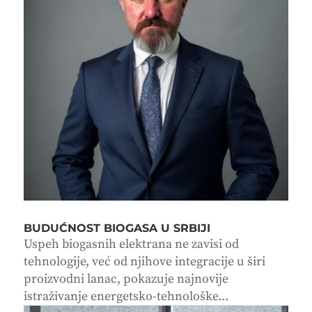
BUDUĆNOST BIOGASA U SRBIJI
Uspeh biogasnih elektrana ne zavisi od
tehnologije, već od njihove integracije u širi
proizvodni lanac, pokazuje najnovije
istraživanje energetsko-tehnološke...