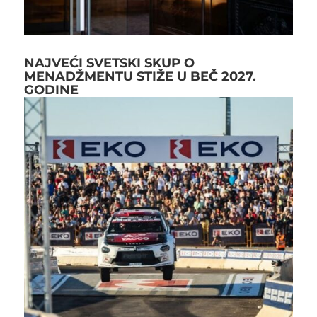
NAJVEĆI SVETSKI SKUP O
MENADŽMENTU STIŽE U BEČ 2027.
GODINE