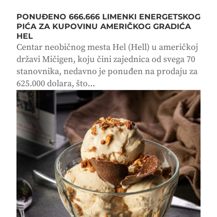
PONUĐENO 666.666 LIMENKI ENERGETSKOG
PIĆA ZA KUPOVINU AMERIČKOG GRADIĆA
HEL
Centar neobičnog mesta Hel (Hell) u američkoj
državi Mičigen, koju čini zajednica od svega 70
stanovnika, nedavno je ponuđen na prodaju za
625.000 dolara, što...