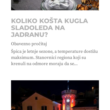
KOLIKO KOŠTA KUGLA
SLADOLEDA NA
JADRANU?
Obavezno pročitaj
Špica je letnje sezone, a temperature dostižu
maksimum. Stanovnici regiona koji su
krenuli na odmore moraju da se...