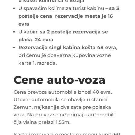
u kušet kolima sa 4 ležaja
U spavaćim kolima za turist kabinu –
sa 3
postelje cena rezervacije mesta je 16
evra
U kabini
sa 2 postelje rezervacija se
plaća 24 evra
Rezervacija singl kabina košta 48 evra
,
pri čemu je obavezna kupovina vozne
karte 1. razreda.
Cene auto-voza
Cena prevoza automobila iznosi 40 evra.
Utovor automobila se obavlja u stanici
Zemun, najkasnije dva sata pre polaska
voza. Na prevoz se ne primaju automobili
čija visina prelazi 1,55m.
Karte i rezervacije mesta se mogu kupiti 60