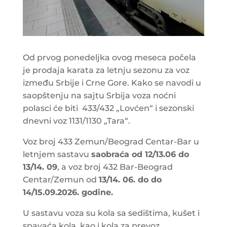
Od prvog ponedeljka ovog meseca počela
je prodaja karata za letnju sezonu za voz
između Srbije i Crne Gore. Kako se navodi u
saopštenju na sajtu Srbija voza noćni
polasci će biti 433/432 „Lovćen“ i sezonski
dnevni voz 1131/1130 „Tara“.
Voz broj 433 Zemun/Beograd Centar-Bar u
letnjem sastavu
saobraća od 12/13.06 do
13/14. 09
, a voz broj 432 Bar-Beograd
Centar/Zemun od
13/14. 06. do do
14/15.09.2026. godine.
U sastavu voza su kola sa sedištima, kušet i
spavaća kola, kao i kola za prevoz