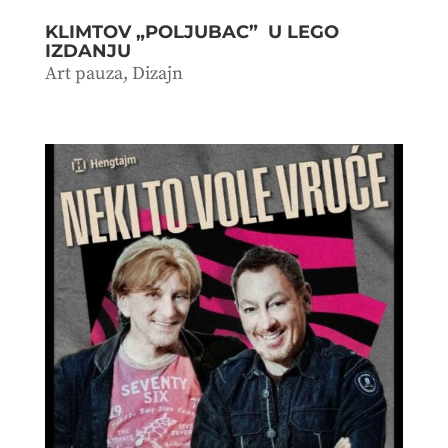
KLIMTOV „POLJUBAC” U LEGO
IZDANJU
Art pauza
,
Dizajn