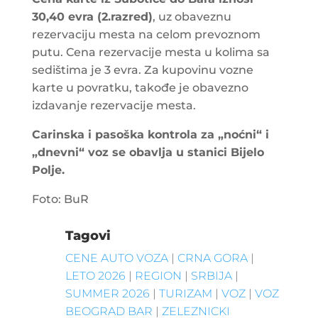
30,40 evra (2.razred)
, uz obaveznu
rezervaciju mesta na celom prevoznom
putu. Cena rezervacije mesta u kolima sa
sedištima je 3 evra. Za kupovinu vozne
karte u povratku, takođe je obavezno
izdavanje rezervacije mesta.
Carinska i pasoška kontrola za „noćni“ i
„dnevni“ voz se obavlja u stanici Bijelo
Polje.
Foto: BuR
Tagovi
CENE AUTO VOZA
|
CRNA GORA
|
LETO 2026
|
REGION
|
SRBIJA
|
SUMMER 2026
|
TURIZAM
|
VOZ
|
VOZ
BEOGRAD BAR
|
ZELEZNICKI