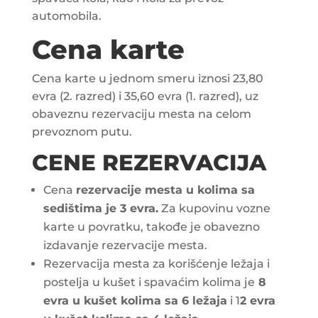
automobila.
Cena karte
Cena karte u jednom smeru iznosi 23,80
evra (2. razred) i 35,60 evra (1. razred), uz
obaveznu rezervaciju mesta na celom
prevoznom putu.
CENE REZERVACIJA
Cena
rezervacije mesta u kolima sa
sedištima je 3 evra.
Za kupovinu vozne
karte u povratku, takođe je obavezno
izdavanje rezervacije mesta.
Rezervacija mesta za korišćenje ležaja i
postelja u kušet i spavaćim kolima je
8
evra u kušet kolima sa 6 ležaja
i 1
2 evra