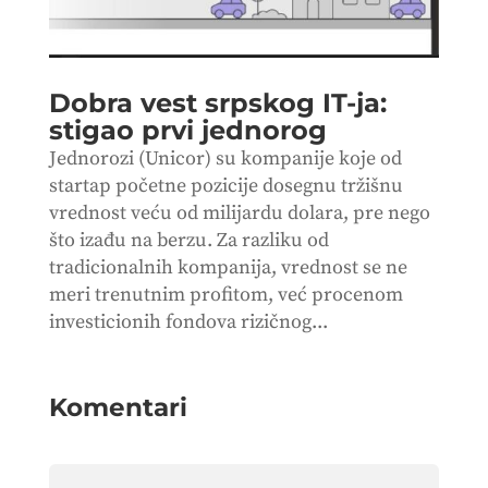
Dobra vest srpskog IT-ja:
stigao prvi jednorog
Jednorozi (Unicor) su kompanije koje od
startap početne pozicije dosegnu tržišnu
vrednost veću od milijardu dolara, pre nego
što izađu na berzu. Za razliku od
tradicionalnih kompanija, vrednost se ne
meri trenutnim profitom, već procenom
investicionih fondova rizičnog...
Komentari