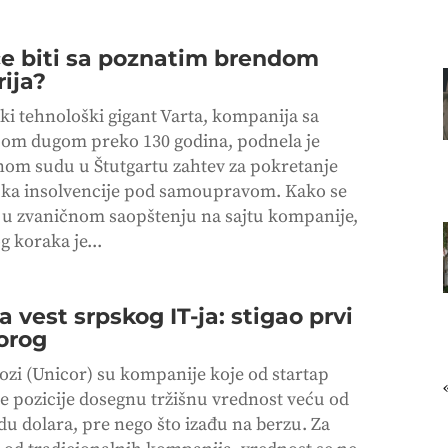
će biti sa poznatim brendom
rija?
i tehnološki gigant Varta, kompanija sa
ijom dugom preko 130 godina, podnela je
om sudu u Štutgartu zahtev za pokretanje
ka insolvencije pod samoupravom. Kako se
 u zvaničnom saopštenju na sajtu kompanije,
og koraka je...
 vest srpskog IT-ja: stigao prvi
orog
ozi (Unicor) su kompanije koje od startap
e pozicije dosegnu tržišnu vrednost veću od
du dolara, pre nego što izađu na berzu. Za