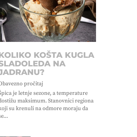
KOLIKO KOŠTA KUGLA
SLADOLEDA NA
JADRANU?
Obavezno pročitaj
Špica je letnje sezone, a temperature
dostižu maksimum. Stanovnici regiona
koji su krenuli na odmore moraju da
se...