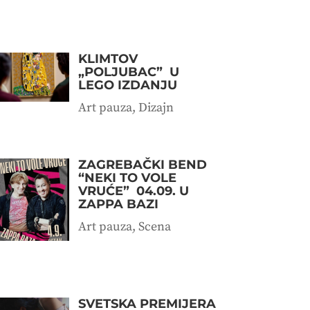
KLIMTOV
„POLJUBAC” U
LEGO IZDANJU
Art pauza
,
Dizajn
ZAGREBAČKI BEND
“NEKI TO VOLE
VRUĆE” 04.09. U
ZAPPA BAZI
Art pauza
,
Scena
SVETSKA PREMIJERA