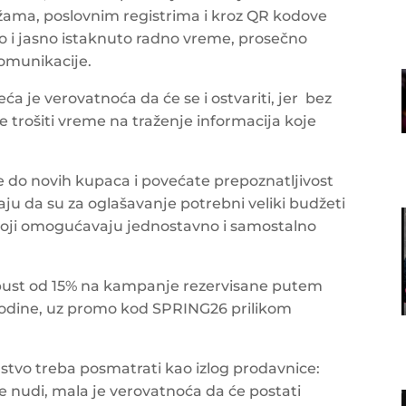
ežama, poslovnim registrima i kroz QR kodove
o i jasno istaknuto radno vreme, prosečno
omunikacije.
ća je verovatnoća da će se i ostvariti, jer bez
e trošiti vreme na traženje informacija koje
do novih kupaca i povećate prepoznatljivost
u da su za oglašavanje potrebni veliki budžeti
 koji omogućavaju jednostavno i samostalno
pust od 15% na kampanje rezervisane putem
godine, uz promo kod SPRING26 prilikom
ustvo treba posmatrati kao izlog prodavnice:
e nudi, mala je verovatnoća da će postati