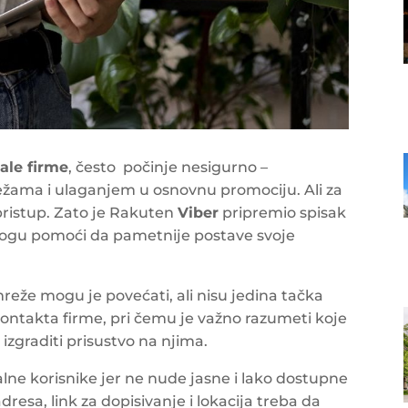
ale firme
, često počinje nesigurno –
žama i ulaganjem u osnovnu promociju. Ali za
 pristup. Zato je Rakuten
Viber
pripremio spisak
mogu pomoći da pametnije postave svoje
 mreže mogu je povećati, ali nisu jedina tačka
 kontakta firme, pri čemu je važno razumeti koje
 izgraditi prisustvo na njima.
lne korisnike jer ne nude jasne i lako dostupne
resa, link za dopisivanje i lokacija treba da