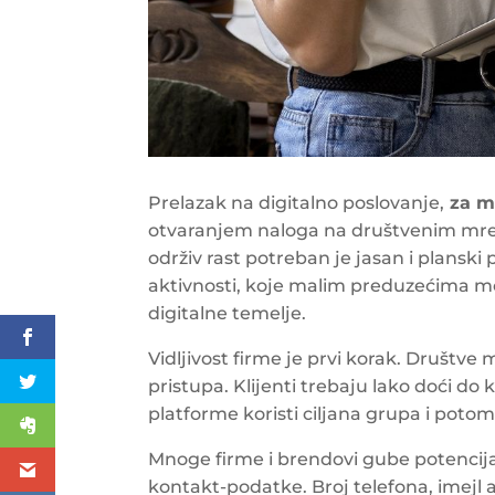
Prelazak na digitalno poslovanje,
za m
otvaranjem naloga na društvenim mre
održiv rast potreban je jasan i planski
aktivnosti, koje malim preduzećima 
digitalne temelje.
Vidljivost firme je prvi korak. Društve
pristupa. Klijenti trebaju lako doći do
platforme koristi ciljana grupa i potom
Mnoge firme i brendovi gube potencija
kontakt-podatke. Broj telefona, imejl ad