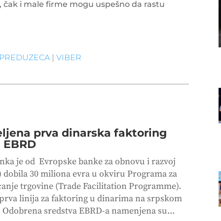
t, čak i male firme mogu uspešno da rastu
 PREDUZECA
|
VIBER
ljena prva dinarska faktoring
ja EBRD
nka je od Evropske banke za obnovu i razvoj
 dobila 30 miliona evra u okviru Programa za
canje trgovine (Trade Facilitation Programme).
 prva linija za faktoring u dinarima na srpskom
u. Odobrena sredstva EBRD-a namenjena su...