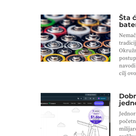
Šta 
bate
Nemačk
tradic
Okružn
postup
navodi
cilj ov
Dobra
jedn
Jednor
početn
milijar