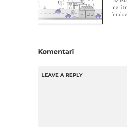
razlik
meri t
fondova
Komentari
LEAVE A REPLY