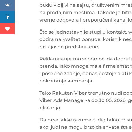
budu vidljivi na sajtu, društvenim mr
na prodajnim mestima. Takođe je bitn
vreme odgovora i preporučeni kanal k
Što se
jednostavnije stupi u kontakt, ve
obzira na kvalitet ponude, korisnik neć
nisu jasno predstavljene.
Reklamiranje
može pomoći da doprete 
brenda. Iako mnoge male firme smatraj
i posebno znanje, danas postoje alati
pokretanje kampanja.
Tako Rakuten Viber trenutno nudi po
Viber Ads Manager-a do 30.05. 2026. 
plaćanja.
Da bi se lakše razumelo, digitalno pris
ako ljudi ne mogu brzo da shvate šta s