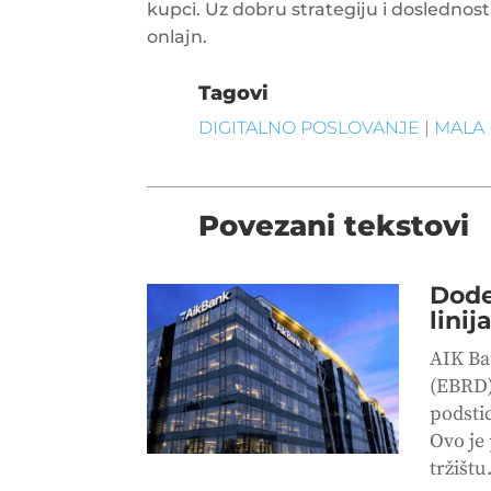
kupci. Uz dobru strategiju i doslednos
onlajn.
Tagovi
DIGITALNO POSLOVANJE
|
MALA
Povezani tekstovi
Dode
lini
AIK Ba
(EBRD)
podsti
Ovo je
tržišt