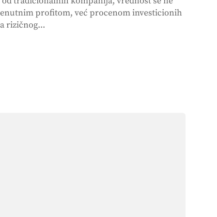
u od tradicionalnih kompanija, vrednost se ne
renutnim profitom, već procenom investicionih
 rizičnog...