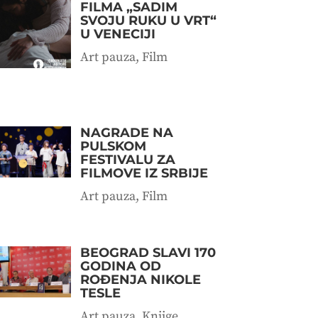
FILMA „SADIM
SVOJU RUKU U VRT“
U VENECIJI
Art pauza
,
Film
NAGRADE NA
PULSKOM
FESTIVALU ZA
FILMOVE IZ SRBIJE
Art pauza
,
Film
BEOGRAD SLAVI 170
GODINA OD
ROĐENJA NIKOLE
TESLE
Art pauza
,
Knjige