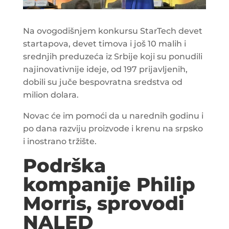
Na ovogodišnjem konkursu StarTech devet
startapova, devet timova i još 10 malih i
srednjih preduzeća iz Srbije koji su ponudili
najinovativnije ideje, od 197 prijavljenih,
dobili su juče bespovratna sredstva od
milion dolara.
Novac će im pomoći da u narednih godinu i
po dana razviju proizvode i krenu na srpsko
i inostrano tržište.
Podrška
kompanije Philip
Morris, sprovodi
NALED