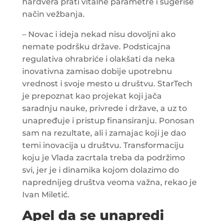
hardvera prati vitalne parametre i sugeriše
način vežbanja.
– Novac i ideja nekad nisu dovoljni ako
nemate podršku države. Podsticajna
regulativa ohrabriće i olakšati da neka
inovativna zamisao dobije upotrebnu
vrednost i svoje mesto u društvu. StarTech
je prepoznat kao projekat koji jača
saradnju nauke, privrede i države, a uz to
unapređuje i pristup finansiranju. Ponosan
sam na rezultate, ali i zamajac koji je dao
temi inovacija u društvu. Transformaciju
koju je Vlada zacrtala treba da podržimo
svi, jer je i dinamika kojom dolazimo do
naprednijeg društva veoma važna, rekao je
Ivan Miletić.
Apel da se unapredi