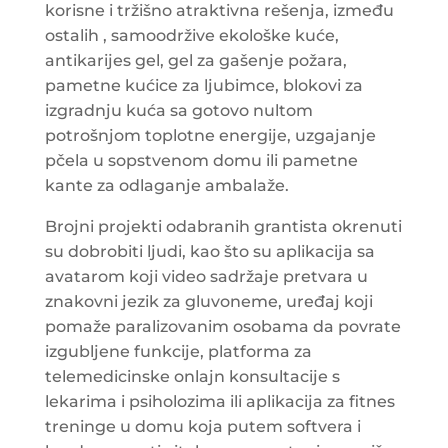
korisne i tržišno atraktivna rešenja, između
ostalih , samoodržive ekološke kuće,
antikarijes gel, gel za gašenje požara,
pametne kućice za ljubimce, blokovi za
izgradnju kuća sa gotovo nultom
potrošnjom toplotne energije, uzgajanje
pčela u sopstvenom domu ili pametne
kante za odlaganje ambalaže.
Brojni projekti odabranih grantista okrenuti
su dobrobiti ljudi, kao što su aplikacija sa
avatarom koji video sadržaje pretvara u
znakovni jezik za gluvoneme, uređaj koji
pomaže paralizovanim osobama da povrate
izgubljene funkcije, platforma za
telemedicinske onlajn konsultacije s
lekarima i psiholozima ili aplikacija za fitnes
treninge u domu koja putem softvera i