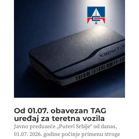
Od 01.07. obavezan TAG
uređaj za teretna vozila
Javno preduzeće „Putevi Srbije“ od danas,
01.07. 2026. godine počinje primenu stroge