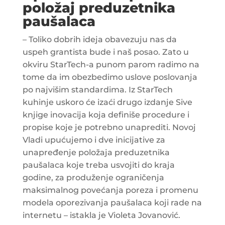
položaj preduzetnika
paušalaca
– Toliko dobrih ideja obavezuju nas da
uspeh grantista bude i naš posao. Zato u
okviru StarTech-a punom parom radimo na
tome da im obezbedimo uslove poslovanja
po najvišim standardima. Iz StarTech
kuhinje uskoro će izaći drugo izdanje Sive
knjige inovacija koja definiše procedure i
propise koje je potrebno unaprediti. Novoj
Vladi upućujemo i dve inicijative za
unapređenje položaja preduzetnika
paušalaca koje treba usvojiti do kraja
godine, za produženje ograničenja
maksimalnog povećanja poreza i promenu
modela oporezivanja paušalaca koji rade na
internetu – istakla je Violeta Jovanović.