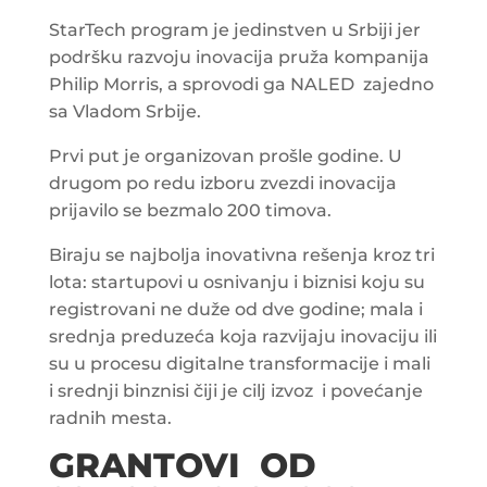
StarTech program je jedinstven u Srbiji jer
podršku razvoju inovacija pruža kompanija
Philip Morris, a sprovodi ga NALED zajedno
sa Vladom Srbije.
Prvi put je organizovan prošle godine. U
drugom po redu izboru zvezdi inovacija
prijavilo se bezmalo 200 timova.
Biraju se najbolja inovativna rešenja kroz tri
lota: startupovi u osnivanju i biznisi koju su
registrovani ne duže od dve godine; mala i
srednja preduzeća koja razvijaju inovaciju ili
su u procesu digitalne transformacije i mali
i srednji binznisi čiji je cilj izvoz i povećanje
radnih mesta.
GRANTOVI OD