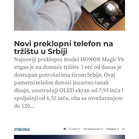
Novi preklopni telefon na
tržištu u Srbiji
Najnoviji preklopni model HONOR Magic V6
stigao je na domaće tržište i već od danas je
dostupan potrošačima širom Srbije. Ovaj
pametni telefon donosi izuzetno tanak
dizajn, unutrašnji OLED ekran od 7,95 inča i
spoljašnji od 6,52 inča, oba sa osvežavanjem
do 120...