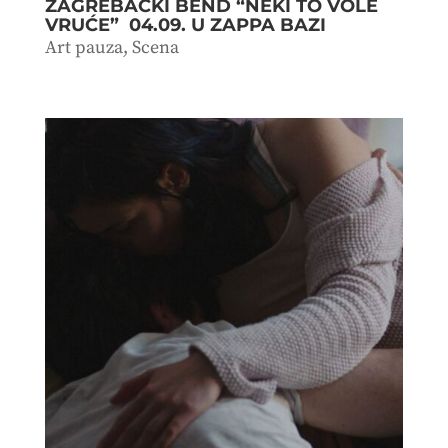
ZAGREBAČKI BEND “NEKI TO VOLE
VRUĆE” 04.09. U ZAPPA BAZI
Art pauza
,
Scena