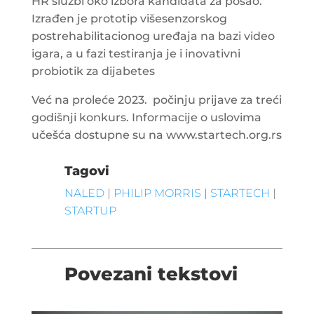
HR službi oko izbora kandidata za posao.
Izrađen je prototip višesenzorskog
postrehabilitacionog uređaja na bazi video
igara, a u fazi testiranja je i inovativni
probiotik za dijabetes
Već na proleće 2023. počinju prijave za treći
godišnji konkurs. Informacije o uslovima
učešća dostupne su na www.startech.org.rs
Tagovi
NALED
|
PHILIP MORRIS
|
STARTECH
|
STARTUP
Povezani tekstovi