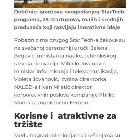
Dobitnici grantova ovogodišnjeg StarTech
programa, 28 startupova, malih i srednjih
preduzeća koji razvijaju inovativne ideje
Pobednicima drugog Star Tech-a čekove su
na svečanoj ceremoniji uručili Jelena
Begović, ministarka nauke, tehnološkog
razvoja i inovacija. Mihailo Jovanović,
ministar informisanja i telekomunikacija,
Violeta Jovanović, izvršna direktorka
NALED-a i Ivan Miletić direktor
korporativnih poslova kompanije Phillip
Morris za jugoistočnu Evropu.
Korisne i atraktivne za
tržište
Među nagrađenim idejama i rešenjima su