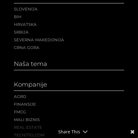
SLOVENIJA
BIH
HRVATSKA
SRBIJA
SEVERNA MAKEDONIJA
CRNA GORA
Naša tema
Kompanije
AGRO
FINANSIJE
FMCG
MALI BIZNIS
REAL ESTATE
Share This
TECH/TELCOM