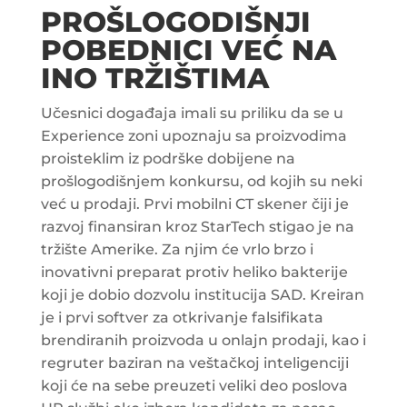
PROŠLOGODIŠNJI
POBEDNICI VEĆ NA
INO TRŽIŠTIMA
Učesnici događaja imali su priliku da se u
Experience zoni upoznaju sa proizvodima
proisteklim iz podrške dobijene na
prošlogodišnjem konkursu, od kojih su neki
već u prodaji. Prvi mobilni CT skener čiji je
razvoj finansiran kroz StarTech stigao je na
tržište Amerike. Za njim će vrlo brzo i
inovativni preparat protiv heliko bakterije
koji je dobio dozvolu institucija SAD. Kreiran
je i prvi softver za otkrivanje falsifikata
brendiranih proizvoda u onlajn prodaji, kao i
regruter baziran na veštačkoj inteligenciji
koji će na sebe preuzeti veliki deo poslova