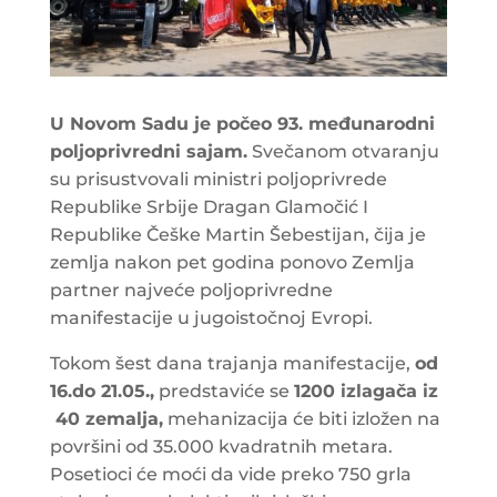
U Novom Sadu je počeo 93. međunarodni
poljoprivredni sajam.
Svečanom otvaranju
su prisustvovali ministri poljoprivrede
Republike Srbije Dragan Glamočić I
Republike Češke Martin Šebestijan, čija je
zemlja nakon pet godina ponovo Zemlja
partner najveće poljoprivredne
manifestacije u jugoistočnoj Evropi.
Tokom šest dana trajanja manifestacije,
od
16.do 21.05.,
predstaviće se
1200 izlagača iz
40 zemalja,
mehanizacija će biti izložen na
površini od 35.000 kvadratnih metara.
Posetioci će moći da vide preko 750 grla