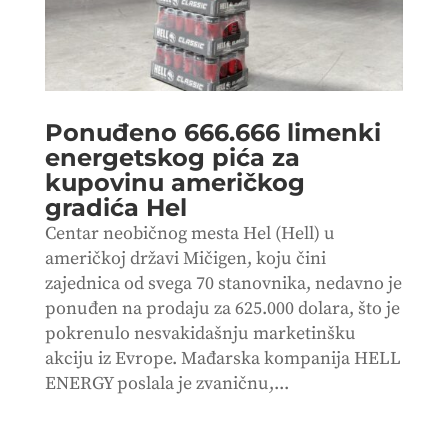
Ponuđeno 666.666 limenki
energetskog pića za
kupovinu američkog
gradića Hel
Centar neobičnog mesta Hel (Hell) u
američkoj državi Mičigen, koju čini
zajednica od svega 70 stanovnika, nedavno je
ponuđen na prodaju za 625.000 dolara, što je
pokrenulo nesvakidašnju marketinšku
akciju iz Evrope. Mađarska kompanija HELL
ENERGY poslala je zvaničnu,...