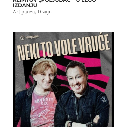
IZDANJU
Art pauza
,
Dizajn