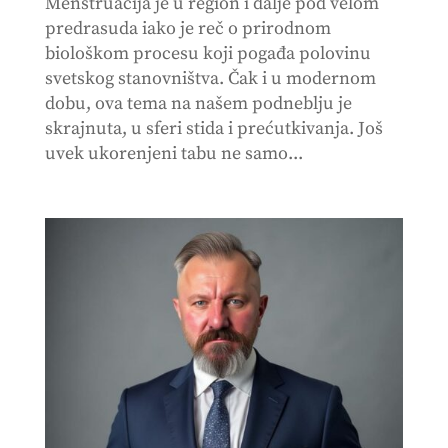
Menstruacija je u region i dalje pod velom
predrasuda iako je reč o prirodnom
biološkom procesu koji pogađa polovinu
svetskog stanovništva. Čak i u modernom
dobu, ova tema na našem podneblju je
skrajnuta, u sferi stida i prećutkivanja. Još
uvek ukorenjeni tabu ne samo...