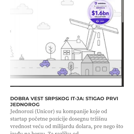
DOBRA VEST SRPSKOG IT-JA: STIGAO PRVI
JEDNOROG
Jednorozi (Unicor) su kompanije koje od
startap početne pozicije dosegnu tržišnu
vrednost veću od milijardu dolara, pre nego što
izađu na berzu. Za razliku od...