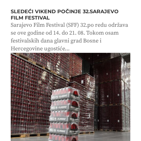
SLEDEĆI VIKEND POČINJE 32.SARAJEVO
FILM FESTIVAL
Sarajevo Film Festival (SFF) 32.po redu održava
se ove godine od 14. do 21. 08. Tokom osam
festivalskih dana glavni grad Bosne i
Hercegovine ugostiće...