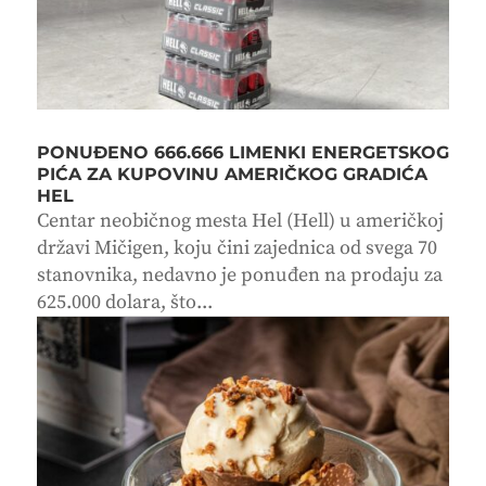
PONUĐENO 666.666 LIMENKI ENERGETSKOG
PIĆA ZA KUPOVINU AMERIČKOG GRADIĆA
HEL
Centar neobičnog mesta Hel (Hell) u američkoj
državi Mičigen, koju čini zajednica od svega 70
stanovnika, nedavno je ponuđen na prodaju za
625.000 dolara, što...