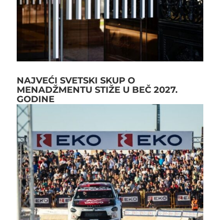
NAJVEĆI SVETSKI SKUP O
MENADŽMENTU STIŽE U BEČ 2027.
GODINE