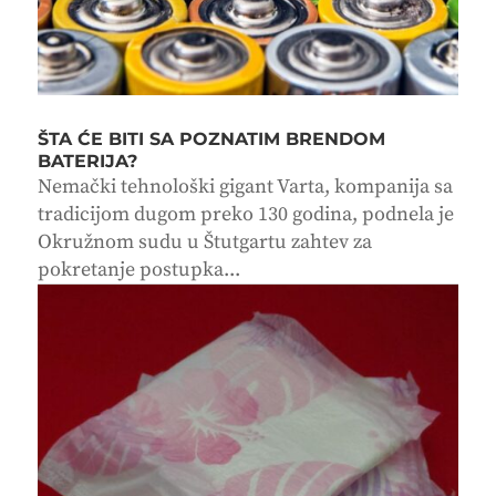
ŠTA ĆE BITI SA POZNATIM BRENDOM
BATERIJA?
Nemački tehnološki gigant Varta, kompanija sa
tradicijom dugom preko 130 godina, podnela je
Okružnom sudu u Štutgartu zahtev za
pokretanje postupka...