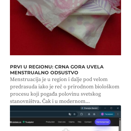
PRVI U REGIONU: CRNA GORA UVELA
MENSTRUALNO ODSUSTVO
Menstruacija je u region i dalje pod velom
predrasuda iako je reč o prirodnom biološkom
procesu koji pogađa polovinu svetskog
stanovništva. Čak i u modernom...